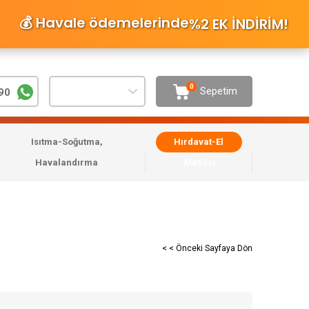
💰 Havale ödemelerinde
%2 EK İNDİRİM
!
0
Sepetim
90
Isıtma-Soğutma,
Hırdavat-El
Havalandırma
Aletleri
< < Önceki Sayfaya Dön