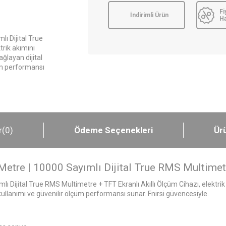
Fi
İndirimli Ürün
H
ı Dijital True
trik akımını
ğlayan dijital
üm performansı
r
(0)
Ödeme Seçenekleri
Ürü
etre | 10000 Sayımlı Dijital True RMS Multimetr
ı Dijital True RMS Multimetre + TFT Ekranlı Akıllı Ölçüm Cihazı, elektrik
ullanımı ve güvenilir ölçüm performansı sunar. Fnirsi güvencesiyle.