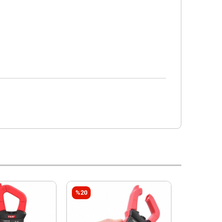
%20
%20