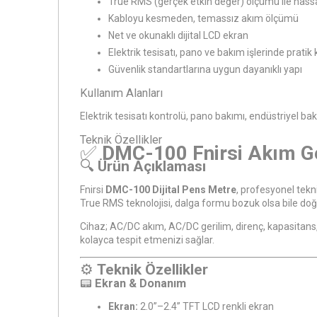
True RMS (gerçek etkin değer) ölçümü ile has
Kabloyu kesmeden, temassız akım ölçümü
Net ve okunaklı dijital LCD ekran
Elektrik tesisatı, pano ve bakım işlerinde pratik
Güvenlik standartlarına uygun dayanıklı yapı
Kullanım Alanları
Elektrik tesisatı kontrolü, pano bakımı, endüstriyel b
Teknik Özellikler
✅
DMC-100 Fnirsi Akım Ge
🔍
Ürün Açıklaması
Fnirsi
DMC-100 Dijital Pens Metre
, profesyonel tekni
True RMS teknolojisi, dalga formu bozuk olsa bile do
Cihaz; AC/DC akım, AC/DC gerilim, direnç, kapasitans, fr
kolayca tespit etmenizi sağlar.
⚙️
Teknik Özellikler
📟
Ekran & Donanım
Ekran:
2.0”–2.4” TFT LCD renkli ekran