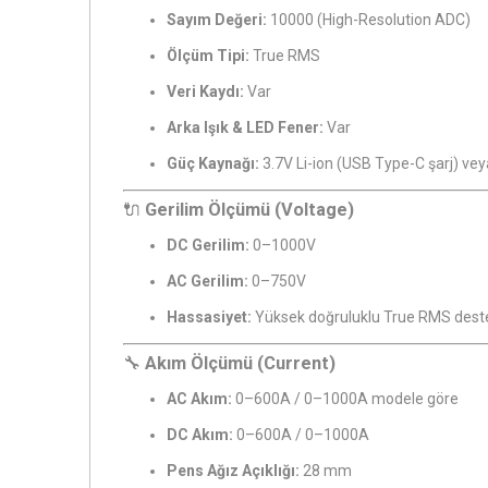
Sayım Değeri:
10000 (High-Resolution ADC)
Ölçüm Tipi:
True RMS
Veri Kaydı:
Var
Arka Işık & LED Fener:
Var
Güç Kaynağı:
3.7V Li-ion (USB Type-C şarj) v
🔌
Gerilim Ölçümü (Voltage)
DC Gerilim:
0–1000V
AC Gerilim:
0–750V
Hassasiyet:
Yüksek doğruluklu True RMS deste
🔧
Akım Ölçümü (Current)
AC Akım:
0–600A / 0–1000A modele göre
DC Akım:
0–600A / 0–1000A
Pens Ağız Açıklığı:
28 mm