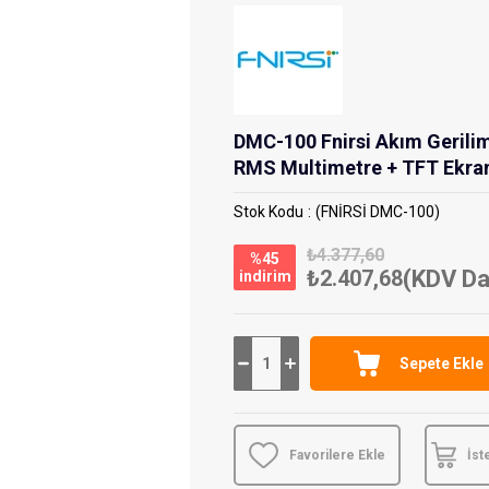
DMC-100 Fnirsi Akım Gerilim 
RMS Multimetre + TFT Ekranl
Stok Kodu
(FNİRSİ DMC-100)
₺4.377,60
%
45
₺2.407,68
(KDV Da
i̇ndirim
Favorilere Ekle
İst