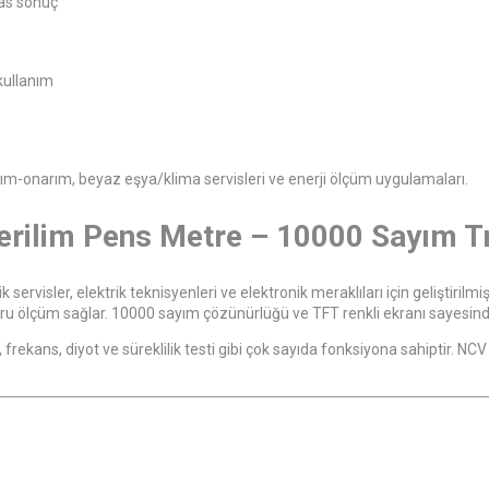
sas sonuç
 kullanım
akım-onarım, beyaz eşya/klima servisleri ve enerji ölçüm uygulamaları.
rilim Pens Metre – 10000 Sayım T
k servisler, elektrik teknisyenleri ve elektronik meraklıları için geliştirilm
ğru ölçüm sağlar. 10000 sayım çözünürlüğü ve TFT renkli ekranı sayesin
ekans, diyot ve süreklilik testi gibi çok sayıda fonksiyona sahiptir. NCV t