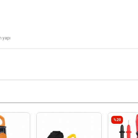
m yapı
%20