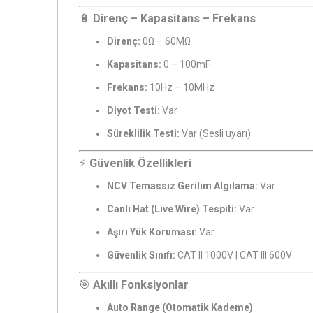
🔋
Direnç – Kapasitans – Frekans
Direnç:
0Ω – 60MΩ
Kapasitans:
0 – 100mF
Frekans:
10Hz – 10MHz
Diyot Testi:
Var
Süreklilik Testi:
Var (Sesli uyarı)
⚡
Güvenlik Özellikleri
NCV Temassız Gerilim Algılama:
Var
Canlı Hat (Live Wire) Tespiti:
Var
Aşırı Yük Koruması:
Var
Güvenlik Sınıfı:
CAT II 1000V | CAT III 600V
🎯
Akıllı Fonksiyonlar
Auto Range (Otomatik Kademe)