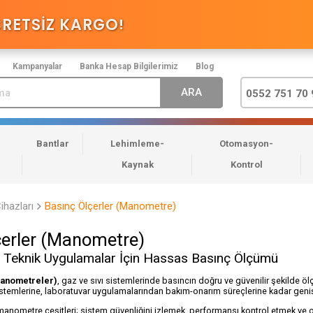
CRETSİZ KARGO
!
Kampanyalar
Banka Hesap Bilgilerimiz
Blog
0552 751 70 
Bantlar
Lehimleme-
Otomasyon-
Kaynak
Kontrol
ihazları
Basınç Ölçerler (Manometre)
çerler (Manometre)
e Teknik Uygulamalar İçin Hassas Basınç Ölçümü
manometreler)
, gaz ve sıvı sistemlerinde basıncın doğru ve güvenilir şekilde öl
temlerine, laboratuvar uygulamalarından bakım-onarım süreçlerine kadar geniş b
nometre çeşitleri; sistem güvenliğini izlemek, performansı kontrol etmek ve olas