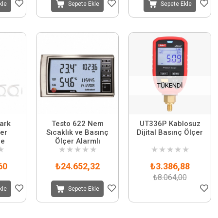
kle
Sepete Ekle
Sepete Ekle
TÜKENDI
ark
Testo 622 Nem
UT336P Kablosuz
er
Sıcaklık ve Basınç
Dijital Basınç Ölçer
re
Ölçer Alarmlı
★
★
★
★
★
★
★
★
★
★
★
60
₺24.652,32
₺3.386,88
₺8.064,00
kle
Sepete Ekle