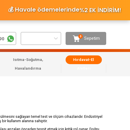
💰 Havale ödemelerinde
%2 EK İNDİRİM
!
0
Sepetim
90
Isıtma-Soğutma,
Hırdavat-El
Havalandırma
Aletleri
çülmesini sağlayan temel test ve ölçüm cihazlarıdır. Endüstriyel
ir kullanım alanına sahiptir.
ı arızaları önceden tespit etmek için kritik rol oynar. Doğru