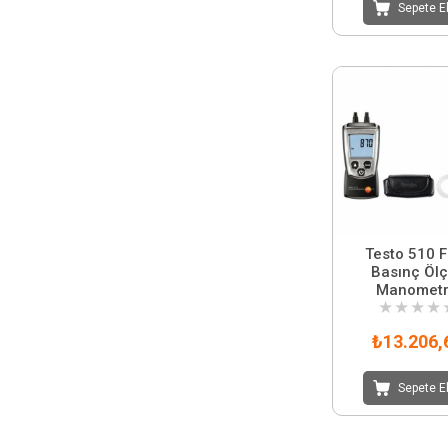
Sepete E
Testo 510 F
Basınç Ölç
Manomet
★
★
★
★
₺13.206,
Sepete E