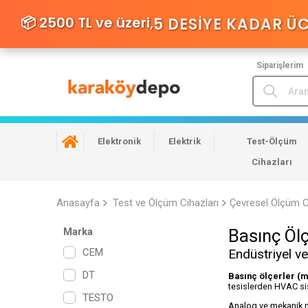
📦 2500 TL ve üzeri,
5 DESIYE KADAR Ü
Siparişlerim
Elektronik
Elektrik
Test-Ölçüm
Cihazları
Anasayfa
Test ve Ölçüm Cihazları
Çevresel Ölçüm C
Marka
Basınç Öl
CEM
Endüstriyel v
DT
Basınç ölçerler (
tesislerden HVAC sis
TESTO
Analog ve mekanik ma