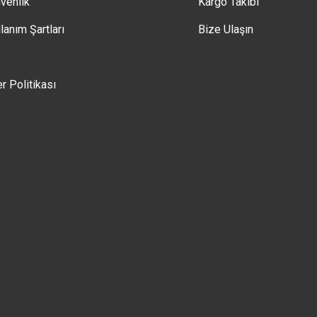
üvenlik
Kargo Takibi
lanım Şartları
Bize Ulaşın
er Politikası