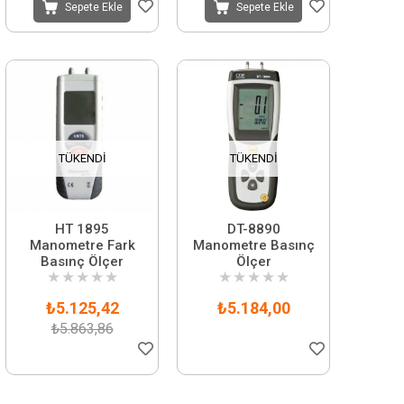
Sepete Ekle
Sepete Ekle
TÜKENDI
TÜKENDI
HT 1895
DT-8890
Manometre Fark
Manometre Basınç
Basınç Ölçer
Ölçer
★
★
★
★
★
★
★
★
★
★
₺5.125,42
₺5.184,00
₺5.863,86