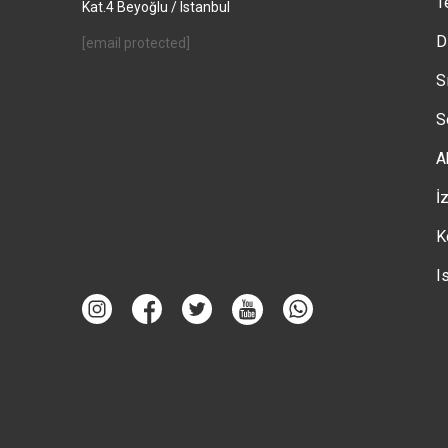
T
Kat.4 Beyoğlu / Istanbul
D
[email protected]
S
S
A
İ
K
I