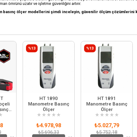
an ömrünü uzatır ve işletme güvenliğini artırır.
 basınç ölçer modellerini şimdi inceleyin, güvenilir ölçüm çözümlerini
%13
%13
İT
HT 1890
HT 1891
pçeli
Manometre Basınç
Manometre Basınç
sınç
Ölçer
Ölçer
★
★
★
★
★
★
★
★
★
★
★
88
₺4.978,98
₺5.027,79
0
₺5.696,33
₺5.752,18