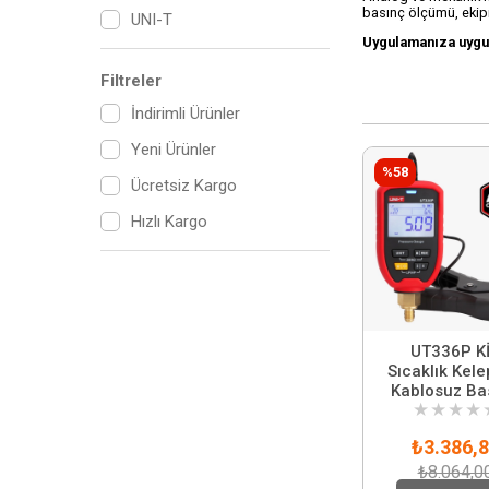
basınç ölçümü, ekipm
UNI-T
Uygulamanıza uygun
Filtreler
İndirimli Ürünler
Yeni Ürünler
%58
Ücretsiz Kargo
Hızlı Kargo
UT336P K
Sıcaklık Kele
Kablosuz Ba
★
★
★
★
Ölçer
₺3.386,
₺8.064,0