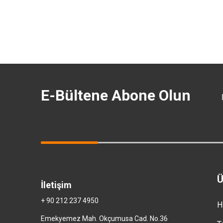
E-Bültene Abone Olun
Ü
İletişim
+ 90 212 237 4950
H
Emekyemez Mah. Okçumusa Cad. No.36