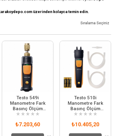
 karakoydepo.com üzerinden kolayca temin edin.
Sıralama Seçiniz
Testo 549i
Testo 510i
Manometre Fark
Manometre Fark
Basınç Ölçüm
Basınç Ölçüm
★
★
★
★
★
★
★
★
★
★
Cihazı Akıllı
Cihazı Akıllı
Telefon ile
Telefon ile
₺7.203,60
₺10.405,20
Yönetilebilen
Yönetilebilen