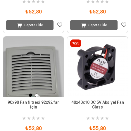
★
★
★
★
★
★
★
★
★
★
₺52,80
₺52,80
Sepete Ekle
Sepete Ekle
%25
90x90 Fan filtresi 92x92 fan
40x40x10 DC 5V Aksiyel Fan
için
Class
★
★
★
★
★
★
★
★
★
★
₺52,80
₺55,80