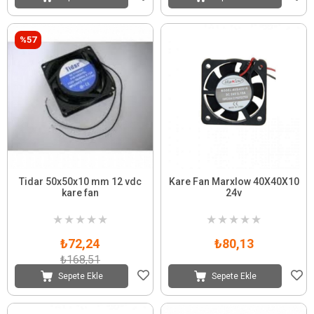
%57
Tidar 50x50x10 mm 12 vdc
Kare Fan Marxlow 40X40X10
kare fan
24v
★
★
★
★
★
★
★
★
★
★
₺72,24
₺80,13
₺168,51
Sepete Ekle
Sepete Ekle