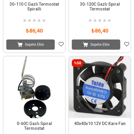
30-110 C Gazlı Termostat
30-120C Gazlı Spiral
Spiralli
Termostat
★
★
★
★
★
★
★
★
★
★
₺86,40
₺86,40
Sepete Ekle
Sepete Ekle
%50
0-60C Gazlı Spiral
40x40x10 12V DC Kare Fan
Termostat