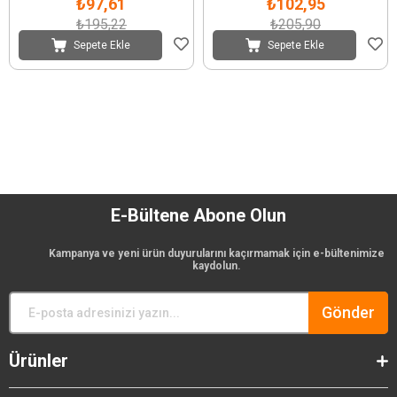
₺97,61
₺102,95
₺195,22
₺205,90
Sepete Ekle
Sepete Ekle
E-Bültene Abone Olun
Kampanya ve yeni ürün duyurularını kaçırmamak için e-bültenimize
kaydolun.
Gönder
Ürünler