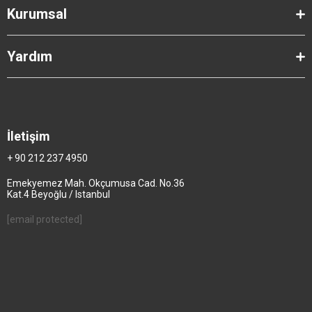
Kurumsal
Yardım
İletişim
+ 90 212 237 4950
Emekyemez Mah. Okçumusa Cad. No.36
Kat.4 Beyoğlu / Istanbul
[email protected]