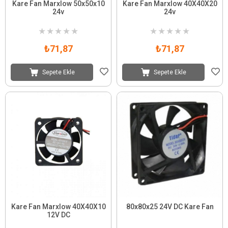
Kare Fan Marxlow 50x50x10
Kare Fan Marxlow 40X40X20
24v
24v
★
★
★
★
★
★
★
★
★
★
₺71,87
₺71,87
Sepete Ekle
Sepete Ekle
Kare Fan Marxlow 40X40X10
80x80x25 24V DC Kare Fan
12V DC