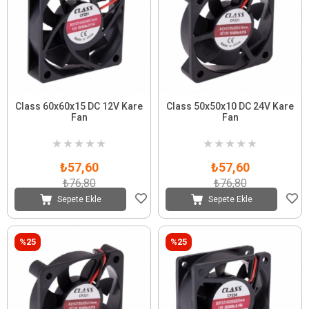
Class 60x60x15 DC 12V Kare
Class 50x50x10 DC 24V Kare
Fan
Fan
★
★
★
★
★
★
★
★
★
★
₺57,60
₺57,60
₺76,80
₺76,80
Sepete Ekle
Sepete Ekle
%25
%25