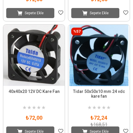
Sepete Ekle
Sepete Ekle
%57
40x40x20 12V DC Kare Fan
Tidar 50x50x10 mm 24 vdc
kare fan
★
★
★
★
★
★
★
★
★
★
₺72,00
₺72,24
₺168,51
Sepete Ekle
Sepete Ekle