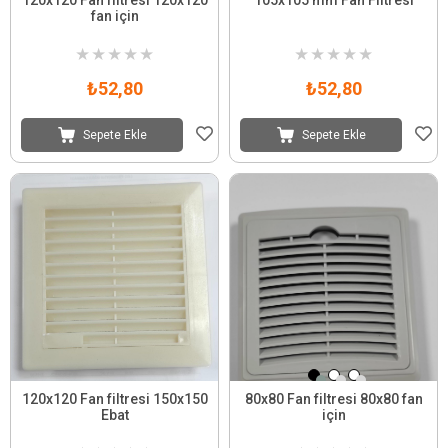
fan için
★
★
★
★
★
★
★
★
★
★
₺52,80
₺52,80
Sepete Ekle
Sepete Ekle
120x120 Fan filtresi 150x150
80x80 Fan filtresi 80x80 fan
Ebat
için