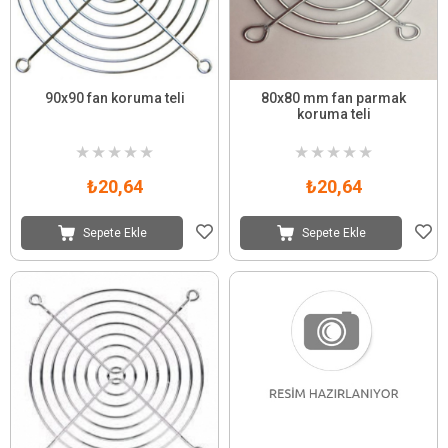
90x90 fan koruma teli
80x80 mm fan parmak
koruma teli
★
★
★
★
★
★
★
★
★
★
₺20,64
₺20,64
Sepete Ekle
Sepete Ekle