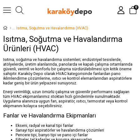
0
Isıtma, Soğutma ve Havalandırma (HVAC)
Isıtma, Soğutma ve Havalandırma
Ürünleri (HVAC)
Isıtma, soğutma ve havalandırma sistemleri; endüstriyel tesislerde,
atölyelerde, üretim alanlarında, panolarda ve kapalı çalışma ortamlarında
güvenli, verimli ve konforlu bir çalışma sürdürülebilmesi için kritik öneme
sahiptir. Karaköy Depo olarak HVAC kategorisinde fanlardan pano
iklimlendirme çözümlerine, ısıtıcı ve kontrol elemanlarından aspiratörlere
kadar geniş bir ürün yelpazesi sunuyoruz.
Enerji verimliliği, uzun ömürlü çalışma ve güvenilir performans sağlayan
tüm HVAC ekipmanlarımız stoktan hızlı gönderimle sunulmaktadır.
Uygulama alanınıza uygun fan, aspiratör, ısıtıcı, termostat veya kontrol
ekipmanını kolayca seçebilirsiniz.
Fanlar ve Havalandırma Ekipmanları
Ekseni, radyal ve kanal tipi fanlar
Sanayi tipi aspiratörler ve havalandırma çözümleri
Pencere tipi, banyo tipi ve pano içi fanlar
Filtreler, tel kafesler ve koruma aksesuarları