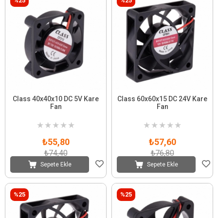
%25
%25
Class 40x40x10 DC 5V Kare
Class 60x60x15 DC 24V Kare
Fan
Fan
★
★
★
★
★
★
★
★
★
★
₺55,80
₺57,60
₺74,40
₺76,80
Sepete Ekle
Sepete Ekle
%25
%25