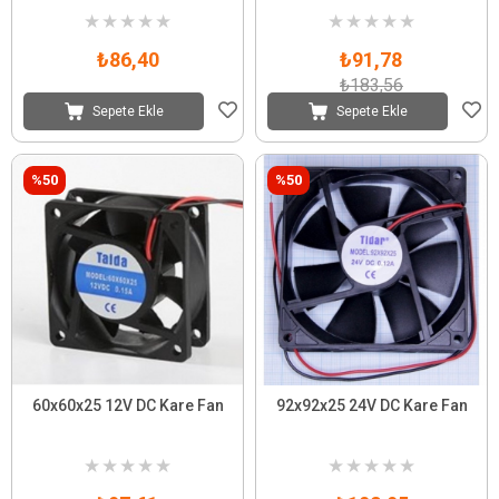
★
★
★
★
★
★
★
★
★
★
₺86,40
₺91,78
₺183,56
Sepete Ekle
Sepete Ekle
%50
%50
60x60x25 12V DC Kare Fan
92x92x25 24V DC Kare Fan
★
★
★
★
★
★
★
★
★
★