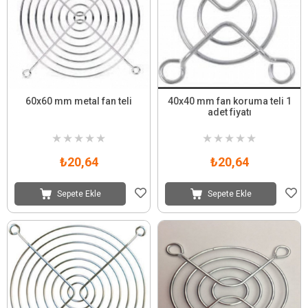
60x60 mm metal fan teli
40x40 mm fan koruma teli 1
adet fiyatı
★
★
★
★
★
★
★
★
★
★
₺20,64
₺20,64
Sepete Ekle
Sepete Ekle