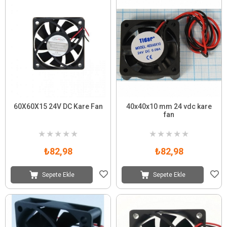
60X60X15 24V DC Kare Fan
40x40x10 mm 24 vdc kare
fan
★
★
★
★
★
★
★
★
★
★
₺82,98
₺82,98
Sepete Ekle
Sepete Ekle