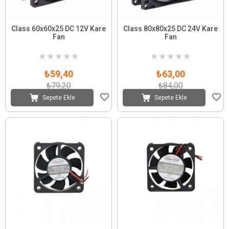
Class 60x60x25 DC 12V Kare
Class 80x80x25 DC 24V Kare
Fan
Fan
★
★
★
★
★
★
★
★
★
★
₺59,40
₺63,00
₺79,20
₺84,00
Sepete Ekle
Sepete Ekle