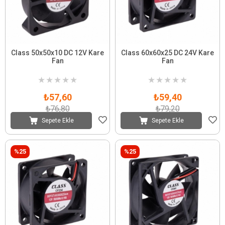
Class 50x50x10 DC 12V Kare
Class 60x60x25 DC 24V Kare
Fan
Fan
★
★
★
★
★
★
★
★
★
★
₺57,60
₺59,40
₺76,80
₺79,20
Sepete Ekle
Sepete Ekle
%25
%25