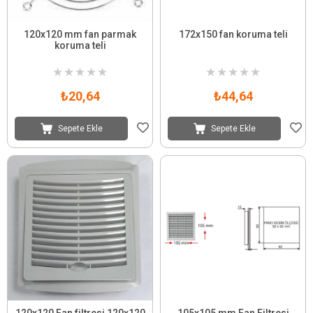
120x120 mm fan parmak
172x150 fan koruma teli
koruma teli
★
★
★
★
★
★
★
★
★
★
₺20,64
₺44,64
Sepete Ekle
Sepete Ekle
120x120 Fan filtresi 120x120
105x105 mm Fan Filtresi