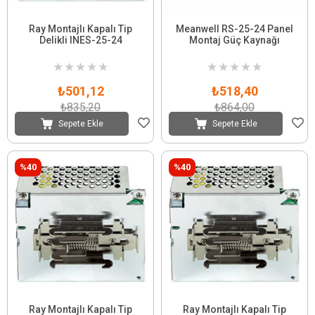
Ray Montajlı Kapalı Tip
Meanwell RS-25-24 Panel
Delikli INES-25-24
Montaj Güç Kaynağı
★
★
★
★
★
★
★
★
★
★
₺501,12
₺518,40
₺835,20
₺864,00
Sepete Ekle
Sepete Ekle
%40
%40
Ray Montajlı Kapalı Tip
Ray Montajlı Kapalı Tip