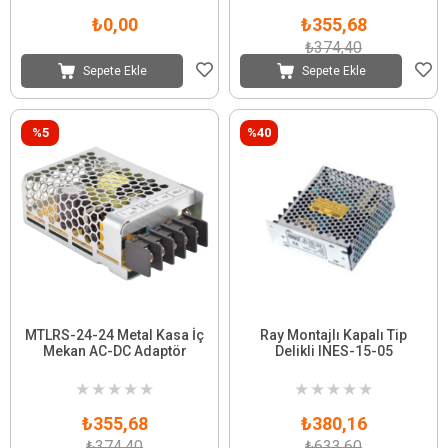
₺0,00
₺355,68
₺374,40
Sepete Ekle
Sepete Ekle
%5
%40
MTLRS-24-24 Metal Kasa İç
Ray Montajlı Kapalı Tip
Mekan AC-DC Adaptör
Delikli INES-15-05
★
★
★
★
★
★
★
★
★
★
₺355,68
₺380,16
₺374,40
₺633,60