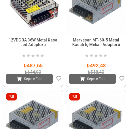
12VDC 3A 36W Metal Kasa
Mervesan MT-60-5 Metal
Led Adaptörü
Kasalı İç Mekan Adaptörü
★
★
★
★
★
★
★
★
★
★
₺487,65
₺492,48
₺644,90
₺518,40
Sepete Ekle
Sepete Ekle
%5
%5