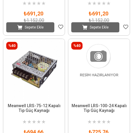
★
★
★
★
★
★
★
★
★
★
₺691,20
₺691,20
₺1.152,00
₺1.152,00
Sepete Ekle
Sepete Ekle
%40
%40
Meanwell LRS-75-12 Kapalı
Meanwell LRS-100-24 Kapalı
Tip Güç Kaynağı
Tip Güç Kaynağı
★
★
★
★
★
★
★
★
★
★
₺694,66
₺725,76