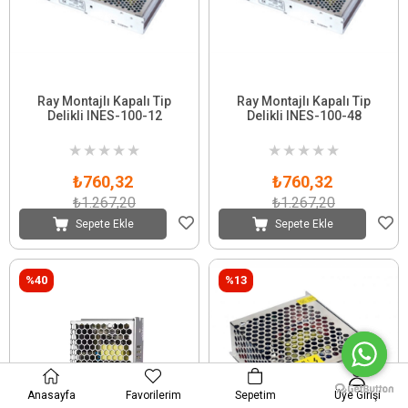
Ray Montajlı Kapalı Tip
Ray Montajlı Kapalı Tip
Delikli INES-100-12
Delikli INES-100-48
★
★
★
★
★
★
★
★
★
★
₺760,32
₺760,32
₺1.267,20
₺1.267,20
Sepete Ekle
Sepete Ekle
%40
%13
Anasayfa
Favorilerim
Sepetim
Üye Girişi