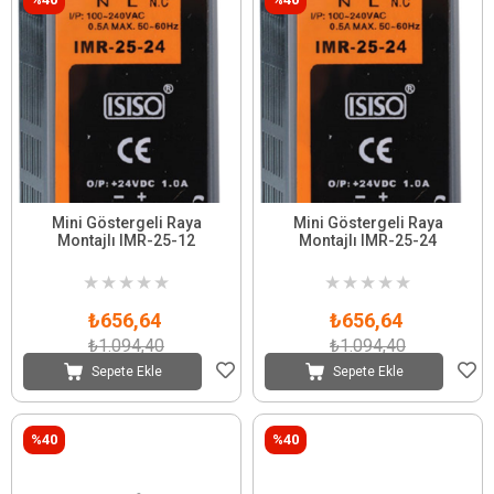
Mini Göstergeli Raya
Mini Göstergeli Raya
Montajlı IMR-25-12
Montajlı IMR-25-24
★
★
★
★
★
★
★
★
★
★
₺656,64
₺656,64
₺1.094,40
₺1.094,40
Sepete Ekle
Sepete Ekle
%40
%40