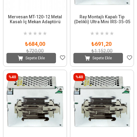
Mervesan MT-120-12 Metal
Ray Montajlı Kapalı Tip
Kasalı İç Mekan Adaptörü
(Delikli) Ultra Mini IRS-35-05
★
★
★
★
★
★
★
★
★
★
₺684,00
₺691,20
₺720,00
₺1.152,00
Sepete Ekle
Sepete Ekle
%40
%40