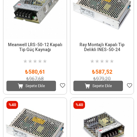
Meanwell LRS-50-12 Kapalı
Ray Montajlı Kapalı Tip
Tip Güç Kaynağı
Delikli INES-50-24
★
★
★
★
★
★
★
★
★
★
₺580,61
₺587,52
₺967,68
₺979,20
Sepete Ekle
Sepete Ekle
%40
%40