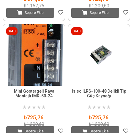
₺1.157,76
₺1.209,60
Sepete Ekle
Sepete Ekle
%40
%40
Mini Göstergeli Raya
Isıso ILRS-100-48 Delikli Tip
Montajlı IMR-50-24
Güç Kaynağı
★
★
★
★
★
★
★
★
★
★
₺725,76
₺725,76
₺1.209,60
₺1.209,60
Sepete Ekle
Sepete Ekle