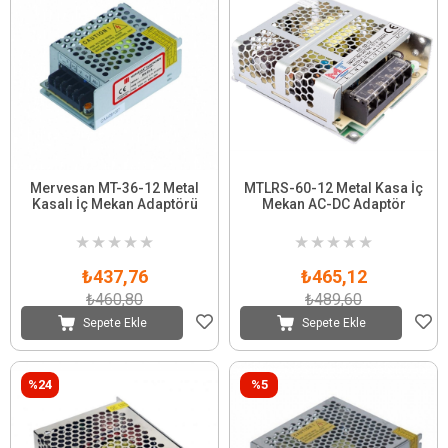
Mervesan MT-36-12 Metal
MTLRS-60-12 Metal Kasa İç
Kasalı İç Mekan Adaptörü
Mekan AC-DC Adaptör
★
★
★
★
★
★
★
★
★
★
₺437,76
₺465,12
₺460,80
₺489,60
Sepete Ekle
Sepete Ekle
%24
%5