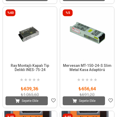
%40
%5
Ray Montajlı Kapalı Tip
Mervesan MT-150-24-S Slim
Delikli INES-75-24
Metal Kasa Adaptörü
★
★
★
★
★
★
★
★
★
★
₺639,36
₺656,64
₺1.065,60
₺691,20
Sepete Ekle
Sepete Ekle
%40
%40