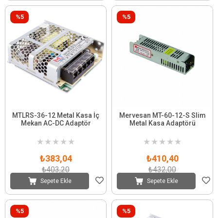
%5
%5
MTLRS-36-12 Metal Kasa İç
Mervesan MT-60-12-S Slim
Mekan AC-DC Adaptör
Metal Kasa Adaptörü
★
★
★
★
★
★
★
★
★
★
₺383,04
₺410,40
₺403,20
₺432,00
Sepete Ekle
Sepete Ekle
%5
%5