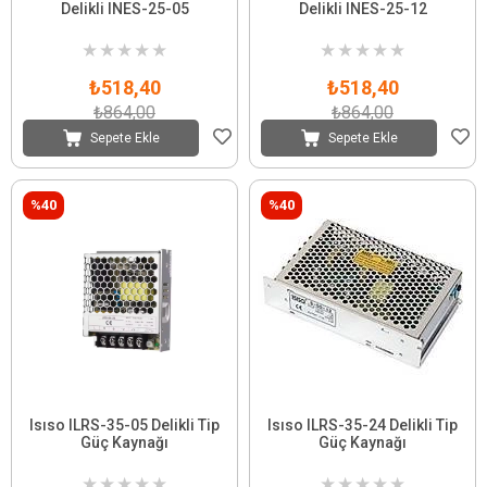
Delikli INES-25-05
Delikli INES-25-12
★
★
★
★
★
★
★
★
★
★
₺518,40
₺518,40
₺864,00
₺864,00
Sepete Ekle
Sepete Ekle
%40
%40
Isıso ILRS-35-05 Delikli Tip
Isıso ILRS-35-24 Delikli Tip
Güç Kaynağı
Güç Kaynağı
★
★
★
★
★
★
★
★
★
★