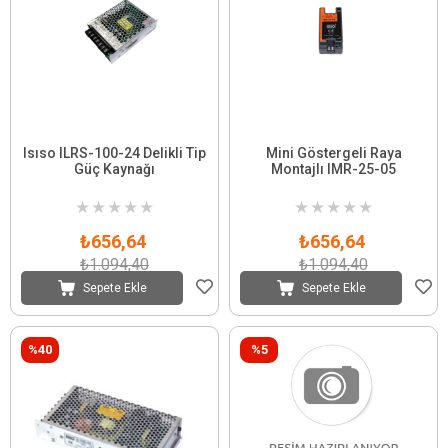
Isıso ILRS-100-24 Delikli Tip
Mini Göstergeli Raya
Güç Kaynağı
Montajlı IMR-25-05
★
★
★
★
★
★
★
★
★
★
₺656,64
₺656,64
₺1.094,40
₺1.094,40
Sepete Ekle
Sepete Ekle
%40
%5