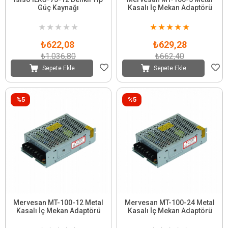
Güç Kaynağı
Kasalı İç Mekan Adaptörü
★
★
★
★
★
★
★
★
★
★
₺622,08
₺629,28
₺1.036,80
₺662,40
Sepete Ekle
Sepete Ekle
%5
%5
Mervesan MT-100-12 Metal
Mervesan MT-100-24 Metal
Kasalı İç Mekan Adaptörü
Kasalı İç Mekan Adaptörü