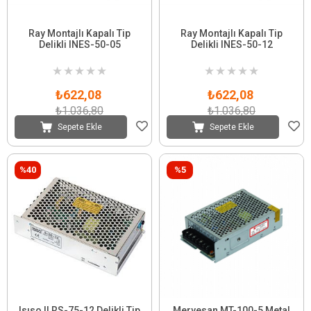
Ray Montajlı Kapalı Tip
Ray Montajlı Kapalı Tip
Delikli INES-50-05
Delikli INES-50-12
★
★
★
★
★
★
★
★
★
★
₺622,08
₺622,08
₺1.036,80
₺1.036,80
Sepete Ekle
Sepete Ekle
%40
%5
Isıso ILRS-75-12 Delikli Tip
Mervesan MT-100-5 Metal