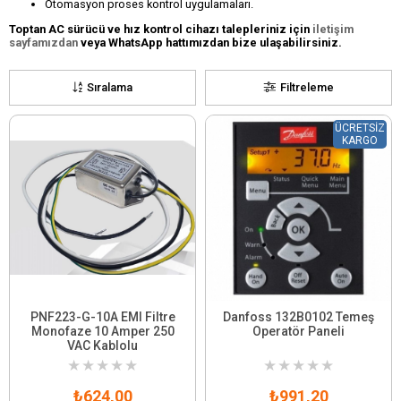
Otomasyon proses kontrol uygulamaları.
Toptan AC sürücü ve hız kontrol cihazı talepleriniz için
iletişim
sayfamızdan
veya WhatsApp hattımızdan bize ulaşabilirsiniz.
Sıralama
Filtreleme
ÜCRETSIZ
KARGO
PNF223-G-10A EMI Filtre
Danfoss 132B0102 Temeş
Monofaze 10 Amper 250
Operatör Paneli
VAC Kablolu
★
★
★
★
★
★
★
★
★
★
₺624,00
₺991,20