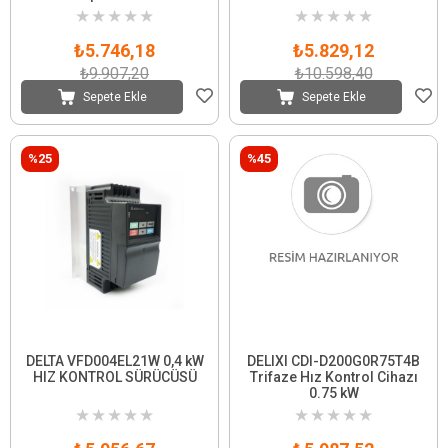
★
★
★
★
★
★
★
★
★
★
₺5.746,18
₺5.829,12
₺9.907,20
₺10.598,40
Sepete Ekle
Sepete Ekle
%25
%45
DELTA VFD004EL21W 0,4 kW
DELIXI CDI-D200G0R75T4B
HIZ KONTROL SÜRÜCÜSÜ
Trifaze Hız Kontrol Cihazı
0.75 kW
★
★
★
★
★
★
★
★
★
★