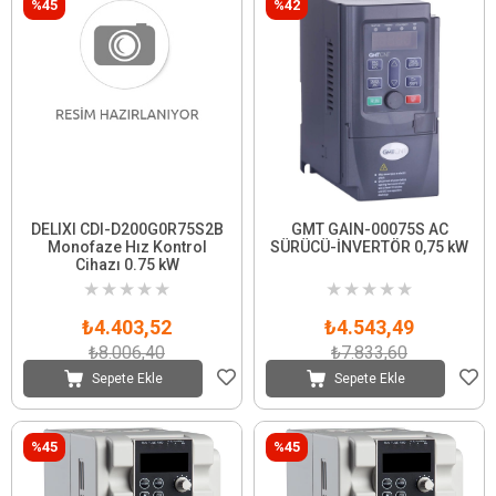
%45
%42
DELIXI CDI-D200G0R75S2B
GMT GAIN-00075S AC
Monofaze Hız Kontrol
SÜRÜCÜ-İNVERTÖR 0,75 kW
Cihazı 0.75 kW
★
★
★
★
★
★
★
★
★
★
₺4.403,52
₺4.543,49
₺8.006,40
₺7.833,60
Sepete Ekle
Sepete Ekle
%45
%45