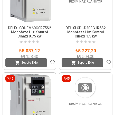
DELIXI CDI-EM60G0R75S2
DELIXI CDI-D200G1R5S2
Monofaze Hız Kontrol
Monofaze Hız Kontrol
Cihazı 0.75 kW
Cihazı 1.5 kW
★
★
★
★
★
★
★
★
★
★
₺5.037,12
₺5.227,20
₺9.158,40
₺9.504,00
Sepete Ekle
Sepete Ekle
%45
%45