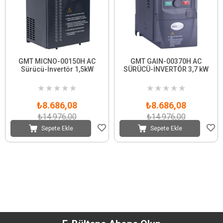
GMT MICNO-00150H AC
GMT GAIN-00370H AC
Sürücü-İnvertör 1,5kW
SÜRÜCÜ-İNVERTÖR 3,7 kW
★
★
★
★
★
★
★
★
★
★
₺8.686,08
₺8.686,08
₺14.976,00
₺14.976,00
Sepete Ekle
Sepete Ekle