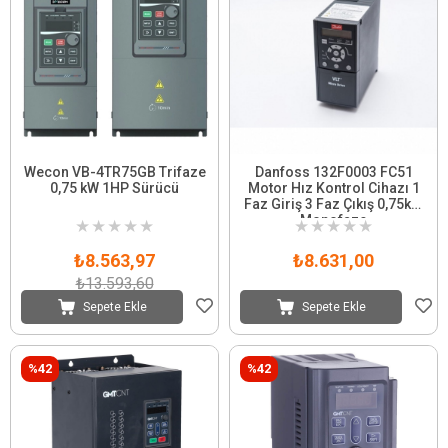
Wecon VB-4TR75GB Trifaze
Danfoss 132F0003 FC51
0,75 kW 1HP Sürücü
Motor Hız Kontrol Cihazı 1
Faz Giriş 3 Faz Çıkış 0,75kW
Monofaze
★
★
★
★
★
★
★
★
★
★
₺8.563,97
₺8.631,00
₺13.593,60
Sepete Ekle
Sepete Ekle
%42
%42