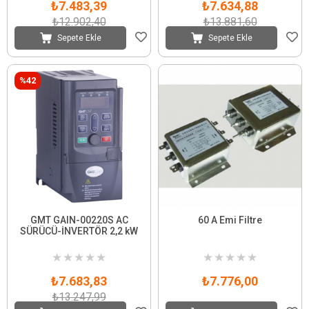
₺7.483,39
₺7.634,88
₺12.902,40
₺13.881,60
Sepete Ekle
Sepete Ekle
%42
GMT GAIN-00220S AC
60 A Emi Filtre
SÜRÜCÜ-İNVERTÖR 2,2 kW
★
★
★
★
★
★
★
★
★
★
₺7.683,83
₺7.776,00
₺13.247,99