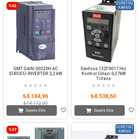
ÜCRETSIZ
%42
KARGO
GMT GAIN-00220H AC
Danfoss 132F0017 Hız
SÜRÜCÜ-İNVERTÖR 2,2 kW
Kontrol Cihazı 0,37kW
Trifaze
★
★
★
★
★
★
★
★
★
★
₺8.184,96
₺8.538,60
₺14.112,00
Sepete Ekle
Sepete Ekle
ÜCRETSIZ
%37
KARGO