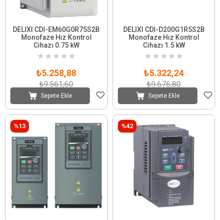
DELIXI CDI-EM60G0R75S2B
DELIXI CDI-D200G1R5S2B
Monofaze Hız Kontrol
Monofaze Hız Kontrol
Cihazı 0.75 kW
Cihazı 1.5 kW
★
★
★
★
★
★
★
★
★
★
₺5.258,88
₺5.322,24
₺9.561,60
₺9.676,80
Sepete Ekle
Sepete Ekle
%13
%42