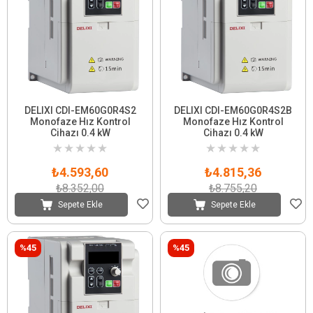
DELIXI CDI-EM60G0R4S2
DELIXI CDI-EM60G0R4S2B
Monofaze Hız Kontrol
Monofaze Hız Kontrol
Cihazı 0.4 kW
Cihazı 0.4 kW
★
★
★
★
★
★
★
★
★
★
₺4.593,60
₺4.815,36
₺8.352,00
₺8.755,20
Sepete Ekle
Sepete Ekle
%45
%45