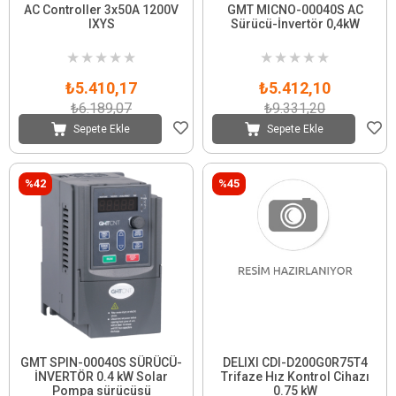
AC Controller 3x50A 1200V
GMT MICNO-00040S AC
IXYS
Sürücü-İnvertör 0,4kW
★
★
★
★
★
★
★
★
★
★
₺5.410,17
₺5.412,10
₺6.189,07
₺9.331,20
Sepete Ekle
Sepete Ekle
%42
%45
GMT SPIN-00040S SÜRÜCÜ-
DELIXI CDI-D200G0R75T4
İNVERTÖR 0.4 kW Solar
Trifaze Hız Kontrol Cihazı
Pompa sürücüsü
0.75 kW