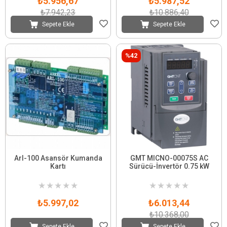
₺5.956,67
₺5.987,52
₺7.942,23
₺10.886,40
Sepete Ekle
Sepete Ekle
%42
Arl-100 Asansör Kumanda
GMT MICNO-00075S AC
Kartı
Sürücü-İnvertör 0.75 kW
★
★
★
★
★
★
★
★
★
★
₺5.997,02
₺6.013,44
₺10.368,00
Sepete Ekle
Sepete Ekle