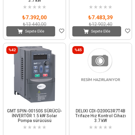
3.7 kW
★
★
★
★
★
★
★
★
★
★
₺7.392,00
₺7.483,39
₺13.440,00
₺12.902,40
Sepete Ekle
Sepete Ekle
%42
%45
GMT SPIN-00150S SÜRÜCÜ-
DELIXI CDI-D200G3R7T4B
İNVERTÖR 1.5 kW Solar
Trifaze Hız Kontrol Cihazı
Pompa sürücüsü
3.7 kW
★
★
★
★
★
★
★
★
★
★