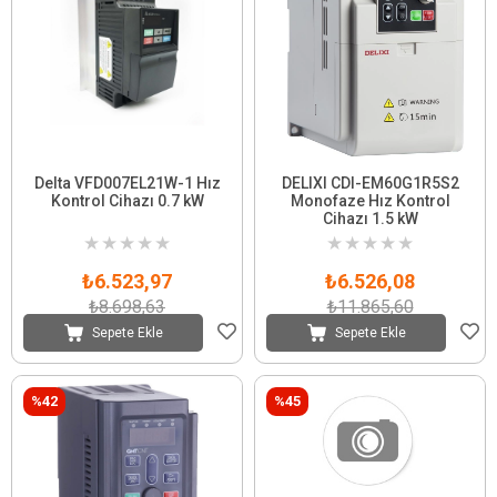
Delta VFD007EL21W-1 Hız
DELIXI CDI-EM60G1R5S2
Kontrol Cihazı 0.7 kW
Monofaze Hız Kontrol
Cihazı 1.5 kW
★
★
★
★
★
★
★
★
★
★
₺6.523,97
₺6.526,08
₺8.698,63
₺11.865,60
Sepete Ekle
Sepete Ekle
%42
%45