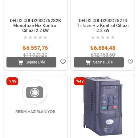
DELIXI CDI-D200G2R2S2B
DELIXI CDI-D200G2R2T4
Monofaze Hız Kontrol
Trifaze Hız Kontrol Cihazı
Cihazı 2.2 kW
2.2 kW
★
★
★
★
★
★
★
★
★
★
₺6.557,76
₺6.684,48
₺11.923,20
₺12.153,60
Sepete Ekle
Sepete Ekle
%45
%42