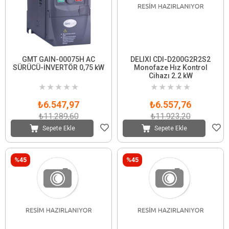
GMT GAIN-00075H AC
DELIXI CDI-D200G2R2S2
SÜRÜCÜ-İNVERTÖR 0,75 kW
Monofaze Hız Kontrol
Cihazı 2.2 kW
★
★
★
★
★
★
★
★
★
★
₺6.547,97
₺6.557,76
₺11.289,60
₺11.923,20
Sepete Ekle
Sepete Ekle
%45
%45