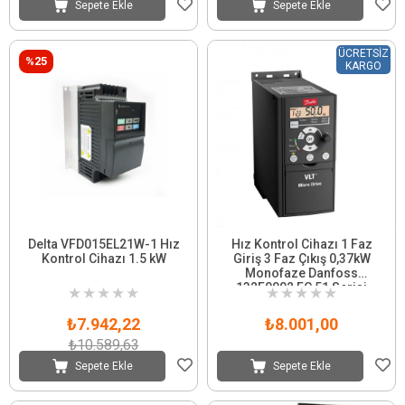
Sepete Ekle
Sepete Ekle
ÜCRETSIZ
%25
KARGO
Delta VFD015EL21W-1 Hız
Hız Kontrol Cihazı 1 Faz
Kontrol Cihazı 1.5 kW
Giriş 3 Faz Çıkış 0,37kW
Monofaze Danfoss
132F0002 FC 51 Serisi
★
★
★
★
★
★
★
★
★
★
₺7.942,22
₺8.001,00
₺10.589,63
Sepete Ekle
Sepete Ekle