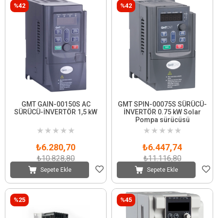
%42
%42
GMT GAIN-00150S AC
GMT SPIN-00075S SÜRÜCÜ-
SÜRÜCÜ-İNVERTÖR 1,5 kW
İNVERTÖR 0.75 kW Solar
Pompa sürücüsü
★
★
★
★
★
★
★
★
★
★
₺6.280,70
₺6.447,74
₺10.828,80
₺11.116,80
Sepete Ekle
Sepete Ekle
%25
%45