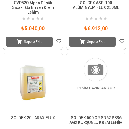
CVP520 Alpha Düşük
SOLDEX ASF-100
Sıcaklıkta Eriyen Krem
ALÜMİNYUM FLUX 250ML
Lehim
★
★
★
★
★
★
★
★
★
★
₺5.040,00
₺6.912,00
Sepete Ekle
Sepete Ekle
SOLDEX 20L ARAX FLUX
SOLDEX 500 GR SN62 PB36
AG2 KURŞUNLU KREM LEHİM