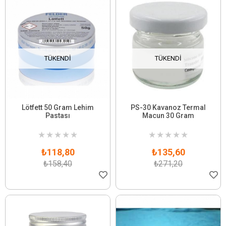
TÜKENDI
TÜKENDI
Lötfett 50 Gram Lehim
PS-30 Kavanoz Termal
Pastası
Macun 30 Gram
★
★
★
★
★
★
★
★
★
★
₺118,80
₺135,60
₺158,40
₺271,20