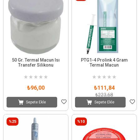
50 Gr. Termal Macun Isı
PTG1-4 Prolink 4 Gram
Transfer Silikonu
Termal Macun
★
★
★
★
★
★
★
★
★
★
₺96,00
₺111,84
₺223,68
Sepete Ekle
Sepete Ekle
%25
%10