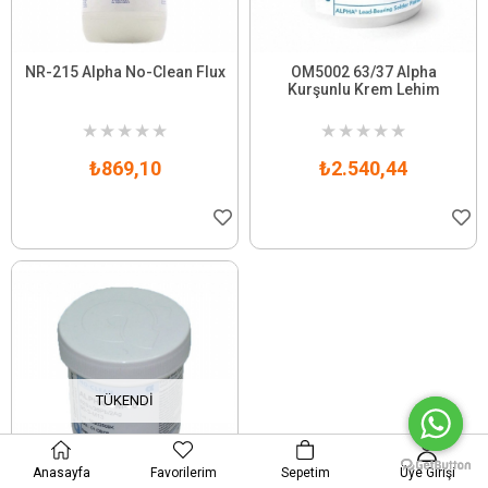
NR-215 Alpha No-Clean Flux
OM5002 63/37 Alpha
Kurşunlu Krem Lehim
★
★
★
★
★
★
★
★
★
★
₺869,10
₺2.540,44
TÜKENDI
Anasayfa
Favorilerim
Sepetim
Üye Girişi