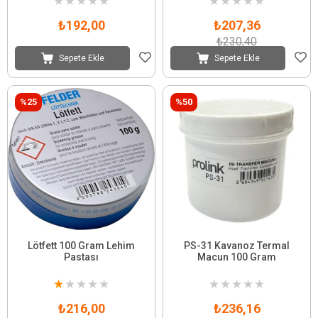
★
★
★
★
★
★
★
★
★
★
₺192,00
₺207,36
₺230,40
Sepete Ekle
Sepete Ekle
%25
%50
Lötfett 100 Gram Lehim
PS-31 Kavanoz Termal
Pastası
Macun 100 Gram
★
★
★
★
★
★
★
★
★
★
₺216,00
₺236,16