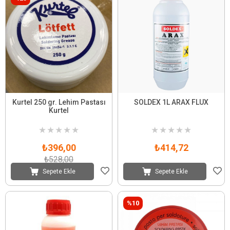
Kurtel 250 gr. Lehim Pastası
SOLDEX 1L ARAX FLUX
Kurtel
★
★
★
★
★
★
★
★
★
★
₺396,00
₺414,72
₺528,00
Sepete Ekle
Sepete Ekle
%10