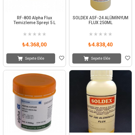
RF-800 Alpha Flux
SOLDEX ASF-24 ALÜMİNYUM
Temizleme Spreyi 5 L
FLUX 250ML
★
★
★
★
★
★
★
★
★
★
₺4.368,00
₺4.838,40
Sepete Ekle
Sepete Ekle