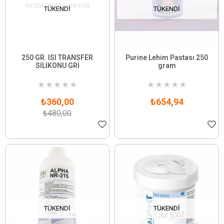
TÜKENDI
TÜKENDI
250 GR. ISI TRANSFER
Purine Lehim Pastası 250
SİLİKONU GRİ
gram
★
★
★
★
★
★
★
★
★
★
₺360,00
₺654,94
₺480,00
TÜKENDI
TÜKENDI