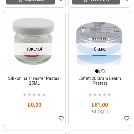
TÜKENDI
TÜKENDI
Silikon Isı Transfer Pastası
Lötfett 20 Gram Lehim
25ML
Pastası
★
★
★
★
★
★
★
★
★
★
₺0,00
₺81,00
₺108,00