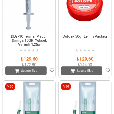
DLG-10 Termal Macun
Soldex 50gr Lehim Pastası
Şırınga 10GR. Yüksek
Verimli 1,25w
★
★
★
★
★
★
★
★
★
★
₺129,60
₺129,60
₺172,80
₺144,00
Sepete Ekle
Sepete Ekle
%50
%50