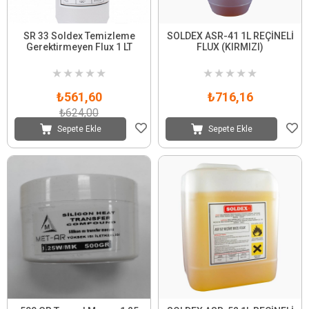
SR 33 Soldex Temizleme
SOLDEX ASR-41 1L REÇİNELİ
Gerektirmeyen Flux 1 LT
FLUX (KIRMIZI)
★
★
★
★
★
★
★
★
★
★
₺561,60
₺716,16
₺624,00
Sepete Ekle
Sepete Ekle