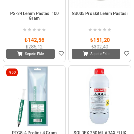
PS-34 Lehim Pastası 100
8S005 Proskit Lehim Pastası
Gram
★
★
★
★
★
★
★
★
★
★
₺142,56
₺151,20
₺285,12
₺302,40
Sepete Ekle
Sepete Ekle
%50
PTG8-4 Prolink 4 Gram
SOLDEX 250 ML ARAX FLUX