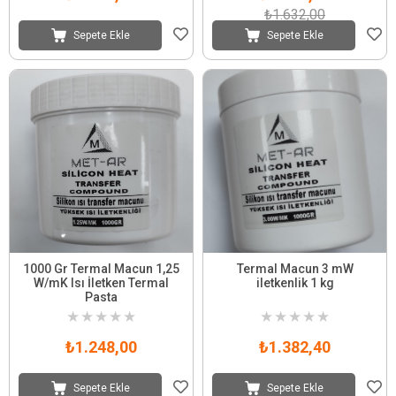
₺1.632,00
Sepete Ekle
Sepete Ekle
1000 Gr Termal Macun 1,25
Termal Macun 3 mW
W/mK Isı İletken Termal
iletkenlik 1 kg
Pasta
★
★
★
★
★
★
★
★
★
★
₺1.248,00
₺1.382,40
Sepete Ekle
Sepete Ekle