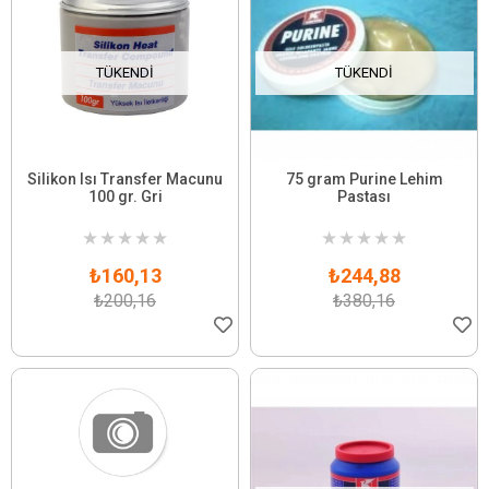
TÜKENDI
TÜKENDI
Silikon Isı Transfer Macunu
75 gram Purine Lehim
100 gr. Gri
Pastası
★
★
★
★
★
★
★
★
★
★
₺160,13
₺244,88
₺200,16
₺380,16