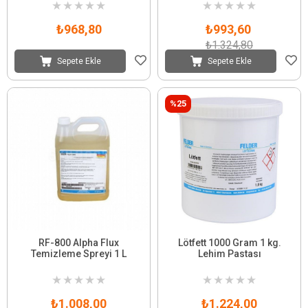
Temizleyici
★
★
★
★
★
★
★
★
★
★
₺968,80
₺993,60
₺1.324,80
Sepete Ekle
Sepete Ekle
%25
RF-800 Alpha Flux
Lötfett 1000 Gram 1 kg.
Temizleme Spreyi 1 L
Lehim Pastası
★
★
★
★
★
★
★
★
★
★
₺1.008,00
₺1.224,00