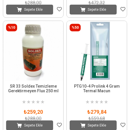
₺288,00
₺472,32
Sepete Ekle
Sepete Ekle
%10
%50
SR 33 Soldex Temizleme
PTG10-4 Prolink 4 Gram
Gerektirmeyen Flux 250 ml
Termal Macun
★
★
★
★
★
★
★
★
★
★
₺259,20
₺279,84
₺288,00
₺559,68
Sepete Ekle
Sepete Ekle