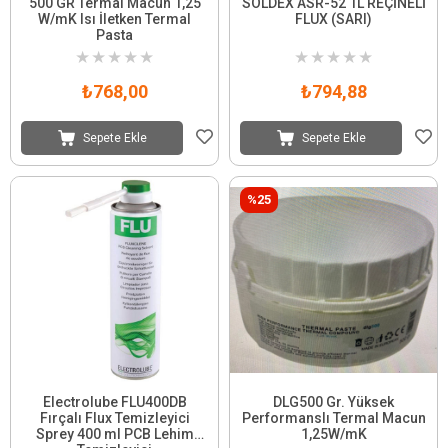
500 GR Termal Macun 1,25
SOLDEX ASR-52 1L REÇİNELİ
W/mK Isı İletken Termal
FLUX (SARI)
Pasta
★
★
★
★
★
★
★
★
★
★
₺768,00
₺794,88
Sepete Ekle
Sepete Ekle
%25
Electrolube FLU400DB
DLG500 Gr. Yüksek
Fırçalı Flux Temizleyici
Performanslı Termal Macun
Sprey 400 ml PCB Lehim
1,25W/mK