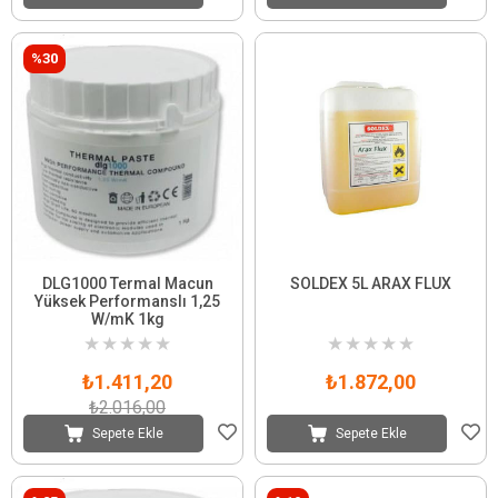
%30
DLG1000 Termal Macun
SOLDEX 5L ARAX FLUX
Yüksek Performanslı 1,25
W/mK 1kg
★
★
★
★
★
★
★
★
★
★
₺1.411,20
₺1.872,00
₺2.016,00
Sepete Ekle
Sepete Ekle