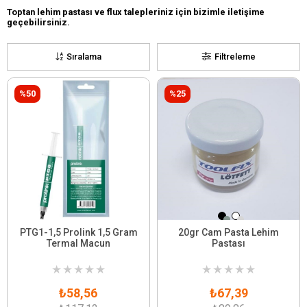
Toptan lehim pastası ve flux talepleriniz için bizimle iletişime
geçebilirsiniz.
Sıralama
Filtreleme
%50
%25
PTG1-1,5 Prolink 1,5 Gram
20gr Cam Pasta Lehim
Termal Macun
Pastası
★
★
★
★
★
★
★
★
★
★
₺58,56
₺67,39