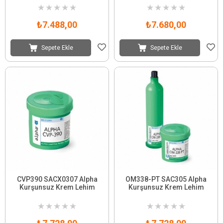
★
★
★
★
★
★
★
★
★
★
₺7.488,00
₺7.680,00
Sepete Ekle
Sepete Ekle
CVP390 SACX0307 Alpha
OM338-PT SAC305 Alpha
Kurşunsuz Krem Lehim
Kurşunsuz Krem Lehim
★
★
★
★
★
★
★
★
★
★