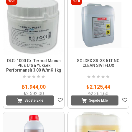
%25
%10
DLG-1000 Gr. Termal Macun
SOLDEX SR-33 5 LT NO
Plus Ultra Yüksek
CLEAN SIVI FLUX
Performanslı 3,00 W/mK 1kg
★
★
★
★
★
★
★
★
★
★
₺1.944,00
₺2.125,44
₺2.592,00
₺2.361,60
Sepete Ekle
Sepete Ekle