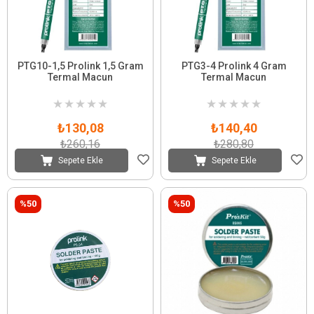
PTG10-1,5 Prolink 1,5 Gram
PTG3-4 Prolink 4 Gram
Termal Macun
Termal Macun
★
★
★
★
★
★
★
★
★
★
₺130,08
₺140,40
₺260,16
₺280,80
Sepete Ekle
Sepete Ekle
%50
%50