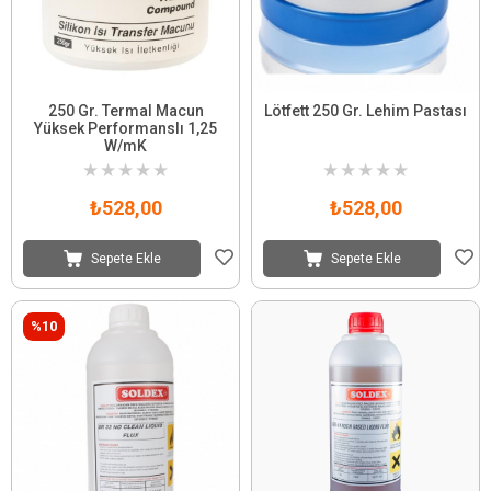
250 Gr. Termal Macun
Lötfett 250 Gr. Lehim Pastası
Yüksek Performanslı 1,25
W/mK
★
★
★
★
★
★
★
★
★
★
₺528,00
₺528,00
Sepete Ekle
Sepete Ekle
%10