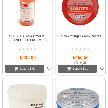
SOLDEX ASR-41 250 ML
Soldex 250gr Lehim Pastası
REÇİNELİ FLUX (KIRMIZI)
★
★
★
★
★
★
★
★
★
★
₺432,00
₺466,56
₺518,40
Sepete Ekle
Sepete Ekle