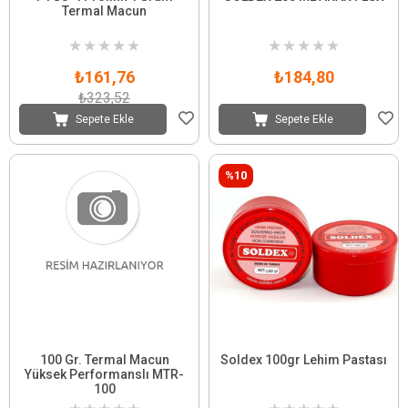
Termal Macun
★
★
★
★
★
★
★
★
★
★
₺161,76
₺184,80
₺323,52
Sepete Ekle
Sepete Ekle
%10
100 Gr. Termal Macun
Soldex 100gr Lehim Pastası
Yüksek Performanslı MTR-
100