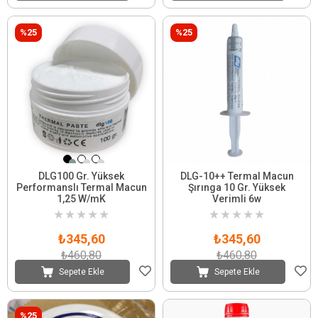
%25
%25
DLG100 Gr. Yüksek
DLG-10++ Termal Macun
Performanslı Termal Macun
Şırınga 10 Gr. Yüksek
1,25 W/mK
Verimli 6w
★
★
★
★
★
★
★
★
★
★
₺345,60
₺345,60
₺460,80
₺460,80
Sepete Ekle
Sepete Ekle
%25