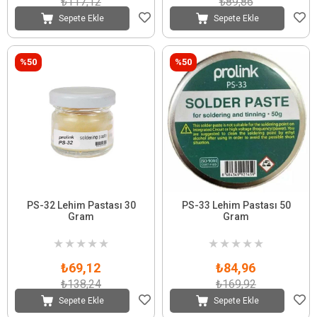
₺117,12
₺89,86
Sepete Ekle
Sepete Ekle
%50
%50
PS-32 Lehim Pastası 30
PS-33 Lehim Pastası 50
Gram
Gram
★
★
★
★
★
★
★
★
★
★
₺69,12
₺84,96
₺138,24
₺169,92
Sepete Ekle
Sepete Ekle