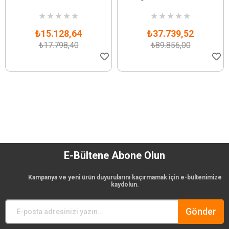
★
★
★
★
★
★
★
★
★
★
₺15.128,64
₺37.739,52
₺17.798,40
₺89.856,00
E-Bültene Abone Olun
Kampanya ve yeni ürün duyurularını kaçırmamak için e-bültenimize
kaydolun.
Gönder