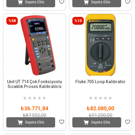
Sepete Ekle
Sepete Ekle
%58
%10
Unit UT 714 Çok Fonksiyonlu
Fluke 705 Loop Kalibratör
Sıcaklık Proses Kalibratörü
★
★
★
★
★
★
★
★
★
★
₺36.771,84
₺82.080,00
₺87.552,00
₺91.200,00
Sepete Ekle
Sepete Ekle