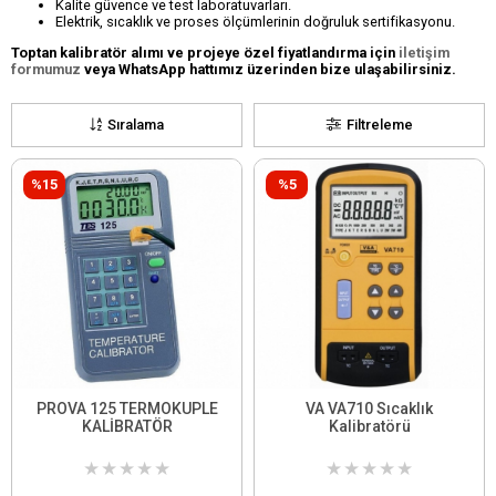
Kalite güvence ve test laboratuvarları.
Elektrik, sıcaklık ve proses ölçümlerinin doğruluk sertifikasyonu.
Toptan kalibratör alımı ve projeye özel fiyatlandırma için
iletişim
formumuz
veya WhatsApp hattımız üzerinden bize ulaşabilirsiniz.
Sıralama
Filtreleme
%15
%5
PROVA 125 TERMOKUPLE
VA VA710 Sıcaklık
KALİBRATÖR
Kalibratörü
★
★
★
★
★
★
★
★
★
★