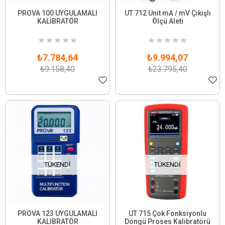
PROVA 100 UYGULAMALI
UT 712 Unit mA / mV Çıkışlı
KALİBRATÖR
Ölçü Aleti
★
★
★
★
★
★
★
★
★
★
₺7.784,64
₺9.994,07
₺9.158,40
₺23.795,40
TÜKENDI
TÜKENDI
PROVA 123 UYGULAMALI
UT 715 Çok Fonksiyonlu
KALİBRATÖR
Döngü Proses Kalibratörü