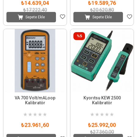
₺14.639,04
₺19.589,76
₺17.222,40
₺20.620,80
Sepete Ekle
Sepete Ekle
%5
VA 700 Volt/mALoop
Kyorıtsu KEW 2500
Kalibratör
Kalibratör
★
★
★
★
★
★
★
★
★
★
₺23.961,60
₺25.992,00
₺27.360,00