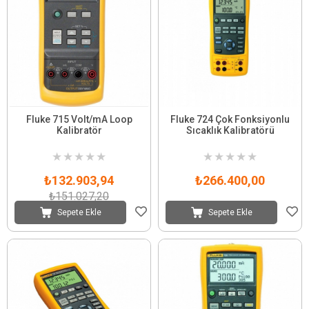
Fluke 715 Volt/mA Loop
Fluke 724 Çok Fonksiyonlu
Kalibratör
Sıcaklık Kalibratörü
★
★
★
★
★
★
★
★
★
★
₺132.903,94
₺266.400,00
₺151.027,20
Sepete Ekle
Sepete Ekle