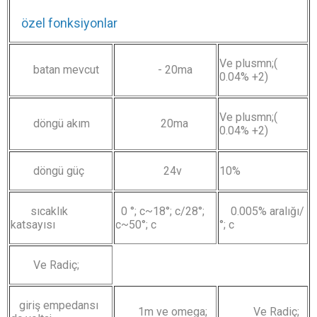
özel fonksiyonlar
Ve plusmn;(
batan mevcut
- 20ma
0.04% +2)
Ve plusmn;(
döngü akım
20ma
0.04% +2)
döngü güç
24v
10%
sıcaklık
0 °; c~18°; c/28°;
0.005% aralığı/
katsayısı
c~50°; c
°; c
Ve Radiç;
giriş empedansı
1m ve omega;
Ve Radiç;