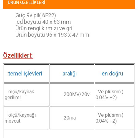
ÜRÜN ÖZELLIKLERI
Güç 9v pil( 6F22)
lcd boyutu 40 x 63 mm
Ürün rengi kırmızı ve gri
Ürün boyutu 96 x 193 x 47 mm
Özellikleri:
temel işlevleri
aralığı
en doğru
ölçü/kaynak
Ve plusmn;(
200MV/20v
gerilimi
0.04% +2)
ölçü/kaynağı
Ve plusmn;(
20ma
mevcut
0.04% +2)