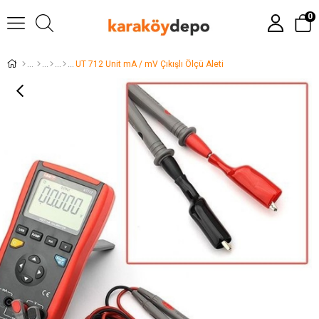
0
UT 712 Unit mA / mV Çıkışlı Ölçü Aleti