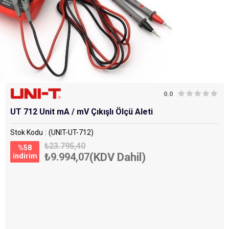
0.0
UT 712 Unit mA / mV Çıkışlı Ölçü Aleti
Stok Kodu
(UNIT-UT-712)
₺23.795,40
%
58
₺9.994,07
(KDV Dahil)
i̇ndirim