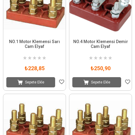
NO.1 Motor Klemensi Sarı
NO.4 Motor Klemensi Demir
Cam Elyaf
Cam Elyaf
★
★
★
★
★
★
★
★
★
★
₺228,85
₺250,90
Sepete Ekle
Sepete Ekle