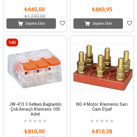
₺645,00
₺660,95
₺1.290,00
Sepete Ekle
Sepete Ekle
%55
JW-413 3 İletken Bağlantılı
NO.4 Motor Klemensi Sarı
Çok Amaçlı Klemens 100
Cam Elyaf
Adet
★
★
★
★
★
★
★
★
★
★
₺810,00
₺810,28