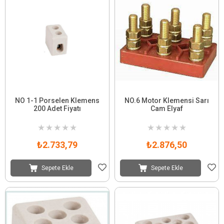
NO 1-1 Porselen Klemens
NO.6 Motor Klemensi Sarı
200 Adet Fiyatı
Cam Elyaf
★
★
★
★
★
★
★
★
★
★
₺2.733,79
₺2.876,50
Sepete Ekle
Sepete Ekle