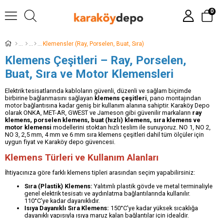
0
Klemensler (Ray, Porselen, Buat, Sıra)
Klemens Çeşitleri – Ray, Porselen,
Buat, Sıra ve Motor Klemensleri
Elektrik tesisatlarında kabloların güvenli, düzenli ve sağlam biçimde
birbirine bağlanmasını sağlayan
klemens çeşitleri
, pano montajından
motor bağlantısına kadar geniş bir kullanım alanına sahiptir. Karaköy Depo
olarak ONKA, MET-AR, GWEST ve Jameson gibi güvenilir markaların
ray
klemens, porselen klemens, buat (hızlı) klemens, sıra klemens ve
motor klemensi
modellerini stoktan hızlı teslim ile sunuyoruz. NO 1, NO 2,
NO 3, 2,5 mm, 4 mm ve 6 mm sıra klemens çeşitleri dahil tüm ölçüler için
uygun fiyat ve Karaköy depo güvencesi.
Klemens Türleri ve Kullanım Alanları
İhtiyacınıza göre farklı klemens tipleri arasından seçim yapabilirsiniz:
Sıra (Plastik) Klemens:
Yalıtımlı plastik gövde ve metal terminaliyle
genel elektrik tesisatı ve aydınlatma bağlantılarında kullanılır.
110°C'ye kadar dayanıklıdır.
Isıya Dayanıklı Sıra Klemens:
150°C'ye kadar yüksek sıcaklığa
dayanıklı yapısıyla ısıya maruz kalan bağlantılar için idealdir.