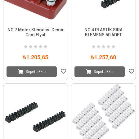
NO.7 Motor Klemensi Demir
NO.4 PLASTİK SIRA
Cam Elyaf
KLEMENS 50 ADET
★
★
★
★
★
★
★
★
★
★
₺1.205,65
₺1.257,60
Sepete Ekle
Sepete Ekle