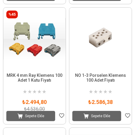
%45
MRK 4 mm Ray Klemens 100
NO 1-3 Porselen Klemens
Adet 1 Kutu Fiyatı
100 Adet Fiyatı
★
★
★
★
★
★
★
★
★
★
₺2.494,80
₺2.586,38
₺4.536,00
Sepete Ekle
Sepete Ekle