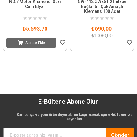
NO.7 Motor Klemensi Sarı
GW-412 GWEST 2 İletken
Cam Elyaf
Bağlantılı Çok Amaçlı
Klemens 100 Adet
★
★
★
★
★
★
★
★
★
★
₺5.593,70
₺690,00
₺1.380,00
Sepete Ekle
E-Bültene Abone Olun
Kampanya ve yeni ürün duyurularını kaçırmamak için e-bültenimize
kaydolun.
Gönder