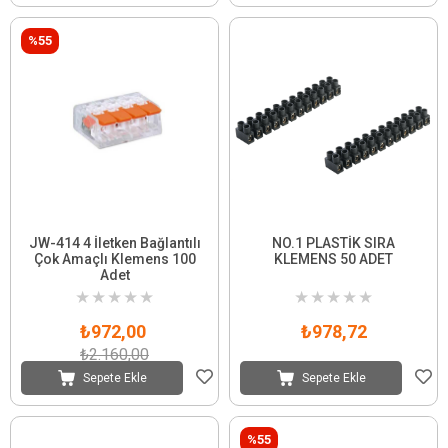
%55
JW-414 4 İletken Bağlantılı
NO.1 PLASTİK SIRA
Çok Amaçlı Klemens 100
KLEMENS 50 ADET
Adet
★
★
★
★
★
★
★
★
★
★
₺972,00
₺978,72
₺2.160,00
Sepete Ekle
Sepete Ekle
%55