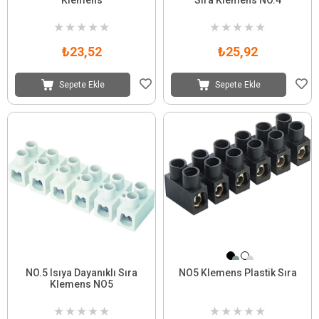
★
★
★
★
★
★
★
★
★
★
₺23,52
₺25,92
Sepete Ekle
Sepete Ekle
NO.5 Isıya Dayanıklı Sıra
NO5 Klemens Plastik Sıra
Klemens NO5
★
★
★
★
★
★
★
★
★
★