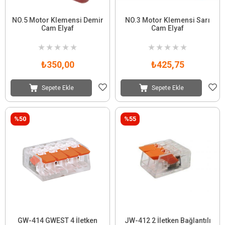
NO.5 Motor Klemensi Demir
NO.3 Motor Klemensi Sarı
Cam Elyaf
Cam Elyaf
★
★
★
★
★
★
★
★
★
★
₺350,00
₺425,75
Sepete Ekle
Sepete Ekle
%50
%55
GW-414 GWEST 4 İletken
JW-412 2 İletken Bağlantılı