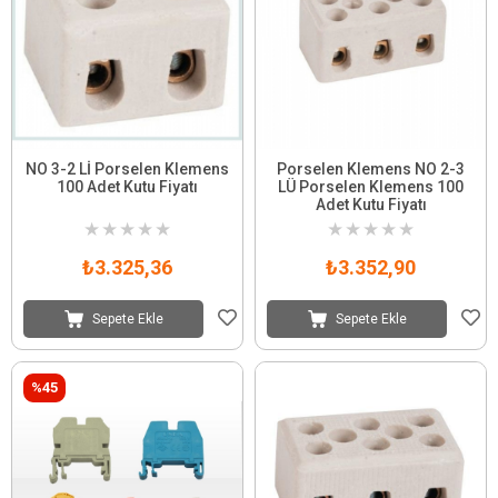
NO 3-2 Lİ Porselen Klemens
Porselen Klemens NO 2-3
100 Adet Kutu Fiyatı
LÜ Porselen Klemens 100
Adet Kutu Fiyatı
★
★
★
★
★
★
★
★
★
★
₺3.325,36
₺3.352,90
Sepete Ekle
Sepete Ekle
%45