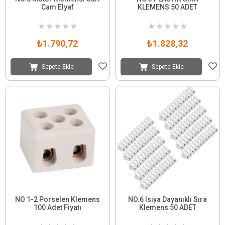
Cam Elyaf
KLEMENS 50 ADET
★
★
★
★
★
★
★
★
★
★
₺1.790,72
₺1.828,32
Sepete Ekle
Sepete Ekle
NO 1-2 Porselen Klemens
NO.6 Isıya Dayanıklı Sıra
100 Adet Fiyatı
Klemens 50 ADET