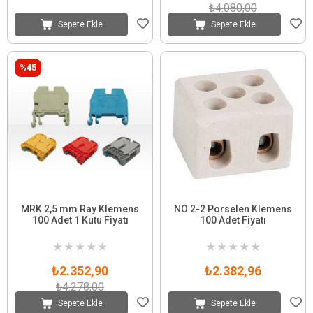
₺4.080,00
Sepete Ekle
Sepete Ekle
%45
MRK 2,5 mm Ray Klemens
NO 2-2 Porselen Klemens
100 Adet 1 Kutu Fiyatı
100 Adet Fiyatı
★
★
★
★
★
★
★
★
★
★
₺2.352,90
₺2.382,96
₺4.278,00
Sepete Ekle
Sepete Ekle