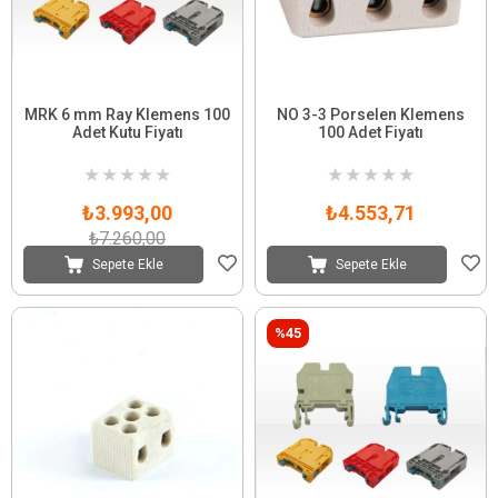
MRK 6 mm Ray Klemens 100
NO 3-3 Porselen Klemens
Adet Kutu Fiyatı
100 Adet Fiyatı
★
★
★
★
★
★
★
★
★
★
₺3.993,00
₺4.553,71
₺7.260,00
Sepete Ekle
Sepete Ekle
%45