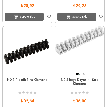
₺25,92
₺29,28
Sepete Ekle
Sepete Ekle
NO.3 Plastik Sıra Klemens
NO.3 Isıya Dayanıklı Sıra
Klemens
★
★
★
★
★
★
★
★
★
★
₺32,64
₺36,00