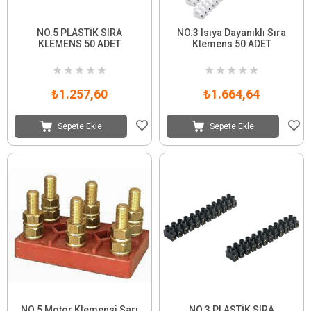
NO.5 PLASTİK SIRA
NO.3 Isıya Dayanıklı Sıra
KLEMENS 50 ADET
Klemens 50 ADET
★
★
★
★
★
★
★
★
★
★
₺1.257,60
₺1.664,64
Sepete Ekle
Sepete Ekle
NO.5 Motor Klemensi Sarı
NO.3 PLASTİK SIRA