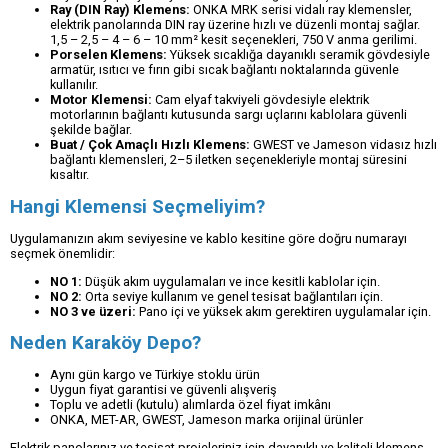
Ray (DIN Ray) Klemens:
ONKA MRK serisi vidalı ray klemensler,
elektrik panolarında DIN ray üzerine hızlı ve düzenli montaj sağlar.
1,5 – 2,5 – 4 – 6 – 10 mm² kesit seçenekleri, 750 V anma gerilimi.
Porselen Klemens:
Yüksek sıcaklığa dayanıklı seramik gövdesiyle
armatür, ısıtıcı ve fırın gibi sıcak bağlantı noktalarında güvenle
kullanılır.
Motor Klemensi:
Cam elyaf takviyeli gövdesiyle elektrik
motorlarının bağlantı kutusunda sargı uçlarını kablolara güvenli
şekilde bağlar.
Buat / Çok Amaçlı Hızlı Klemens:
GWEST ve Jameson vidasız hızlı
bağlantı klemensleri, 2–5 iletken seçenekleriyle montaj süresini
kısaltır.
Hangi Klemensi Seçmeliyim?
Uygulamanızın akım seviyesine ve kablo kesitine göre doğru numarayı
seçmek önemlidir:
NO 1:
Düşük akım uygulamaları ve ince kesitli kablolar için.
NO 2:
Orta seviye kullanım ve genel tesisat bağlantıları için.
NO 3 ve üzeri:
Pano içi ve yüksek akım gerektiren uygulamalar için.
Neden Karaköy Depo?
Aynı gün kargo ve Türkiye stoklu ürün
Uygun fiyat garantisi ve güvenli alışveriş
Toplu ve adetli (kutulu) alımlarda özel fiyat imkânı
ONKA, MET-AR, GWEST, Jameson marka orijinal ürünler
Elektrik panolarınız ve tesisat projeleriniz için dayanıklı ve kaliteli klemens