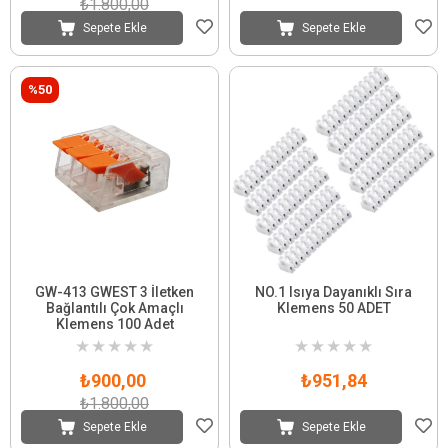
₺1.800,00
Sepete Ekle
Sepete Ekle
%50
GW-413 GWEST 3 İletken
NO.1 Isıya Dayanıklı Sıra
Bağlantılı Çok Amaçlı
Klemens 50 ADET
Klemens 100 Adet
★
★
★
★
★
★
★
★
★
★
₺900,00
₺951,84
₺1.800,00
Sepete Ekle
Sepete Ekle