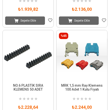
★
★
★
★
★
★
★
★
★
★
₺1.939,82
₺2.136,00
Sepete Ekle
Sepete Ekle
%45
NO.6 PLASTİK SIRA
MRK 1,5 mm Ray Klemens
KLEMENS 50 ADET
100 Adet 1 Kutu Fiyatı
★
★
★
★
★
★
★
★
★
★
₺2.228,64
₺2.244,00