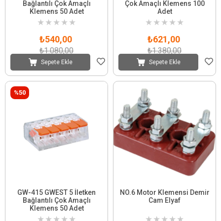
Bağlantılı Çok Amaçlı
Çok Amaçlı Klemens 100
Klemens 50 Adet
Adet
★
★
★
★
★
★
★
★
★
★
₺540,00
₺621,00
₺1.080,00
₺1.380,00
Sepete Ekle
Sepete Ekle
%50
GW-415 GWEST 5 İletken
NO.6 Motor Klemensi Demir
Bağlantılı Çok Amaçlı
Cam Elyaf
Klemens 50 Adet
★
★
★
★
★
★
★
★
★
★