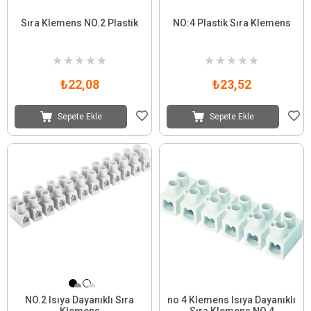
Sıra Klemens NO.2 Plastik
NO:4 Plastik Sıra Klemens
★
★
★
★
★
★
★
★
★
★
₺22,08
₺23,52
Sepete Ekle
Sepete Ekle
NO.2 Isıya Dayanıklı Sıra
no 4 Klemens Isıya Dayanıklı
Klemens
Sıra Klemens NO.4