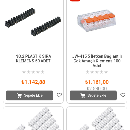
NO.2 PLASTİK SIRA
JW-415 5 İletken Bağlantılı
KLEMENS 50 ADET
Çok Amaçlı Klemens 100
Adet
★
★
★
★
★
★
★
★
★
★
₺1.142,88
₺1.161,00
₺2.580,00
Sepete Ekle
Sepete Ekle