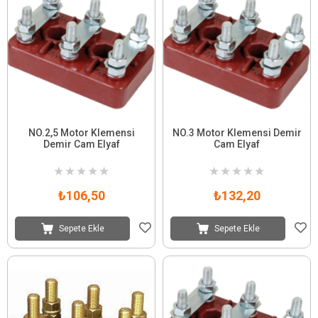
NO.2,5 Motor Klemensi
NO.3 Motor Klemensi Demir
Demir Cam Elyaf
Cam Elyaf
★
★
★
★
★
★
★
★
★
★
₺106,50
₺132,20
Sepete Ekle
Sepete Ekle