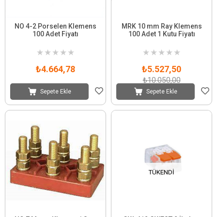
NO 4-2 Porselen Klemens
MRK 10 mm Ray Klemens
100 Adet Fiyatı
100 Adet 1 Kutu Fiyatı
★
★
★
★
★
★
★
★
★
★
₺4.664,78
₺5.527,50
₺10.050,00
Sepete Ekle
Sepete Ekle
TÜKENDI