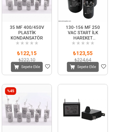
35 MF 400/450V
130-156 MF 250
PLASTİK
VAC START İLK
KONDANSATÖR
HAREKET
★
★
★
★
★
★
★
★
★
★
KONDANSATÖRÜ
₺122,15
₺123,55
₺222,10
₺224,64
Sepete Ekle
Sepete Ekle
%45