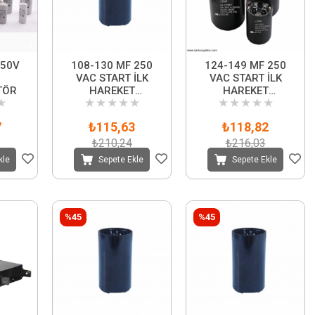
450V
108-130 MF 250
124-149 MF 250
VAC START İLK
VAC START İLK
TÖR
HAREKET
HAREKET
★
★
★
★
★
★
★
★
★
★
★
KONDANSATÖRÜ
KONDANSATÖRÜ
7
₺115,63
₺118,82
₺210,24
₺216,03
kle
Sepete Ekle
Sepete Ekle
%45
%45