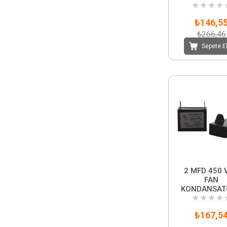
★
★
★
★
₺146,5
₺266,46
Sepete E
2 MFD 450 
FAN
KONDANSAT
★
★
★
★
₺167,5