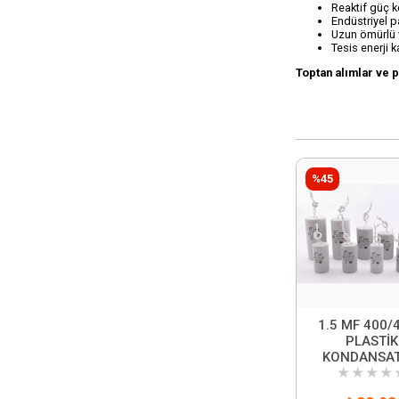
Reaktif güç ko
Endüstriyel p
Uzun ömürlü 
Tesis enerji ka
Toptan alımlar ve 
%45
1.5 MF 400/
PLASTİK
KONDANSA
★
★
★
★