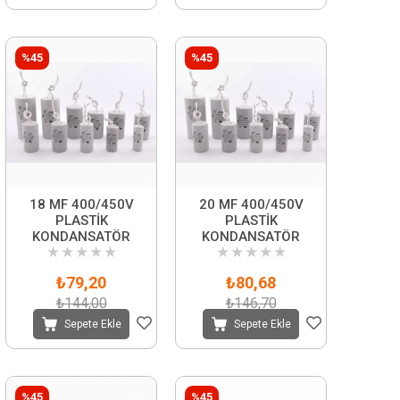
%45
%45
18 MF 400/450V
20 MF 400/450V
PLASTİK
PLASTİK
KONDANSATÖR
KONDANSATÖR
★
★
★
★
★
★
★
★
★
★
₺79,20
₺80,68
₺144,00
₺146,70
Sepete Ekle
Sepete Ekle
%45
%45