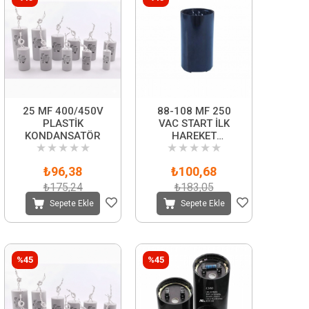
25 MF 400/450V
88-108 MF 250
PLASTİK
VAC START İLK
KONDANSATÖR
HAREKET
★
★
★
★
★
★
★
★
★
★
KONDANSATÖRÜ
₺96,38
₺100,68
₺175,24
₺183,05
Sepete Ekle
Sepete Ekle
%45
%45