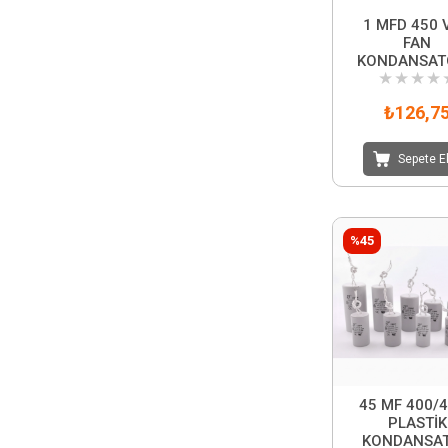
1 MFD 450 
FAN
KONDANSAT
★
★
★
★
₺126,7
Sepete E
%45
45 MF 400/
PLASTİK
KONDANSA