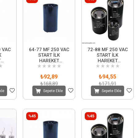
0 VAC
64-77 MF 250 VAC
72-88 MF 250 VAC
K
START İLK
START İLK
T
HAREKET
HAREKET
★
★
★
★
★
★
★
★
★
★
★
ÖRÜ
KONDANSATÖRÜ
KONDANSATÖRÜ
₺92,89
₺94,55
₺168,89
₺171,91
kle
Sepete Ekle
Sepete Ekle
%45
%45