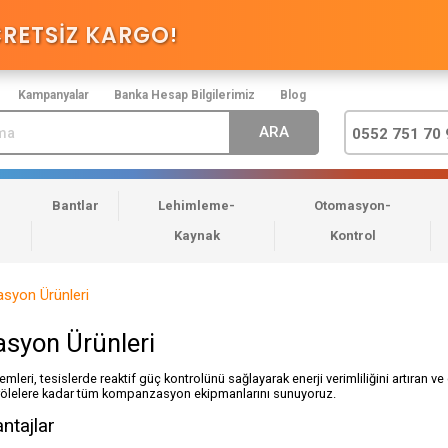
CRETSİZ KARGO
!
Kampanyalar
Banka Hesap Bilgilerimiz
Blog
0552 751 70 
Bantlar
Lehimleme-
Otomasyon-
Kaynak
Kontrol
yon Ürünleri
syon Ürünleri
eri, tesislerde reaktif güç kontrolünü sağlayarak enerji verimliliğini artıran v
rölelere kadar tüm kompanzasyon ekipmanlarını sunuyoruz.
ntajlar