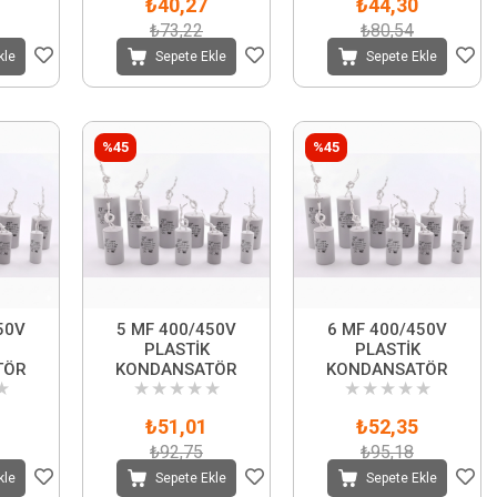
₺40,27
₺44,30
₺73,22
₺80,54
kle
Sepete Ekle
Sepete Ekle
%45
%45
50V
5 MF 400/450V
6 MF 400/450V
PLASTİK
PLASTİK
TÖR
KONDANSATÖR
KONDANSATÖR
★
★
★
★
★
★
★
★
★
★
★
₺51,01
₺52,35
₺92,75
₺95,18
kle
Sepete Ekle
Sepete Ekle