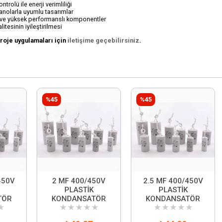
ntrolü ile enerji verimliliği
anolarla uyumlu tasarımlar
ve yüksek performanslı komponentler
litesinin iyileştirilmesi
proje uygulamaları için
iletişime geçebilirsiniz
.
%45
%45
450V
2 MF 400/450V
2.5 MF 400/450V
PLASTİK
PLASTİK
TÖR
KONDANSATÖR
KONDANSATÖR
★
★
★
★
★
★
★
★
★
★
★