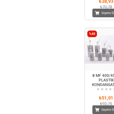
₺38,93
₺70,78
Sepete E
%45
8 MF 400/4
PLASTİK
KONDANSA
★
★
★
★
₺51,01
₺92,75
Sepete E