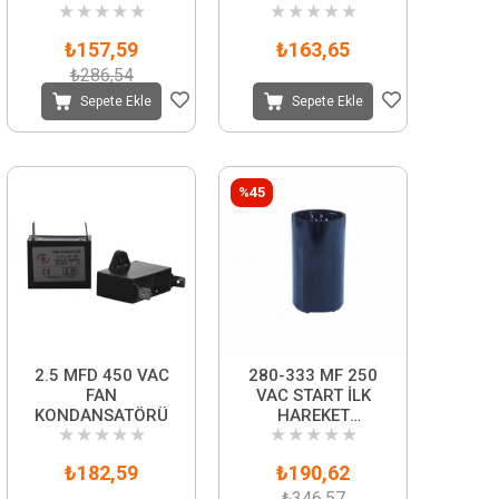
★
★
★
★
★
★
★
★
★
★
₺157,59
₺163,65
₺286,54
Sepete Ekle
Sepete Ekle
%45
2.5 MFD 450 VAC
280-333 MF 250
FAN
VAC START İLK
KONDANSATÖRÜ
HAREKET
★
★
★
★
★
★
★
★
★
★
KONDANSATÖRÜ
₺182,59
₺190,62
₺346,57