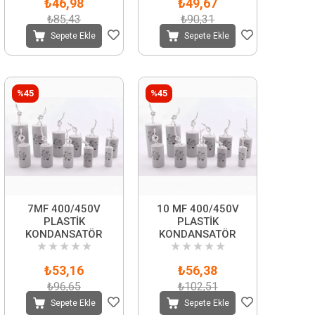
₺46,98
₺49,67
₺85,43
₺90,31
Sepete Ekle
Sepete Ekle
%45
%45
7MF 400/450V
10 MF 400/450V
PLASTİK
PLASTİK
KONDANSATÖR
KONDANSATÖR
★
★
★
★
★
★
★
★
★
★
₺53,16
₺56,38
₺96,65
₺102,51
Sepete Ekle
Sepete Ekle