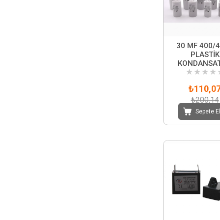
30 MF 400/
PLASTİK
KONDANSA
★
★
★
★
₺110,0
₺200,14
Sepete E