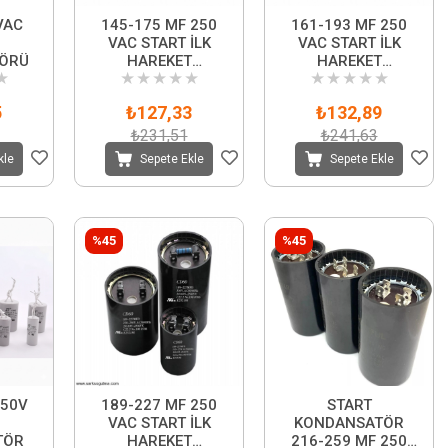
VAC
145-175 MF 250
161-193 MF 250
VAC START İLK
VAC START İLK
ÖRÜ
HAREKET
HAREKET
★
★
★
★
★
★
★
★
★
★
★
KONDANSATÖRÜ
KONDANSATÖRÜ
5
₺127,33
₺132,89
₺231,51
₺241,63
kle
Sepete Ekle
Sepete Ekle
%45
%45
450V
189-227 MF 250
START
VAC START İLK
KONDANSATÖR
TÖR
HAREKET
216-259 MF 250