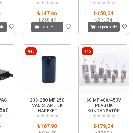
★
★
★
★
★
★
★
★
★
★
★
KONDANSATÖRÜ
VAC START İLK
HAREKET
5
₺147,66
₺150,34
KONDANSATÖRÜ
₺268,47
₺273,34
kle
Sepete Ekle
Sepete Ekle
%45
%45
VAC
233-280 MF 250
60 MF 400/450V
VAC START İLK
PLASTİK
ÖRÜ
HAREKET
KONDANSATÖR
★
★
★
★
★
★
★
★
★
★
★
KONDANSATÖRÜ
4
₺167,90
₺179,34
₺305,28
₺326,07