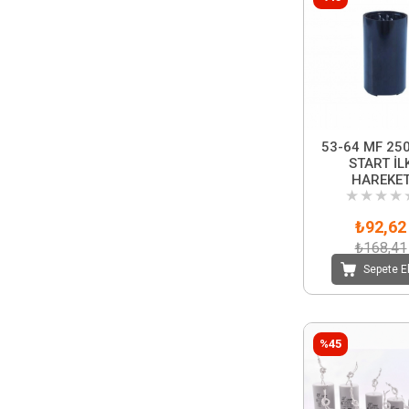
53-64 MF 25
START İL
HAREKE
★
★
★
★
KONDANSAT
₺92,62
₺168,41
Sepete E
%45