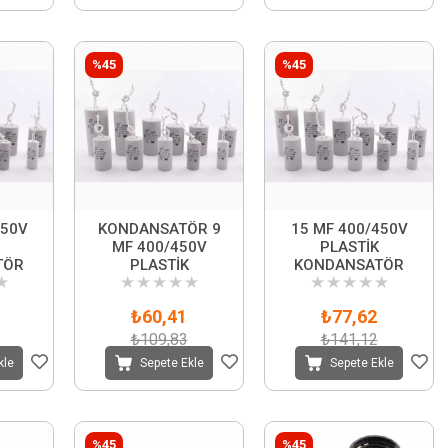
%45
%45
450V
KONDANSATÖR 9
15 MF 400/450V
MF 400/450V
PLASTİK
TÖR
PLASTİK
KONDANSATÖR
★
★
★
★
★
★
★
★
★
★
★
₺60,41
₺77,62
₺109,83
₺141,12
kle
Sepete Ekle
Sepete Ekle
%45
%45