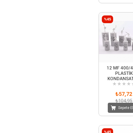
%45
12 MF 400/
PLASTİK
KONDANSA
★
★
★
★
₺57,72
₺104,95
Sepete E
%45