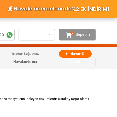
💰 Havale ödemelerinde
%2 EK İNDİRİM
!
0
Sepetim
90
Isıtma-Soğutma,
Hırdavat-El
Havalandırma
Aletleri
e ceza maliyetlerini önleyen çözümlerdir. Karaköy Depo olarak