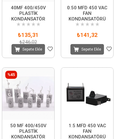
40MF 400/450V
0.50 MFD 450 VAC
PLASTİK
FAN
KONDANSATÖR
KONDANSATÖRÜ
★
★
★
★
★
★
★
★
★
★
₺135,31
₺141,32
₺246,02
Sepete Ekle
Sepete Ekle
%45
50 MF 400/450V
1.5 MFD 450 VAC
PLASTİK
FAN
KONDANSATÖR
KONDANSATÖRÜ