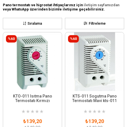
Pano termostatı ve higrostat ihtiyaçlarınız için
iletişim sayfamızdan
veya WhatsApp üzerinden bizimle iletişime geçebilirsiniz.
Sıralama
Filtreleme
%60
%60
KTO-011 Isıtma Pano
KTS-011 Sogutma Pano
Termostatı Kırmızı
Termostatı Mavi kts-011
★
★
★
★
★
★
★
★
★
★
₺139,20
₺139,20