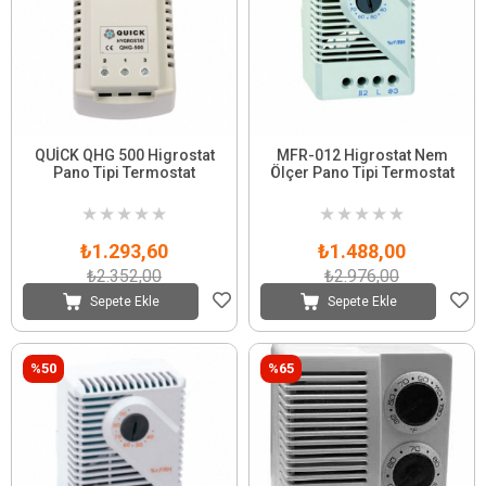
QUİCK QHG 500 Higrostat
MFR-012 Higrostat Nem
Pano Tipi Termostat
Ölçer Pano Tipi Termostat
★
★
★
★
★
★
★
★
★
★
₺1.293,60
₺1.488,00
₺2.352,00
₺2.976,00
Sepete Ekle
Sepete Ekle
%50
%65