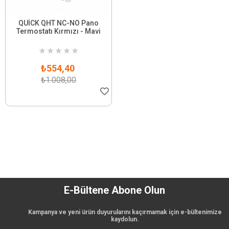
QUİCK QHT NC-NO Pano
Termostatı Kırmızı - Mavi
★
★
★
★
★
₺554,40
₺1.008,00
E-Bültene Abone Olun
Kampanya ve yeni ürün duyurularını kaçırmamak için e-bültenimize
kaydolun.