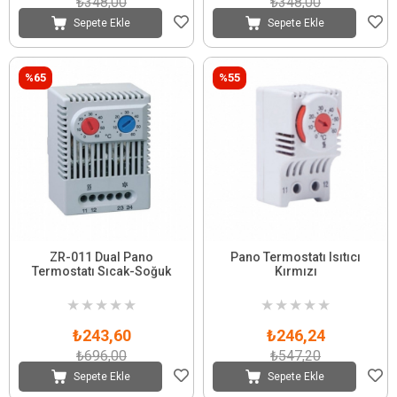
₺348,00
₺348,00
Sepete Ekle
Sepete Ekle
%65
%55
ZR-011 Dual Pano
Pano Termostatı Isıtıcı
Termostatı Sıcak-Soğuk
Kırmızı
★
★
★
★
★
★
★
★
★
★
₺243,60
₺246,24
₺696,00
₺547,20
Sepete Ekle
Sepete Ekle