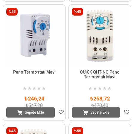
%55
%45
Pano Termostatı Mavi
QUİCK QHT-NO Pano
Termostatı Mavi
★
★
★
★
★
★
★
★
★
★
₺246,24
₺258,72
₺547,20
₺470,40
Sepete Ekle
Sepete Ekle
%45
%55