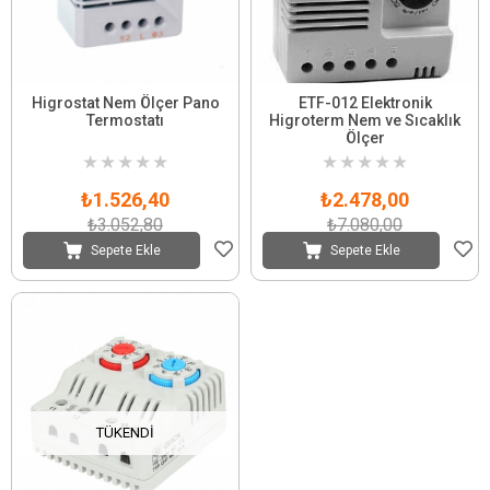
Higrostat Nem Ölçer Pano
ETF-012 Elektronik
Termostatı
Higroterm Nem ve Sıcaklık
Ölçer
★
★
★
★
★
★
★
★
★
★
₺1.526,40
₺2.478,00
₺3.052,80
₺7.080,00
Sepete Ekle
Sepete Ekle
TÜKENDI