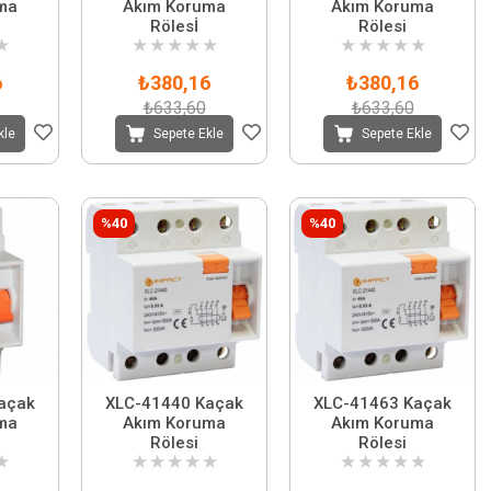
ma
Akım Koruma
Akım Koruma
Rölesİ
Rölesi
★
★
★
★
★
★
★
★
★
★
★
6
₺380,16
₺380,16
₺633,60
₺633,60
kle
Sepete Ekle
Sepete Ekle
%40
%40
XLC-41440 Kaçak
XLC-41463 Kaçak
ma
Akım Koruma
Akım Koruma
Rölesi
Rölesi
★
★
★
★
★
★
★
★
★
★
★