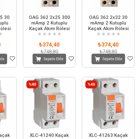
5 30
OAG 362 2x25 300
OAG 362 2x32 30
uplu
mAmp 2 Kutuplu
mAmp 2 Kutuplu
ölesi
Kaçak Akım Rölesi
Kaçak Akım Rölesi
★
★
★
★
★
★
★
★
★
★
★
0
₺374,40
₺374,40
₺748,80
₺748,80
kle
Sepete Ekle
Sepete Ekle
%40
%40
açak
XLC-41240 Kaçak
XLC-41263 Kaçak