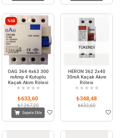
%50
TÜKENDI
OAG 364 4x63 300
HERON 362 2x40
mAmp 4 Kutuplu
30mA Kaçak Akım
Kaçak Akım Rölesi
Rölesi
★
★
★
★
★
★
★
★
★
★
₺633,60
₺348,48
₺1.267,20
₺633,60
Sepete Ekle