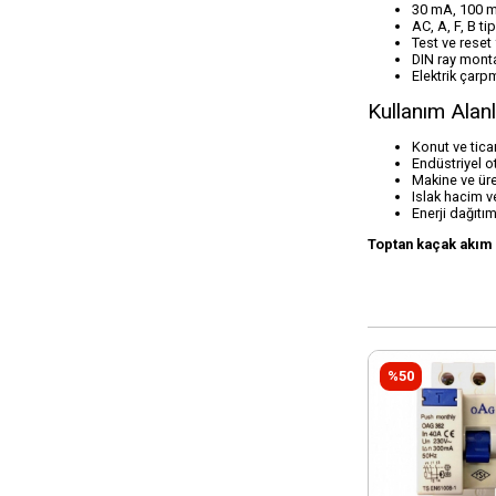
30 mA, 100 mA
AC, A, F, B ti
Test ve reset
DIN ray mont
Elektrik çarp
Kullanım Alanl
Konut ve ticari
Endüstriyel 
Makine ve üre
Islak hacim v
Enerji dağıtı
Toptan kaçak akım r
%50