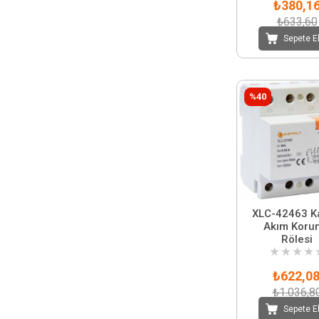
₺380,1
₺633,60
Sepete E
%40
XLC-42463 K
Akım Koru
Rölesi
★
★
★
★
₺622,0
₺1.036,8
Sepete E