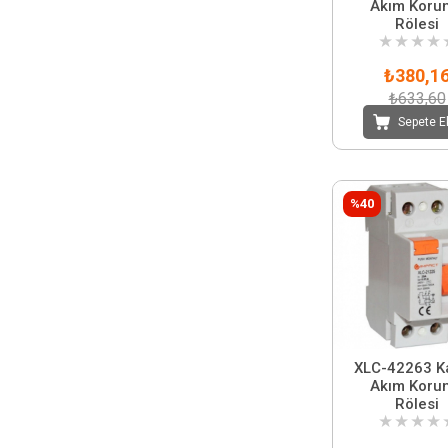
Akım Koru
Rölesi
★
★
★
★
₺380,1
₺633,60
Sepete E
%40
XLC-42263 Kaçak
Akım Koru
Rölesi
★
★
★
★