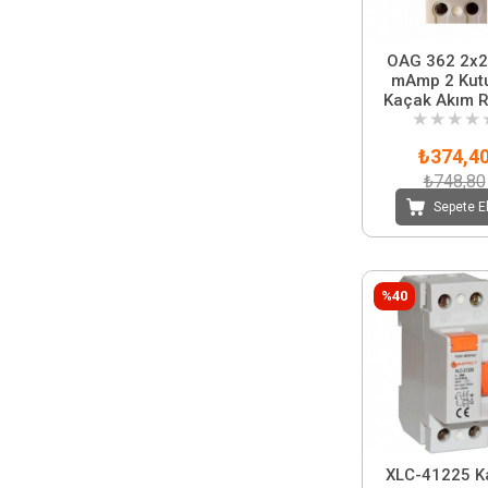
OAG 362 2x2
mAmp 2 Kut
Kaçak Akım R
★
★
★
★
₺374,4
₺748,80
Sepete E
%40
XLC-41225 K