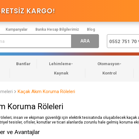
CRETSİZ KARGO
!
Kampanyalar
Banka Hesap Bilgilerimiz
Blog
0552 751 70 
Bantlar
Lehimleme-
Otomasyon-
Kaynak
Kontrol
emeleri
Kaçak Akım Koruma Röleleri
m Koruma Röleleri
leleri; insan ve ekipman güvenliği için elektrik tesisatında oluşabilecek kaçak a
triyel tesisler, ofisler, konutlar ve ticari alanlarda zorunlu hale gelmiş koruma ek
ler ve Avantajlar