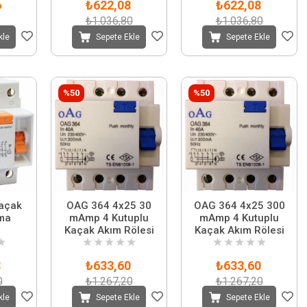
6
₺622,08
₺622,08
₺1.036,80
₺1.036,80
kle
Sepete Ekle
Sepete Ekle
%50
%50
açak
OAG 364 4x25 30
OAG 364 4x25 300
ma
mAmp 4 Kutuplu
mAmp 4 Kutuplu
Kaçak Akım Rölesi
Kaçak Akım Rölesi
★
★
★
★
★
★
★
★
★
★
★
8
₺633,60
₺633,60
0
₺1.267,20
₺1.267,20
kle
Sepete Ekle
Sepete Ekle