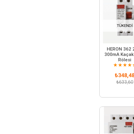
TÜKENDI
HERON 362 
300mA Kaçak
Rölesi
★
★
★
★
₺348,4
₺633,60