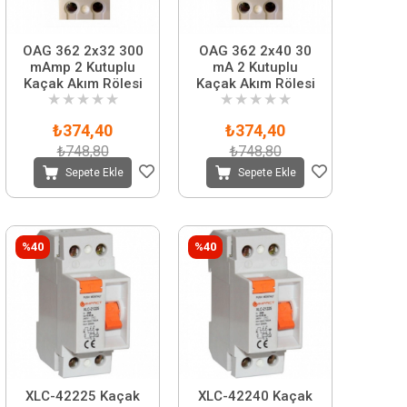
OAG 362 2x32 300
OAG 362 2x40 30
mAmp 2 Kutuplu
mA 2 Kutuplu
Kaçak Akım Rölesi
Kaçak Akım Rölesi
★
★
★
★
★
★
★
★
★
★
₺374,40
₺374,40
₺748,80
₺748,80
Sepete Ekle
Sepete Ekle
%40
%40
XLC-42225 Kaçak
XLC-42240 Kaçak