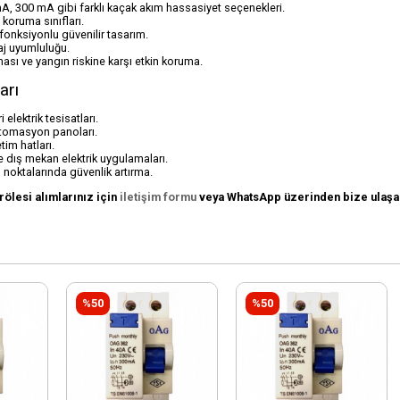
, 300 mA gibi farklı kaçak akım hassasiyet seçenekleri.
p koruma sınıfları.
 fonksiyonlu güvenilir tasarım.
aj uyumluluğu.
ması ve yangın riskine karşı etkin koruma.
arı
 elektrik tesisatları.
otomasyon panoları.
tim hatları.
e dış mekan elektrik uygulamaları.
m noktalarında güvenlik artırma.
ölesi alımlarınız için
iletişim formu
veya WhatsApp üzerinden bize ulaşab
%50
%50