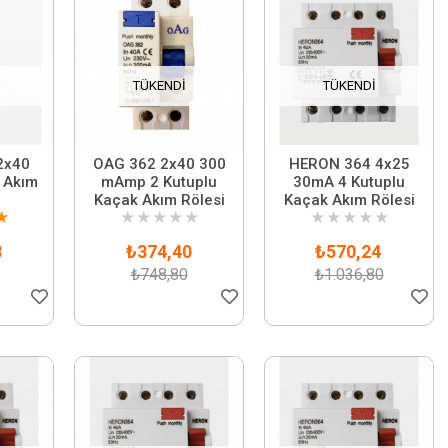
TÜKENDI
TÜKENDI
2x40
OAG 362 2x40 300
HERON 364 4x25
 Akım
mAmp 2 Kutuplu
30mA 4 Kutuplu
Kaçak Akım Rölesi
Kaçak Akım Rölesi
★
★
★
★
★
★
★
★
★
★
★
8
₺374,40
₺570,24
₺748,80
₺1.036,80