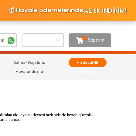
💰 Havale ödemelerinde
%2 EK İNDİRİM
!
0
Sepetim
90
Isıtma-Soğutma,
Hırdavat-El
Havalandırma
Aletleri
kımları algılayarak devreyi hızlı şekilde kesen güvenlik
ipmanlarıdır.