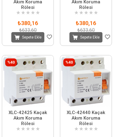
Akım Koruma
Akım Koruma
Rölesi
Rölesi
★
★
★
★
★
★
★
★
★
★
₺380,16
₺380,16
₺633,60
₺633,60
Sepete Ekle
Sepete Ekle
%40
%40
XLC-42425 Kaçak
XLC-42440 Kaçak
Akım Koruma
Akım Koruma
Rölesi
Rölesi
★
★
★
★
★
★
★
★
★
★