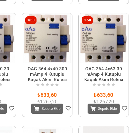
%50
%50
0 30
OAG 364 4x40 300
OAG 364 4x63 30
uplu
mAmp 4 Kutuplu
mAmp 4 Kutuplu
ölesi
Kaçak Akım Rölesi
Kaçak Akım Rölesi
★
★
★
★
★
★
★
★
★
★
★
0
₺633,60
₺633,60
0
₺1.267,20
₺1.267,20
kle
Sepete Ekle
Sepete Ekle