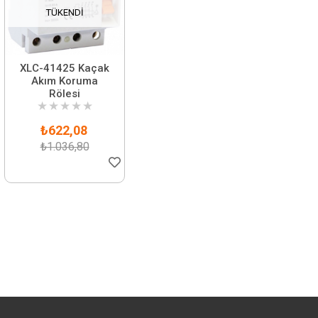
TÜKENDI
XLC-41425 Kaçak
Akım Koruma
Rölesi
★
★
★
★
★
₺622,08
₺1.036,80