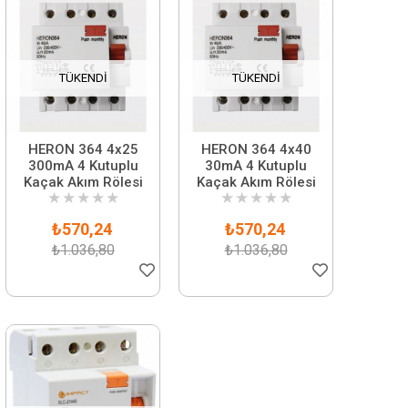
TÜKENDI
TÜKENDI
HERON 364 4x25
HERON 364 4x40
300mA 4 Kutuplu
30mA 4 Kutuplu
Kaçak Akım Rölesi
Kaçak Akım Rölesi
★
★
★
★
★
★
★
★
★
★
₺570,24
₺570,24
₺1.036,80
₺1.036,80