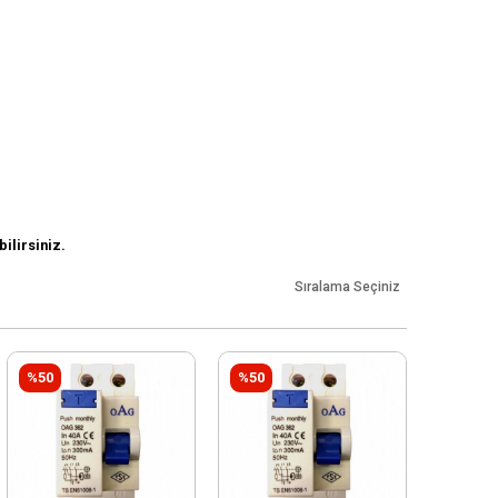
ilirsiniz.
Sıralama Seçiniz
%50
%50