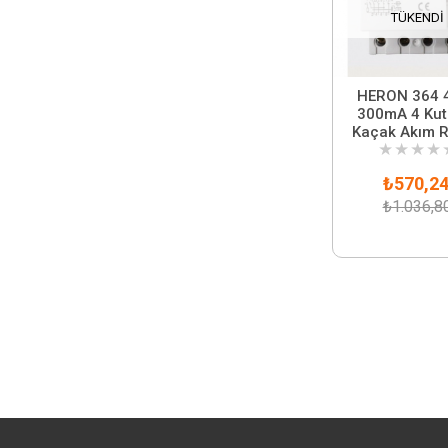
TÜKENDI
HERON 364 
300mA 4 Kut
Kaçak Akım R
★
★
★
★
₺570,2
₺1.036,8