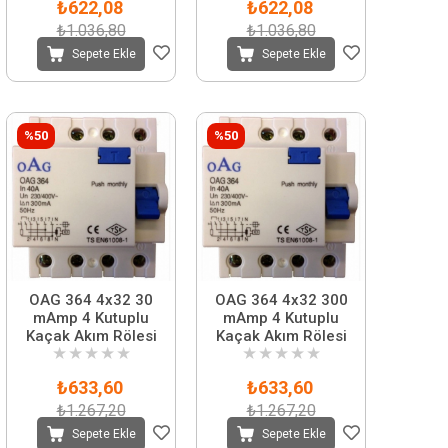
₺622,08
₺622,08
₺1.036,80
₺1.036,80
Sepete Ekle
Sepete Ekle
%50
%50
OAG 364 4x32 30
OAG 364 4x32 300
mAmp 4 Kutuplu
mAmp 4 Kutuplu
Kaçak Akım Rölesi
Kaçak Akım Rölesi
★
★
★
★
★
★
★
★
★
★
₺633,60
₺633,60
₺1.267,20
₺1.267,20
Sepete Ekle
Sepete Ekle