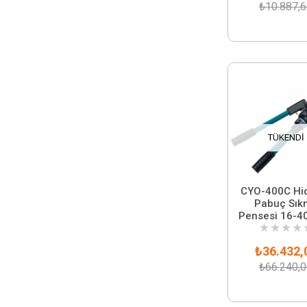
₺10.887,
TÜKENDI
CYO-400C Hid
Pabuç Sık
Pensesi 16-
★
★
★
★
₺36.432,
₺66.240,