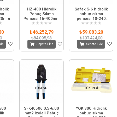
rolik
HZ-400 Hidrolik
Şafak S-6 hidrolik
ma
Pabuç Sıkma
pabuç sıkma
630mm
Pensesi 16-400mm
pensesi 10-240
★
★
★
★
★
★
★
★
★
★
★
mm
80
₺46.252,79
₺59.083,20
00
₺84.095,98
₺107.424,00
kle
Sepete Ekle
Sepete Ekle
TÜKENDI
TÜKENDI
600
SFK-I0506 0,5-6,00
YQK 300 Hidrolik
lik
mm2 İzoleli Pabuç
pabuç sıkma