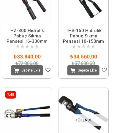
HZ-300 Hidrolik
THS-150 Hidrolik
Pabuç Sıkma
Pabuç Sıkma
Pensesi 16-300mm
Pensesi 10-150mm
★
★
★
★
★
★
★
★
★
★
₺33.840,00
₺34.560,00
₺72.000,00
₺57.600,00
Sepete Ekle
Sepete Ekle
%45
TÜKENDI