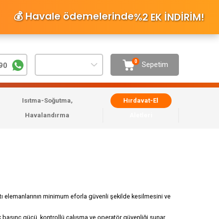
💰 Havale ödemelerinde
%2 EK İNDİRİM
!
0
Sepetim
90
Isıtma-Soğutma,
Hırdavat-El
Havalandırma
Aletleri
ntı elemanlarının minimum eforla güvenli şekilde kesilmesini ve
sek basınç gücü, kontrollü çalışma ve operatör güvenliği sunar.