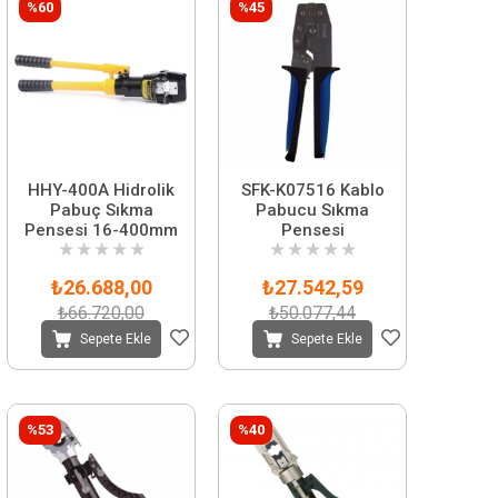
%60
%45
HHY-400A Hidrolik
SFK-K07516 Kablo
Pabuç Sıkma
Pabucu Sıkma
Pensesi 16-400mm
Pensesi
★
★
★
★
★
★
★
★
★
★
₺26.688,00
₺27.542,59
₺66.720,00
₺50.077,44
Sepete Ekle
Sepete Ekle
%53
%40