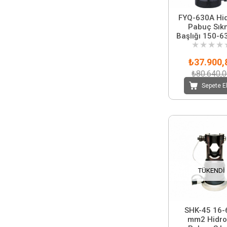
FYQ-630A Hid
Pabuç Sık
Başlığı 150-
★
★
★
★
₺37.900,
₺80.640,
Sepete E
TÜKENDI
SHK-45 16-
mm2 Hidro