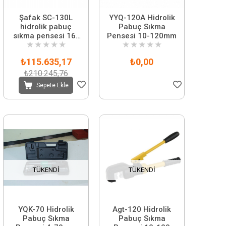
Şafak SC-130L
YYQ-120A Hidrolik
hidrolik pabuç
Pabuç Sıkma
sıkma pensesi 16-
Pensesi 10-120mm
★
★
★
★
★
★
★
★
★
★
400 mm
₺115.635,17
₺0,00
₺210.245,76
Sepete Ekle
TÜKENDI
TÜKENDI
YQK-70 Hidrolik
Agt-120 Hidrolik
Pabuç Sıkma
Pabuç Sıkma