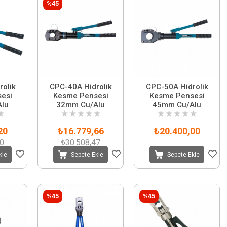
%45
olik
CPC-40A Hidrolik
CPC-50A Hidrolik
esi
Kesme Pensesi
Kesme Pensesi
lu
32mm Cu/Alu
45mm Cu/Alu
★
★
★
★
★
★
★
★
★
★
★
20
₺16.779,66
₺20.400,00
00
₺30.508,47
kle
Sepete Ekle
Sepete Ekle
%45
%45