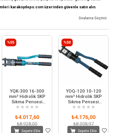
zümleri karakoydepo.com üzerinden güvenle satın alın.
Sıralama Seçiniz
%55
%50
YQK-300 16-300
YOQ-120 10-120
mm² Hidrolik SKP
mm² Hidrolik SKP
Sıkma Pensesi
Sıkma Pensesi
★
★
★
★
★
★
★
★
★
★
Çantalı
Çantalı Set
₺4.017,60
₺4.176,00
₺8.928,00
₺8.308,97
Sepete Ekle
Sepete Ekle