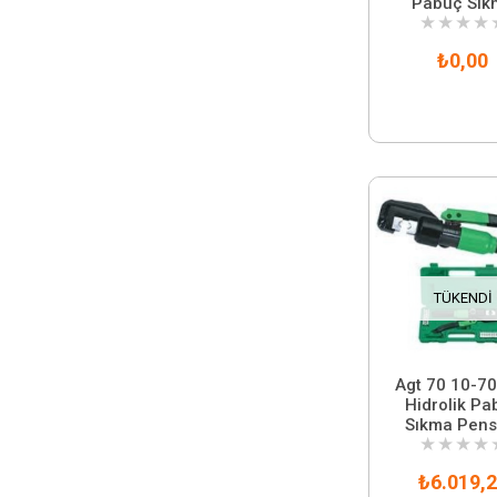
Pabuç Sık
★
★
★
★
Başlığı
₺0,00
TÜKENDI
Agt 70 10-7
Hidrolik Pa
Sıkma Pens
★
★
★
★
₺6.019,