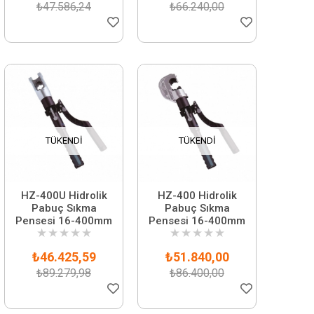
₺47.586,24
₺66.240,00
TÜKENDI
TÜKENDI
HZ-400U Hidrolik
HZ-400 Hidrolik
Pabuç Sıkma
Pabuç Sıkma
Pensesi 16-400mm
Pensesi 16-400mm
★
★
★
★
★
★
★
★
★
★
₺46.425,59
₺51.840,00
₺89.279,98
₺86.400,00