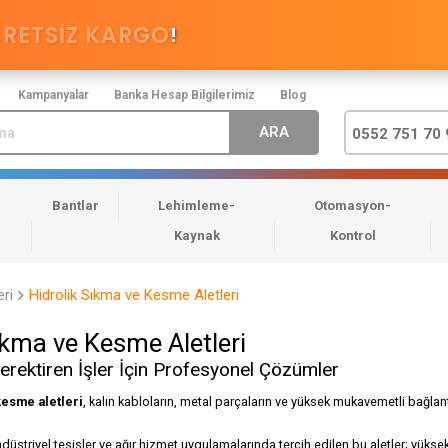
CRETSİZ KARGO
!
Kampanyalar
Banka Hesap Bilgilerimiz
Blog
0552 751 70 
Bantlar
Lehimleme-
Otomasyon-
Kaynak
Kontrol
eri
Hidrolik Sıkma ve Kesme Aletleri
ıkma ve Kesme Aletleri
rektiren İşler İçin Profesyonel Çözümler
kesme aletleri
, kalın kabloların, metal parçaların ve yüksek mukavemetli bağla
 endüstriyel tesisler ve ağır hizmet uygulamalarında tercih edilen bu aletler; yük