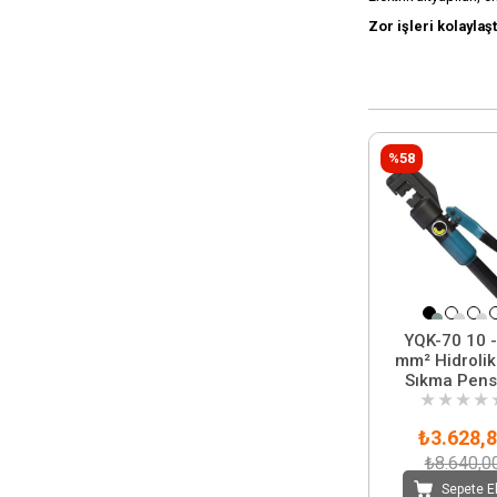
Zor işleri kolayla
%58
YQK-70 10 -
mm² Hidrolik
Sıkma Pens
★
★
★
★
Çantalı
₺3.628,
₺8.640,0
Sepete E