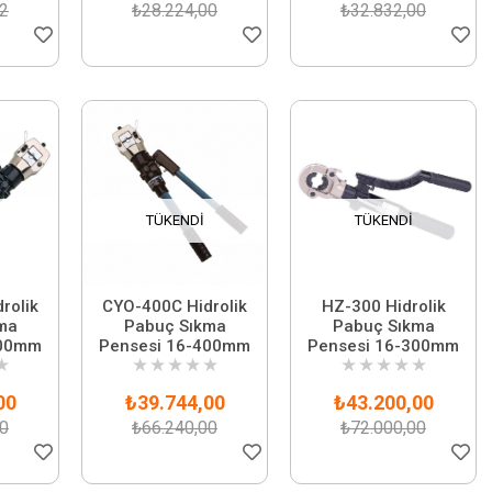
62
₺28.224,00
₺32.832,00
TÜKENDI
TÜKENDI
rolik
CYO-400C Hidrolik
HZ-300 Hidrolik
ma
Pabuç Sıkma
Pabuç Sıkma
400mm
Pensesi 16-400mm
Pensesi 16-300mm
★
★
★
★
★
★
★
★
★
★
★
00
₺39.744,00
₺43.200,00
00
₺66.240,00
₺72.000,00