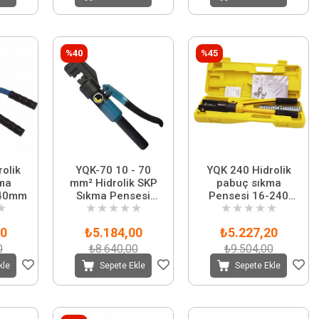
%40
%45
olik
YQK-70 10 - 70
YQK 240 Hidrolik
ma
mm² Hidrolik SKP
pabuç sıkma
240mm
Sıkma Pensesi
Pensesi 16-240
★
★
★
★
★
★
★
★
★
★
★
Çantalı
mm2 arası
00
₺5.184,00
₺5.227,20
0
₺8.640,00
₺9.504,00
kle
Sepete Ekle
Sepete Ekle