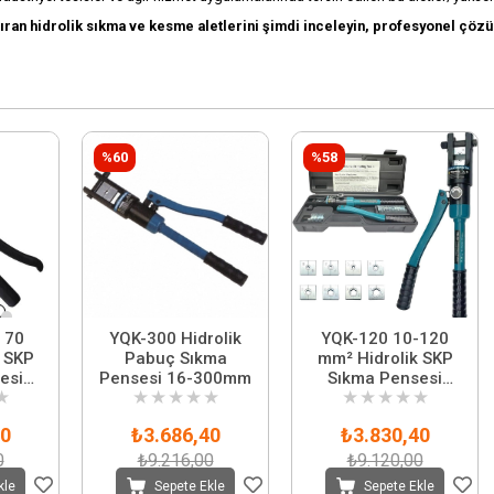
ştıran hidrolik sıkma ve kesme aletlerini şimdi inceleyin, profesyonel çö
%60
%58
 70
YQK-300 Hidrolik
YQK-120 10-120
 SKP
Pabuç Sıkma
mm² Hidrolik SKP
esi
Pensesi 16-300mm
Sıkma Pensesi
★
★
★
★
★
★
★
★
★
★
★
Çantalı
80
₺3.686,40
₺3.830,40
0
₺9.216,00
₺9.120,00
kle
Sepete Ekle
Sepete Ekle