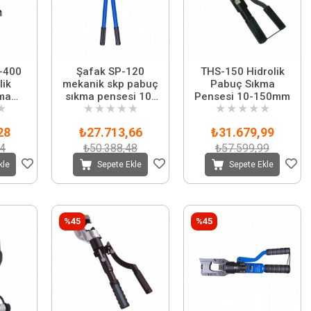
-400
Şafak SP-120
THS-150 Hidrolik
lik
mekanik skp pabuç
Pabuç Sıkma
ma
sıkma pensesi 10-
Pensesi 10-150mm
★
★
★
★
★
★
★
★
★
★
★
120 mm
28
₺27.713,66
₺31.679,99
34
₺50.388,48
₺57.599,99
kle
Sepete Ekle
Sepete Ekle
%45
%45