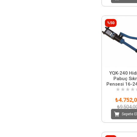
%50
YQK-240 Hidr
Pabuç Sık
Pensesi 16-
★
★
★
★
₺4.752,
₺9.504,0
Sepete E