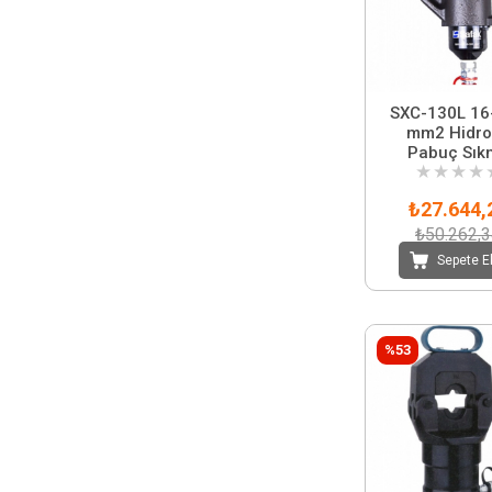
SXC-130L 16
mm2 Hidro
Pabuç Sık
★
★
★
★
Başlığı
₺27.644,
₺50.262,
Sepete E
%53