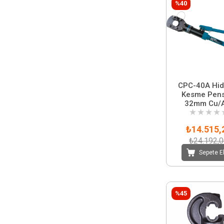
%40
CPC-40A Hidr
Kesme Pens
32mm Cu/A
★
★
★
★
₺14.515,
₺24.192,
Sepete E
%45