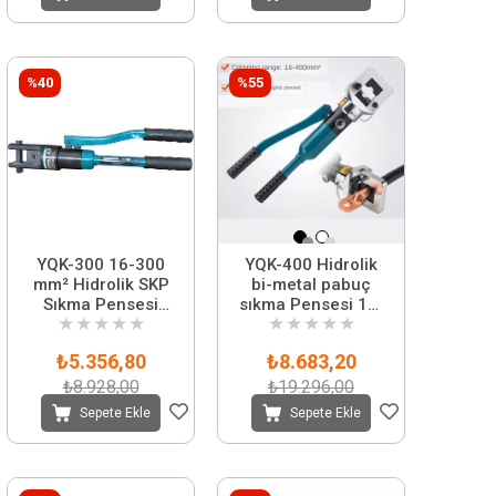
%40
%55
YQK-300 16-300
YQK-400 Hidrolik
mm² Hidrolik SKP
bi-metal pabuç
Sıkma Pensesi
sıkma Pensesi 16-
★
★
★
★
★
★
★
★
★
★
Çantalı
400 mm2 arası
₺5.356,80
₺8.683,20
₺8.928,00
₺19.296,00
Sepete Ekle
Sepete Ekle