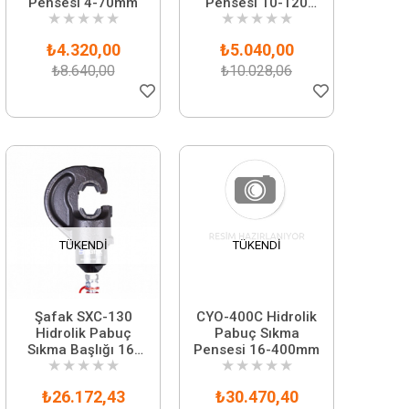
Pensesi 4-70mm
Pensesi 10-120
★
★
★
★
★
★
★
★
★
★
mm
₺4.320,00
₺5.040,00
₺8.640,00
₺10.028,06
TÜKENDI
TÜKENDI
Şafak SXC-130
CYO-400C Hidrolik
Hidrolik Pabuç
Pabuç Sıkma
Sıkma Başlığı 16-
Pensesi 16-400mm
★
★
★
★
★
★
★
★
★
★
300 mm² Kablo
Sıkma Aparatı
₺26.172,43
₺30.470,40