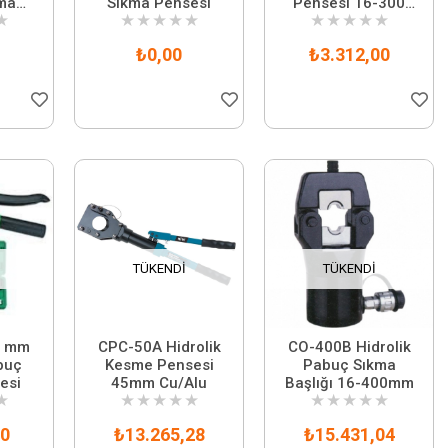
ma
Sıkma Pensesi
Pensesi 16-300
★
★
★
★
★
★
★
★
★
★
★
mm2 arası
₺0,00
₺3.312,00
TÜKENDI
TÜKENDI
0 mm
CPC-50A Hidrolik
CO-400B Hidrolik
buç
Kesme Pensesi
Pabuç Sıkma
esi
45mm Cu/Alu
Başlığı 16-400mm
★
★
★
★
★
★
★
★
★
★
★
20
₺13.265,28
₺15.431,04