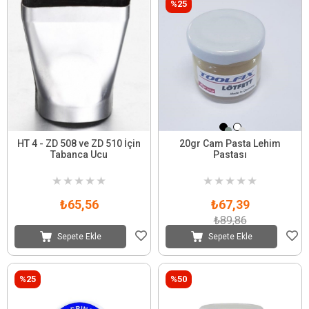
%25
HT 4 - ZD 508 ve ZD 510 İçin
20gr Cam Pasta Lehim
Tabanca Ucu
Pastası
★
★
★
★
★
★
★
★
★
★
₺65,56
₺67,39
₺89,86
Sepete Ekle
Sepete Ekle
%25
%50