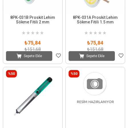
8PK-031B Proskit Lehim
8PK-031A Proskit Lehim
Sökme Fitili 2 mm
Sökme Fitili 1.5 mm
★
★
★
★
★
★
★
★
★
★
₺75,84
₺75,84
₺151,68
₺151,68
Sepete Ekle
Sepete Ekle
%50
%50