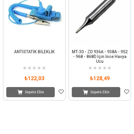
ANTİSTATİK BİLEKLİK
MT-30 - ZD 936A - 938A - 952
- 968 - 868D İçin İnce Havya
Ucu
★
★
★
★
★
★
★
★
★
★
₺122,03
₺128,49
Sepete Ekle
Sepete Ekle