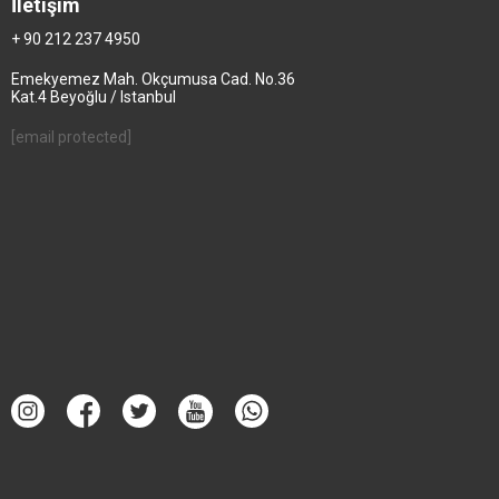
İletişim
+ 90 212 237 4950
Emekyemez Mah. Okçumusa Cad. No.36
Kat.4 Beyoğlu / Istanbul
[email protected]