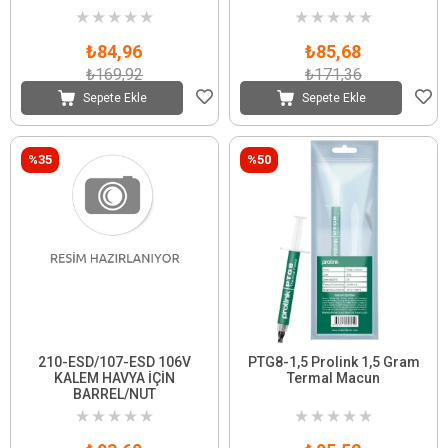
★
★
★
★
★
★
★
★
★
★
₺84,96
₺85,68
₺169,92
₺171,36
Sepete Ekle
Sepete Ekle
%35
%50
210-ESD/107-ESD 106V
PTG8-1,5 Prolink 1,5 Gram
KALEM HAVYA İÇİN
Termal Macun
BARREL/NUT
★
★
★
★
★
★
★
★
★
★