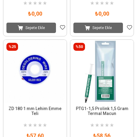
★
★
★
★
★
★
★
★
★
★
₺0,00
₺0,00
Sepete Ekle
Sepete Ekle
%25
%50
ZD 180 1 mm Lehim Emme
PTG1-1,5 Prolink 1,5 Gram
Teli
Termal Macun
★
★
★
★
★
★
★
★
★
★
₺57,60
₺58,56