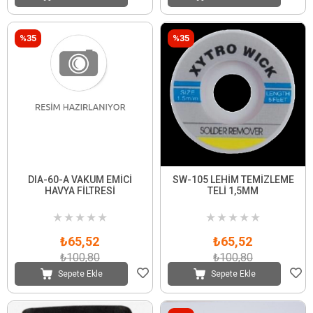
%35
%35
DIA-60-A VAKUM EMİCİ
SW-105 LEHİM TEMİZLEME
HAVYA FİLTRESİ
TELİ 1,5MM
★
★
★
★
★
★
★
★
★
★
₺65,52
₺65,52
₺100,80
₺100,80
Sepete Ekle
Sepete Ekle