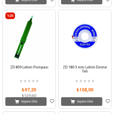
%25
ZD 809 Lehim Pompası
ZD 180 3 mm Lehim Emme
Teli
★
★
★
★
★
★
★
★
★
★
₺97,20
₺108,00
₺129,60
Sepete Ekle
Sepete Ekle