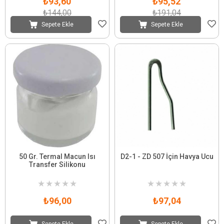
₺93,60
₺95,52
₺144,00
₺191,04
Sepete Ekle
Sepete Ekle
50 Gr. Termal Macun Isı
D2-1 - ZD 507 İçin Havya Ucu
Transfer Silikonu
★
★
★
★
★
★
★
★
★
★
₺96,00
₺97,04
Sepete Ekle
Sepete Ekle