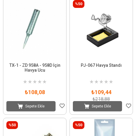
%50
TX-1 - ZD 958A - 958D İçin
PJ-067 Havya Standı
Havya Ucu
★
★
★
★
★
★
★
★
★
★
₺108,08
₺109,44
₺218,88
Sepete Ekle
Sepete Ekle
%50
%50