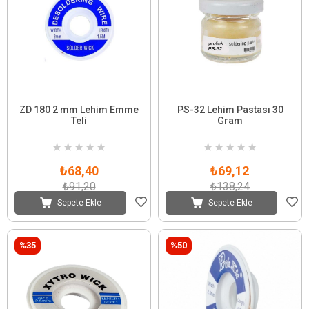
ZD 180 2 mm Lehim Emme
PS-32 Lehim Pastası 30
Teli
Gram
★
★
★
★
★
★
★
★
★
★
₺68,40
₺69,12
₺91,20
₺138,24
Sepete Ekle
Sepete Ekle
%35
%50