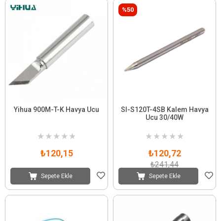
%50
Yihua 900M-T-K Havya Ucu
SI-S120T-4SB Kalem Havya
Ucu 30/40W
★
★
★
★
★
★
★
★
★
★
₺120,15
₺120,72
₺241,44
Sepete Ekle
Sepete Ekle