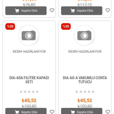
₺76,80
₺117,12
Sepete Ekle
Sepete Ekle
%35
%35
DIA-60A FİLİTRE KAPAĞI
DIA-60-A VAKUMLU CONTA
SETİ
TUTUCU
★
★
★
★
★
★
★
★
★
★
₺65,52
₺65,52
₺100,80
₺100,80
Sepete Ekle
Sepete Ekle