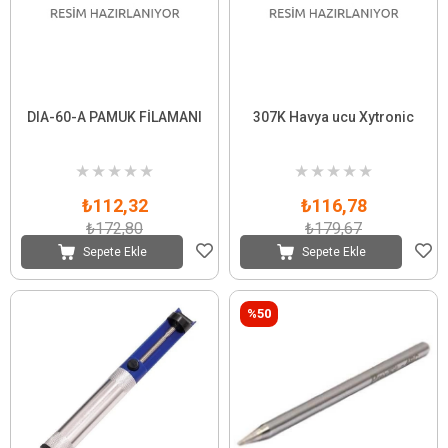
DIA-60-A PAMUK FİLAMANI
307K Havya ucu Xytronic
★
★
★
★
★
★
★
★
★
★
₺112,32
₺116,78
₺172,80
₺179,67
Sepete Ekle
Sepete Ekle
%50