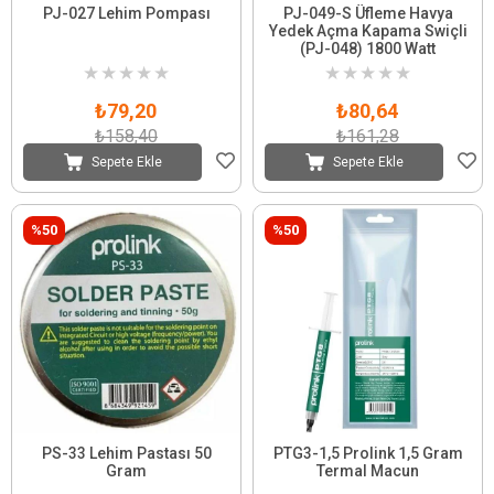
PJ-027 Lehim Pompası
PJ-049-S Üfleme Havya
Yedek Açma Kapama Swiçli
(PJ-048) 1800 Watt
★
★
★
★
★
★
★
★
★
★
₺79,20
₺80,64
₺158,40
₺161,28
Sepete Ekle
Sepete Ekle
%50
%50
PS-33 Lehim Pastası 50
PTG3-1,5 Prolink 1,5 Gram
Gram
Termal Macun