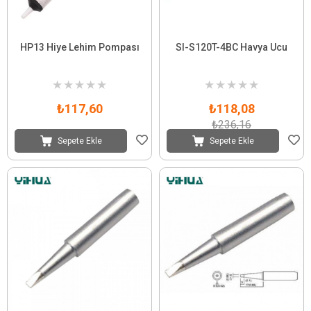
HP13 Hiye Lehim Pompası
SI-S120T-4BC Havya Ucu
★
★
★
★
★
★
★
★
★
★
₺117,60
₺118,08
₺236,16
Sepete Ekle
Sepete Ekle