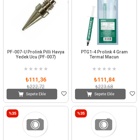
PF-007-U Prolink Pilli Havya
PTG1-4 Prolink 4 Gram
Yedek Ucu (PF-007)
Termal Macun
★
★
★
★
★
★
★
★
★
★
₺111,36
₺111,84
₺222,72
₺223,68
Sepete Ekle
Sepete Ekle
%35
%35