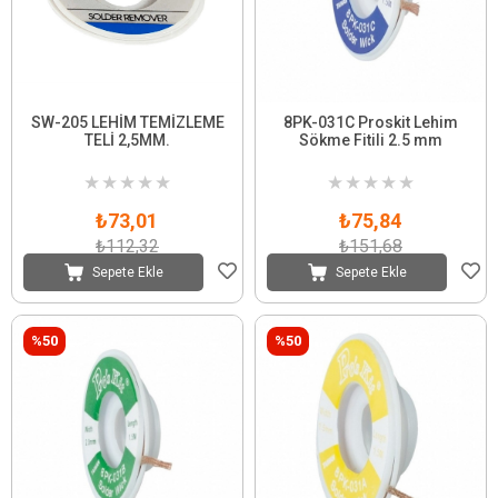
SW-205 LEHİM TEMİZLEME
8PK-031C Proskit Lehim
TELİ 2,5MM.
Sökme Fitili 2.5 mm
★
★
★
★
★
★
★
★
★
★
₺73,01
₺75,84
₺112,32
₺151,68
Sepete Ekle
Sepete Ekle
%50
%50