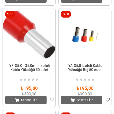
%50
%50
IYF-35.0 - 35,0mm İzoleli
IYA-35,0 İzoleli Kablo
Kablo Yüksüğü 50 adet
Yüksüğü Bej 50 Adet
★
★
★
★
★
★
★
★
★
★
₺195,00
₺195,00
₺390,00
₺390,00
Sepete Ekle
Sepete Ekle