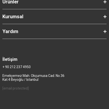
Ürünler
Kurumsal
Yardım
İletişim
+ 90 212 237 4950
Emekyemez Mah. Okçumusa Cad. No.36
Kat.4 Beyoğlu / Istanbul
[email protected]