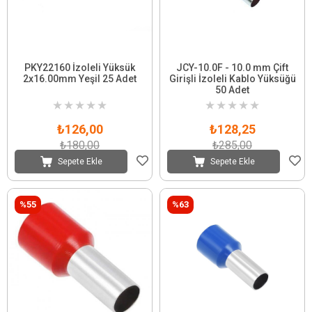
PKY22160 İzoleli Yüksük
JCY-10.0F - 10.0 mm Çift
2x16.00mm Yeşil 25 Adet
Girişli İzoleli Kablo Yüksüğü
50 Adet
★
★
★
★
★
★
★
★
★
★
₺126,00
₺128,25
₺180,00
₺285,00
Sepete Ekle
Sepete Ekle
%55
%63