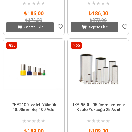
★
★
★
★
★
★
★
★
★
★
₺186,00
₺186,00
₺372,00
₺372,00
Sepete Ekle
Sepete Ekle
%30
%55
PKY2100 İzoleli Yüksük
JKY-95.0 - 95.0mm İzolesiz
10.00mm Bej 100 Adet
Kablo Yüksüğü 25 Adet
★
★
★
★
★
★
★
★
★
★
₺189,00
₺189,00