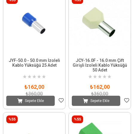
JYF-50.0 - 50.0 mm İzoleli
JCY-16.0F - 16.0 mm Çift
Kablo Yüksüğü 25 Adet
Girişli İzoleli Kablo Yüksüğü
50 Adet
★
★
★
★
★
★
★
★
★
★
₺162,00
₺162,00
₺360,00
₺360,00
Sepete Ekle
Sepete Ekle
%55
%55