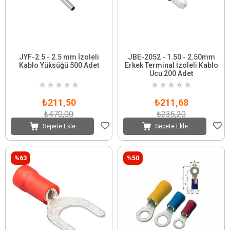
JYF-2.5 - 2.5 mm İzoleli
JBE-2052 - 1.50 - 2.50mm
Kablo Yüksüğü 500 Adet
Erkek Terminal İzoleli Kablo
Ucu 200 Adet
★
★
★
★
★
★
★
★
★
★
₺211,50
₺211,68
₺470,00
₺235,20
Sepete Ekle
Sepete Ekle
%63
%50