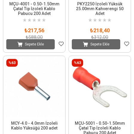
MÇU-4001 - 0.50-1.50mm
PKY2250 İzoleli Yüksük
Çatal Tip İzoleli Kablo
25.00mm Kahverengi 50
Pabucu 200 Adet
Adet
★
★
★
★
★
★
★
★
★
★
₺217,56
₺218,40
₺588,00
₺312,00
Sepete Ekle
Sepete Ekle
%63
%63
MCY-4.0 - 4.0mm İzoleli
MÇU-5001 - 0.50-1.50mm
Kablo Yüksüğü 200 adet
Çatal Tip İzoleli Kablo
Pabucu 200 Adet