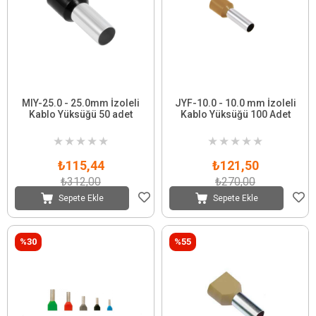
MIY-25.0 - 25.0mm İzoleli
JYF-10.0 - 10.0 mm İzoleli
Kablo Yüksüğü 50 adet
Kablo Yüksüğü 100 Adet
★
★
★
★
★
★
★
★
★
★
₺115,44
₺121,50
₺312,00
₺270,00
Sepete Ekle
Sepete Ekle
%30
%55