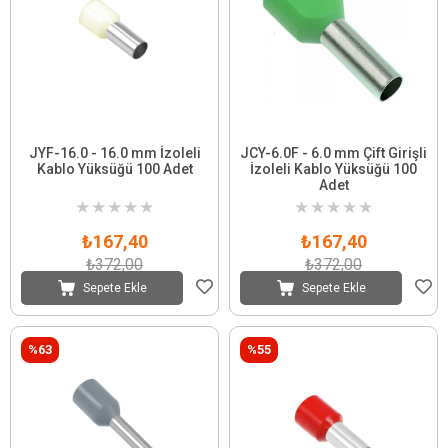
JYF-16.0 - 16.0 mm İzoleli
JCY-6.0F - 6.0 mm Çift Girişli
Kablo Yüksüğü 100 Adet
İzoleli Kablo Yüksüğü 100
Adet
★
★
★
★
★
★
★
★
★
★
₺167,40
₺167,40
₺372,00
₺372,00
Sepete Ekle
Sepete Ekle
%63
%55