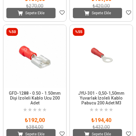
₺270,00
₺420,00
Sepete Ekle
Sepete Ekle
%50
%55
GFD-1288 - 0.50 - 1.50mm
JYU-301 - 0,50-1,50mm
Dişi İzoleli Kablo Ucu 200
Yuvarlak İzoleli Kablo
Adet
Pabucu 200 Adet M3
★
★
★
★
★
★
★
★
★
★
₺192,00
₺194,40
₺384,00
₺432,00
Sepete Ekle
Sepete Ekle