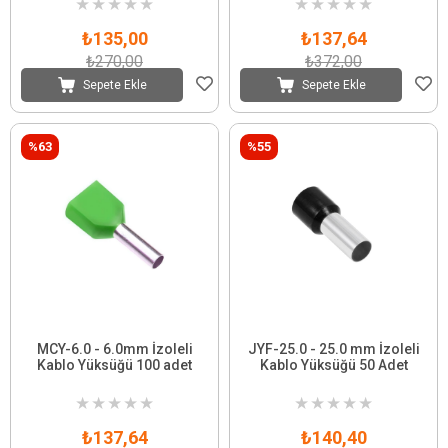
★
★
★
★
★
★
★
★
★
★
₺135,00
₺137,64
₺270,00
₺372,00
Sepete Ekle
Sepete Ekle
%63
%55
MCY-6.0 - 6.0mm İzoleli
JYF-25.0 - 25.0 mm İzoleli
Kablo Yüksüğü 100 adet
Kablo Yüksüğü 50 Adet
★
★
★
★
★
★
★
★
★
★
₺137,64
₺140,40