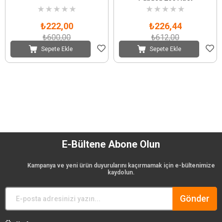
★
★
★
★
★
★
★
★
★
★
₺222,00
₺226,44
₺600,00
₺612,00
Sepete Ekle
Sepete Ekle
E-Bültene Abone Olun
Kampanya ve yeni ürün duyurularını kaçırmamak için e-bültenimize
kaydolun.
Gönder