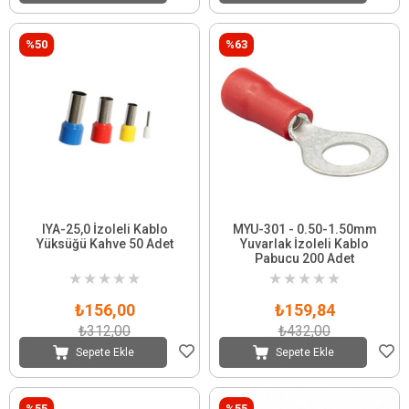
%50
%63
IYA-25,0 İzoleli Kablo
MYU-301 - 0.50-1.50mm
Yüksüğü Kahve 50 Adet
Yuvarlak İzoleli Kablo
Pabucu 200 Adet
★
★
★
★
★
★
★
★
★
★
₺156,00
₺159,84
₺312,00
₺432,00
Sepete Ekle
Sepete Ekle
%55
%55