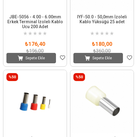
JBE-5056 - 4.00 - 6.00mm
IYF-50.0 - 50,0mm İzoleli
Erkek Terminal İzoleli Kablo
Kablo Yüksüğü 25 adet
Ucu 200 Adet
★
★
★
★
★
★
★
★
★
★
₺176,40
₺180,00
₺196,00
₺360,00
Sepete Ekle
Sepete Ekle
%50
%50