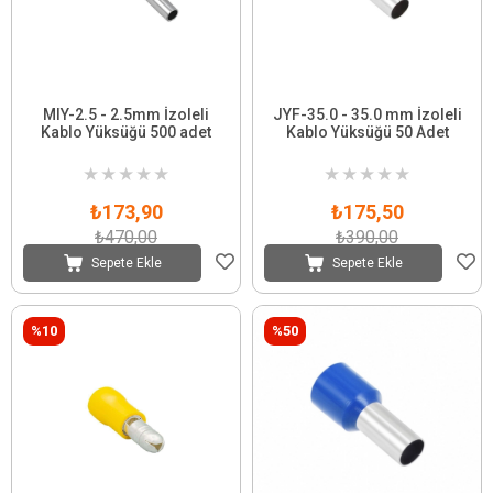
MIY-2.5 - 2.5mm İzoleli
JYF-35.0 - 35.0 mm İzoleli
Kablo Yüksüğü 500 adet
Kablo Yüksüğü 50 Adet
★
★
★
★
★
★
★
★
★
★
₺173,90
₺175,50
₺470,00
₺390,00
Sepete Ekle
Sepete Ekle
%10
%50