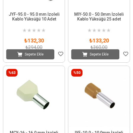
JYF-95.0 - 95.0 mm İzoleli
MIY-50.0 - 50.0mm İzoleli
Kablo Yüksüğü 10 Adet
Kablo Yüksüğü 25 adet
★
★
★
★
★
★
★
★
★
★
₺132,30
₺133,20
₺294,00
₺360,00
Sepete Ekle
Sepete Ekle
%63
%50
MCY-16 - 16.0 mm İzoleli
IYF-10.0 - 10,0mm İzoleli