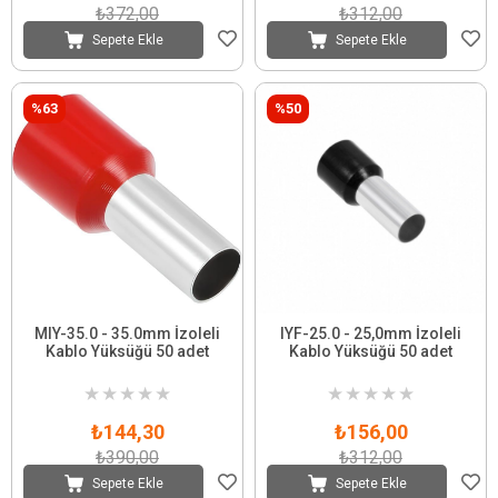
₺372,00
₺312,00
Sepete Ekle
Sepete Ekle
%63
%50
MIY-35.0 - 35.0mm İzoleli
IYF-25.0 - 25,0mm İzoleli
Kablo Yüksüğü 50 adet
Kablo Yüksüğü 50 adet
★
★
★
★
★
★
★
★
★
★
₺144,30
₺156,00
₺390,00
₺312,00
Sepete Ekle
Sepete Ekle