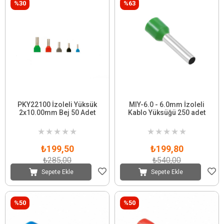
%30
%63
PKY22100 İzoleli Yüksük
MIY-6.0 - 6.0mm İzoleli
2x10.00mm Bej 50 Adet
Kablo Yüksüğü 250 adet
★
★
★
★
★
★
★
★
★
★
₺199,50
₺199,80
₺285,00
₺540,00
Sepete Ekle
Sepete Ekle
%50
%50