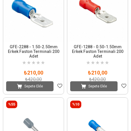
GFE-2288 - 1.50-2.50mm
GFE-1288 - 0.50-1.50mm
Erkek Faston Terminali 200
Erkek Faston Terminali 200
Adet
Adet
★
★
★
★
★
★
★
★
★
★
₺210,00
₺210,00
₺420,00
₺420,00
Sepete Ekle
Sepete Ekle
%55
%10