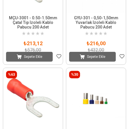
MÇU-3001 - 0.50-1.50mm
GYU-301 - 0,50-1,50mm
Çatal Tip İzoleli Kablo
Yuvarlak İzoleli Kablo
Pabucu 200 Adet
Pabucu 200 Adet
★
★
★
★
★
★
★
★
★
★
₺213,12
₺216,00
₺576,00
₺432,00
Sepete Ekle
Sepete Ekle
%63
%30