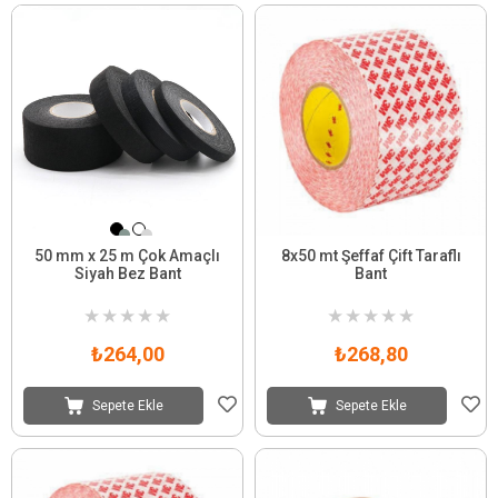
50 mm x 25 m Çok Amaçlı
8x50 mt Şeffaf Çift Taraflı
Siyah Bez Bant
Bant
★
★
★
★
★
★
★
★
★
★
₺264,00
₺268,80
Sepete Ekle
Sepete Ekle