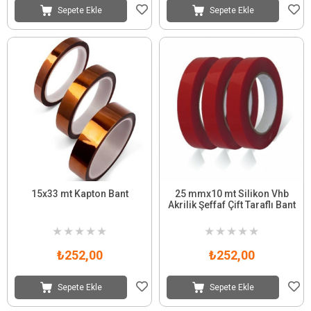
Sepete Ekle
Sepete Ekle
15x33 mt Kapton Bant
25 mmx10 mt Silikon Vhb
Akrilik Şeffaf Çift Taraflı Bant
★
★
★
★
★
★
★
★
★
★
₺252,00
₺252,00
Sepete Ekle
Sepete Ekle