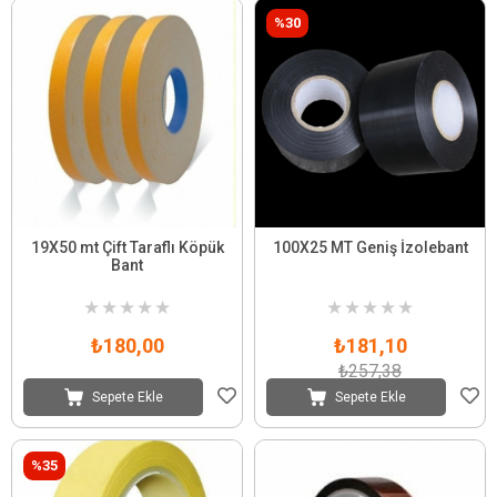
%30
19X50 mt Çift Taraflı Köpük
100X25 MT Geniş İzolebant
Bant
★
★
★
★
★
★
★
★
★
★
₺180,00
₺181,10
₺257,38
Sepete Ekle
Sepete Ekle
%35