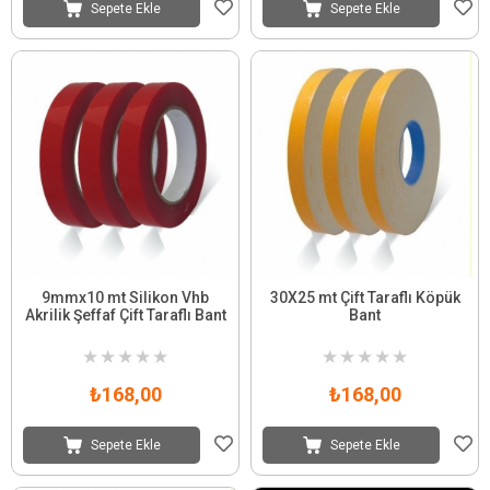
Sepete Ekle
Sepete Ekle
9mmx10 mt Silikon Vhb
30X25 mt Çift Taraflı Köpük
Akrilik Şeffaf Çift Taraflı Bant
Bant
★
★
★
★
★
★
★
★
★
★
₺168,00
₺168,00
Sepete Ekle
Sepete Ekle