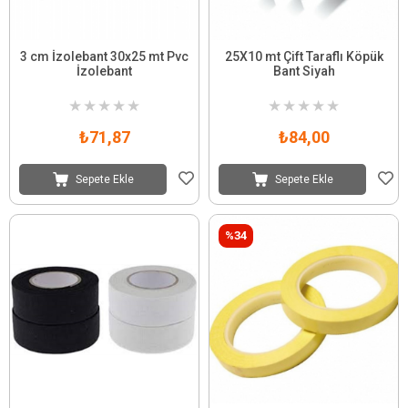
3 cm İzolebant 30x25 mt Pvc
25X10 mt Çift Taraflı Köpük
İzolebant
Bant Siyah
★
★
★
★
★
★
★
★
★
★
₺71,87
₺84,00
Sepete Ekle
Sepete Ekle
%34