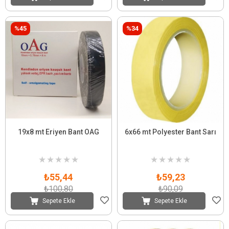
%45
%34
19x8 mt Eriyen Bant OAG
6x66 mt Polyester Bant Sarı
★
★
★
★
★
★
★
★
★
★
₺55,44
₺59,23
₺100,80
₺90,09
Sepete Ekle
Sepete Ekle