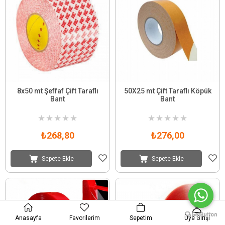
8x50 mt Şeffaf Çift Taraflı
50X25 mt Çift Taraflı Köpük
Bant
Bant
★
★
★
★
★
★
★
★
★
★
₺268,80
₺276,00
Sepete Ekle
Sepete Ekle
Anasayfa
Favorilerim
Sepetim
Üye Girişi