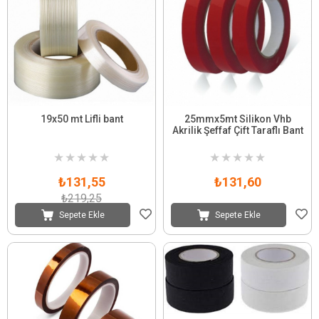
19x50 mt Lifli bant
25mmx5mt Silikon Vhb
Akrilik Şeffaf Çift Taraflı Bant
★
★
★
★
★
★
★
★
★
★
₺131,55
₺131,60
₺219,25
Sepete Ekle
Sepete Ekle