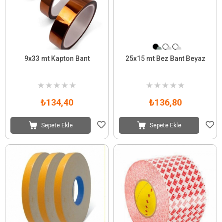
9x33 mt Kapton Bant
25x15 mt Bez Bant Beyaz
★
★
★
★
★
★
★
★
★
★
₺134,40
₺136,80
Sepete Ekle
Sepete Ekle