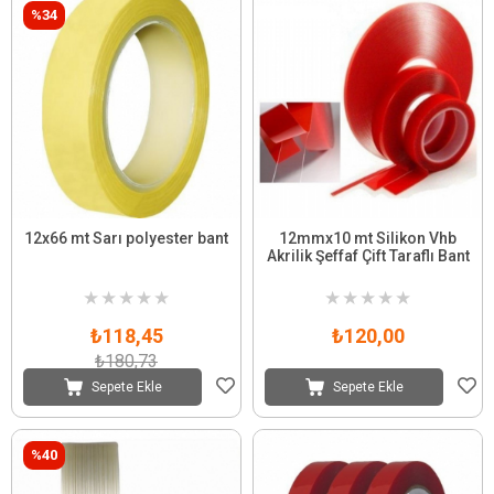
%34
12x66 mt Sarı polyester bant
12mmx10 mt Silikon Vhb
Akrilik Şeffaf Çift Taraflı Bant
★
★
★
★
★
★
★
★
★
★
₺118,45
₺120,00
₺180,73
Sepete Ekle
Sepete Ekle
%40