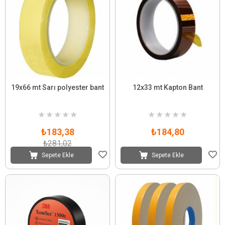
19x66 mt Sarı polyester bant
12x33 mt Kapton Bant
★
★
★
★
★
★
★
★
★
★
₺183,38
₺184,80
₺281,02
Sepete Ekle
Sepete Ekle