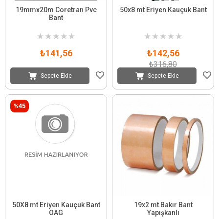
19mmx20m Coretran Pvc
50x8 mt Eriyen Kauçuk Bant
Bant
★
★
★
★
★
★
★
★
★
★
₺141,56
₺142,56
₺316,80
Sepete Ekle
Sepete Ekle
%45
50X8 mt Eriyen Kauçuk Bant
19x2 mt Bakır Bant
OAG
Yapışkanlı