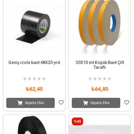
Geniş izole bant 48X20 yrd
30X10 mt Köpük Bant Çift
Taraflı
★
★
★
★
★
★
★
★
★
★
₺62,40
₺64,80
Sepete Ekle
Sepete Ekle
%45