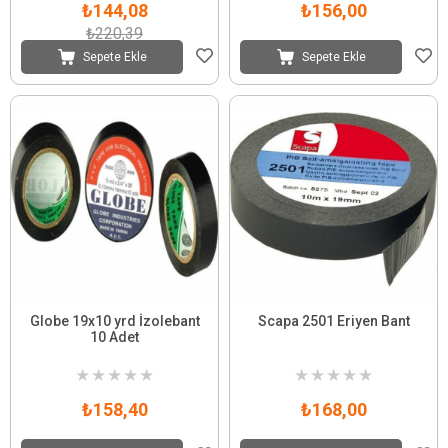
₺144,08
₺156,00
₺220,39
Sepete Ekle
Sepete Ekle
Globe 19x10 yrd İzolebant
Scapa 2501 Eriyen Bant
10 Adet
★
★
★
★
★
★
★
★
★
★
₺158,40
₺168,00