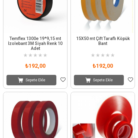
Temflex 1300e 19*9,15 mt
15X50 mt Çift Taraflı Köpük
İzolebant 3M Siyah Renk 10
Bant
Adet
★
★
★
★
★
★
★
★
★
★
₺192,00
₺192,00
Sepete Ekle
Sepete Ekle