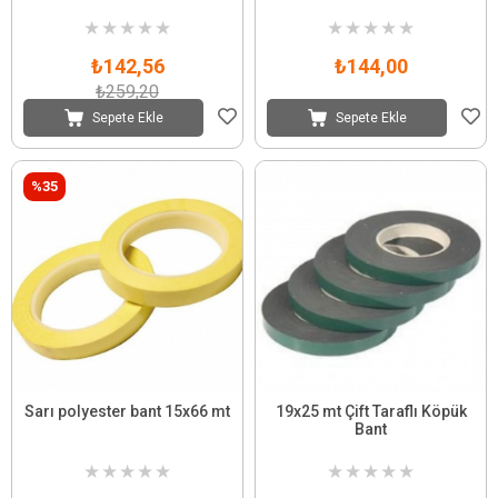
★
★
★
★
★
★
★
★
★
★
₺142,56
₺144,00
₺259,20
Sepete Ekle
Sepete Ekle
%35
Sarı polyester bant 15x66 mt
19x25 mt Çift Taraflı Köpük
Bant
★
★
★
★
★
★
★
★
★
★