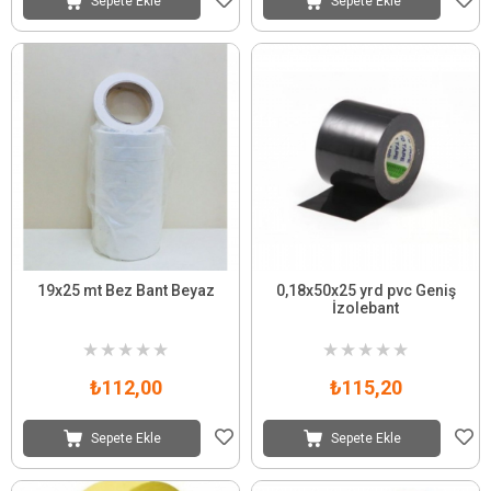
Sepete Ekle
Sepete Ekle
19x25 mt Bez Bant Beyaz
0,18x50x25 yrd pvc Geniş
İzolebant
★
★
★
★
★
★
★
★
★
★
₺112,00
₺115,20
Sepete Ekle
Sepete Ekle