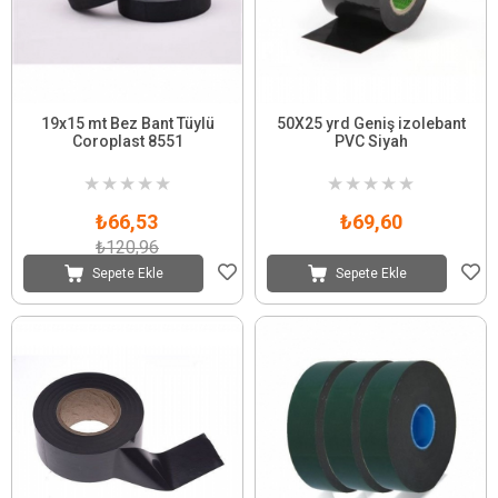
19x15 mt Bez Bant Tüylü
50X25 yrd Geniş izolebant
Coroplast 8551
PVC Siyah
★
★
★
★
★
★
★
★
★
★
₺66,53
₺69,60
₺120,96
Sepete Ekle
Sepete Ekle