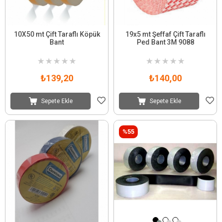
10X50 mt Çift Taraflı Köpük
19x5 mt Şeffaf Çift Taraflı
Bant
Ped Bant 3M 9088
★
★
★
★
★
★
★
★
★
★
₺139,20
₺140,00
Sepete Ekle
Sepete Ekle
%55