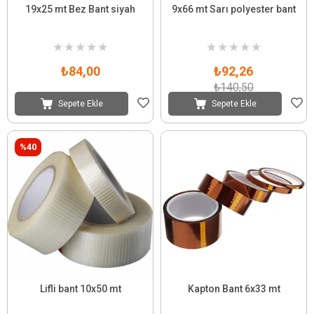
19x25 mt Bez Bant siyah
9x66 mt Sarı polyester bant
★
★
★
★
★
★
★
★
★
★
₺84,00
₺92,26
₺140,50
Sepete Ekle
Sepete Ekle
%40
Lifli bant 10x50 mt
Kapton Bant 6x33 mt