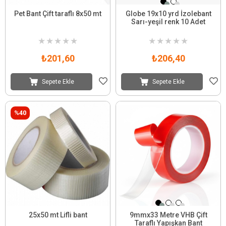
Pet Bant Çift taraflı 8x50 mt
Globe 19x10 yrd İzolebant
Sarı-yeşil renk 10 Adet
★
★
★
★
★
★
★
★
★
★
₺201,60
₺206,40
Sepete Ekle
Sepete Ekle
%40
25x50 mt Lifli bant
9mmx33 Metre VHB Çift
Taraflı Yapışkan Bant