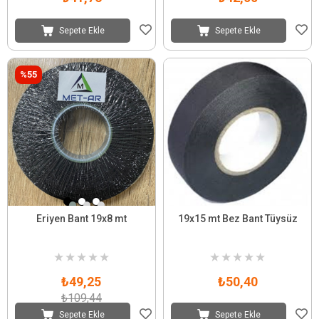
Sepete Ekle
Sepete Ekle
%55
Eriyen Bant 19x8 mt
19x15 mt Bez Bant Tüysüz
★
★
★
★
★
★
★
★
★
★
₺49,25
₺50,40
₺109,44
Sepete Ekle
Sepete Ekle