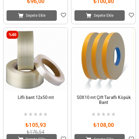
₺96,00
₺100,80
Sepete Ekle
Sepete Ekle
%40
Lifli bant 12x50 mt
50X10 mt Çift Taraflı Köpük
Bant
★
★
★
★
★
★
★
★
★
★
₺105,93
₺108,00
₺176,54