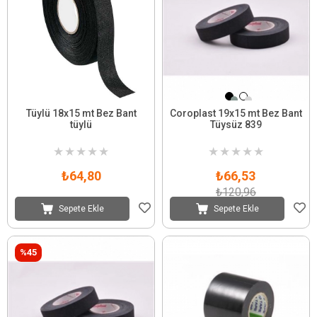
Tüylü 18x15 mt Bez Bant
Coroplast 19x15 mt Bez Bant
tüylü
Tüysüz 839
★
★
★
★
★
★
★
★
★
★
₺64,80
₺66,53
₺120,96
Sepete Ekle
Sepete Ekle
%45