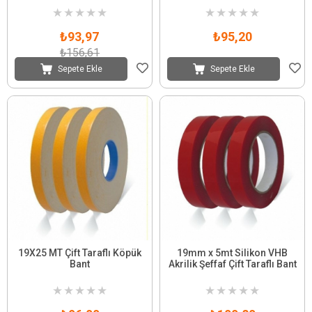
★
★
★
★
★
★
★
★
★
★
₺93,97
₺95,20
₺156,61
Sepete Ekle
Sepete Ekle
19X25 MT Çift Taraflı Köpük
19mm x 5mt Silikon VHB
Bant
Akrilik Şeffaf Çift Taraflı Bant
★
★
★
★
★
★
★
★
★
★