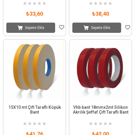
★
★
★
★
★
★
★
★
★
★
₺33,60
₺38,40
Sepete Ekle
Sepete Ekle
15X10 mt Çift Taraflı Köpük
Vhb bant 18mmx2mt Silikon
Bant
Akrilik Şeffaf Çift Taraflı Bant
★
★
★
★
★
★
★
★
★
★
₺41,76
₺42,00