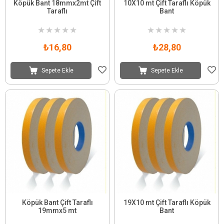
Köpük Bant 18mmx2mt Çift
10X10 mt Çift Taraflı Köpük
Taraflı
Bant
★
★
★
★
★
★
★
★
★
★
₺16,80
₺28,80
Sepete Ekle
Sepete Ekle
Köpük Bant Çift Taraflı
19X10 mt Çift Taraflı Köpük
19mmx5 mt
Bant