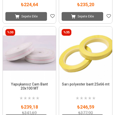
₺224,64
₺235,20
Sepete Ekle
Sepete Ekle
%30
%35
Yapışkansız Cam Bant
Sarı polyester bant 25x66 mt
20x100 MT
★
★
★
★
★
★
★
★
★
★
₺239,18
₺246,59
₺341,69
₺377,90