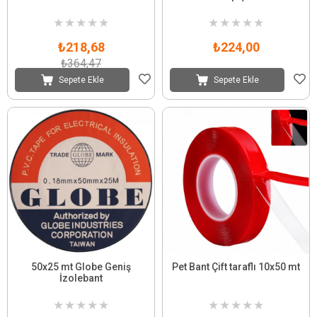
★
★
★
★
★
★
★
★
★
★
₺218,68
₺224,00
₺364,47
Sepete Ekle
Sepete Ekle
50x25 mt Globe Geniş
Pet Bant Çift taraflı 10x50 mt
İzolebant
★
★
★
★
★
★
★
★
★
★