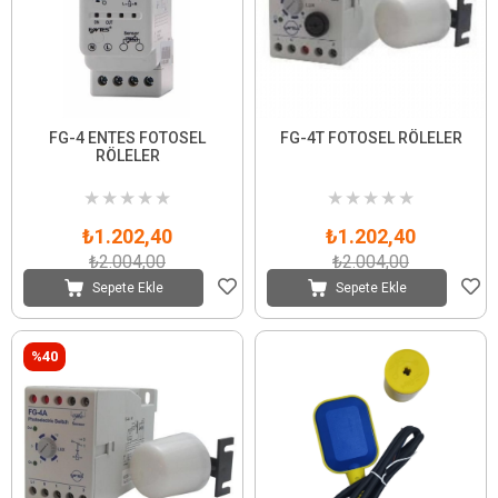
FG-4 ENTES FOTOSEL
FG-4T FOTOSEL RÖLELER
RÖLELER
★
★
★
★
★
★
★
★
★
★
₺1.202,40
₺1.202,40
₺2.004,00
₺2.004,00
Sepete Ekle
Sepete Ekle
%40