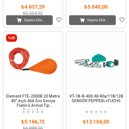
₺4.637,29
₺5.040,00
₺5.304,92
Sepete Ekle
Sepete Ekle
%25
Element FTE-2000B 20 Metre
VT-18-8-400-M/40a/118/128
40° Açılı Atık Sıvı Seviye
SENSÖR PEPPERL+FUCHS
Flatörü Armut Tip
Şamandıra
★
★
★
★
★
★
★
★
★
★
₺5.166,72
₺13.104,00
₺6.888,96