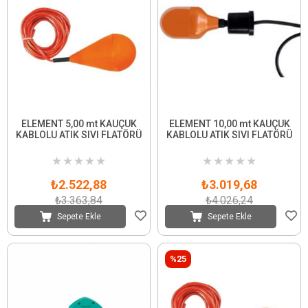
ELEMENT 5,00 mt KAUÇUK
ELEMENT 10,00 mt KAUÇUK
KABLOLU ATIK SIVI FLATÖRÜ
KABLOLU ATIK SIVI FLATÖRÜ
★
★
★
★
★
★
★
★
★
★
₺2.522,88
₺3.019,68
₺3.363,84
₺4.026,24
Sepete Ekle
Sepete Ekle
%25