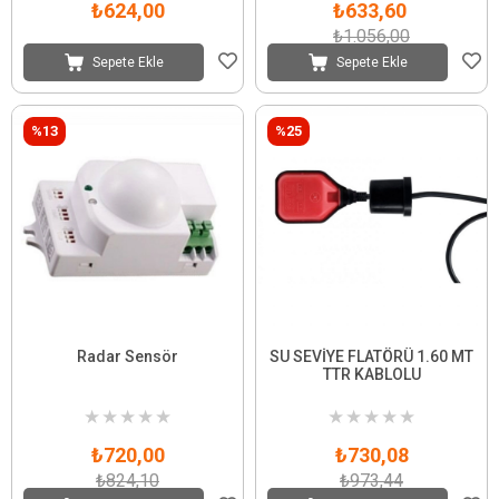
₺624,00
₺633,60
₺1.056,00
Sepete Ekle
Sepete Ekle
%13
%25
Radar Sensör
SU SEVİYE FLATÖRÜ 1.60 MT
TTR KABLOLU
★
★
★
★
★
★
★
★
★
★
₺720,00
₺730,08
₺824,10
₺973,44