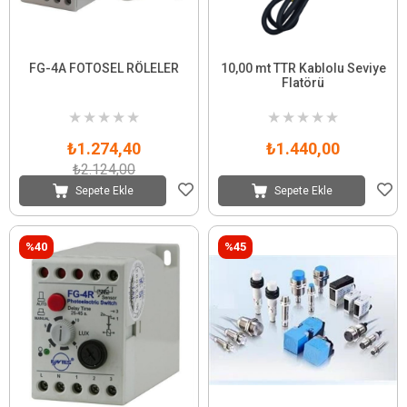
FG-4A FOTOSEL RÖLELER
10,00 mt TTR Kablolu Seviye
Flatörü
★
★
★
★
★
★
★
★
★
★
₺1.274,40
₺1.440,00
₺2.124,00
Sepete Ekle
Sepete Ekle
%40
%45