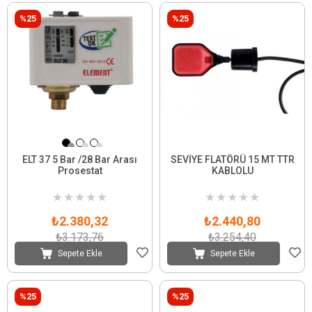
%25
%25
ELT 37 5 Bar /28 Bar Arası
SEVİYE FLATÖRÜ 15 MT TTR
Prosestat
KABLOLU
★
★
★
★
★
★
★
★
★
★
₺2.380,32
₺2.440,80
₺3.173,76
₺3.254,40
Sepete Ekle
Sepete Ekle
%25
%25