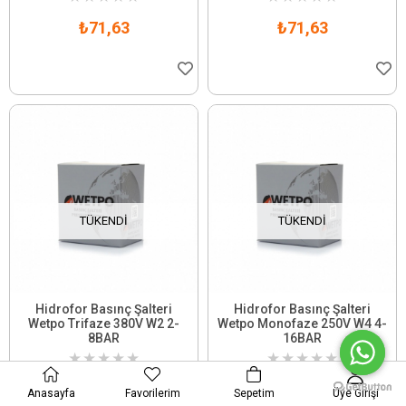
₺71,63
₺71,63
TÜKENDI
TÜKENDI
Hidrofor Basınç Şalteri
Hidrofor Basınç Şalteri
Wetpo Trifaze 380V W2 2-
Wetpo Monofaze 250V W4 4-
8BAR
16BAR
★
★
★
★
★
★
★
★
★
★
₺71,63
₺71,63
Anasayfa
Favorilerim
Sepetim
Üye Girişi