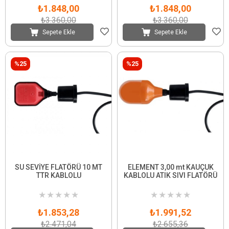
₺1.848,00
₺1.848,00
₺3.360,00
₺3.360,00
Sepete Ekle
Sepete Ekle
%25
%25
SU SEVİYE FLATÖRÜ 10 MT
ELEMENT 3,00 mt KAUÇUK
TTR KABLOLU
KABLOLU ATIK SIVI FLATÖRÜ
★
★
★
★
★
★
★
★
★
★
₺1.853,28
₺1.991,52
₺2.471,04
₺2.655,36