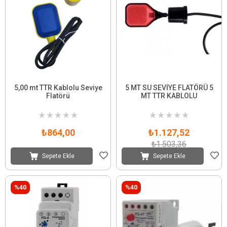
5,00 mt TTR Kablolu Seviye
5 MT SU SEVİYE FLATÖRÜ 5
Flatörü
MT TTR KABLOLU
★
★
★
★
★
★
★
★
★
★
₺864,00
₺1.127,52
₺1.503,36
Sepete Ekle
Sepete Ekle
%40
%40