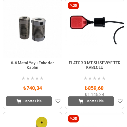
%25
6-6 Metal Yaylı Enkoder
FLATÖR 3 MT SU SEVİYE TTR
Kaplin
KABLOLU
★
★
★
★
★
★
★
★
★
★
₺740,34
₺859,68
₺1.146,24
Sepete Ekle
Sepete Ekle
%25