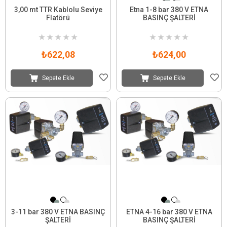
3,00 mt TTR Kablolu Seviye
Etna 1-8 bar 380 V ETNA
Flatörü
BASINÇ ŞALTERİ
★
★
★
★
★
★
★
★
★
★
₺622,08
₺624,00
Sepete Ekle
Sepete Ekle
3-11 bar 380 V ETNA BASINÇ
ETNA 4-16 bar 380 V ETNA
ŞALTERİ
BASINÇ ŞALTERİ