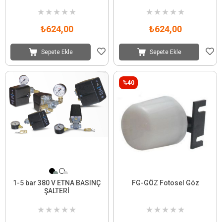
★
★
★
★
★
★
★
★
★
★
₺624,00
₺624,00
Sepete Ekle
Sepete Ekle
%40
1-5 bar 380 V ETNA BASINÇ
FG-GÖZ Fotosel Göz
ŞALTERİ
★
★
★
★
★
★
★
★
★
★