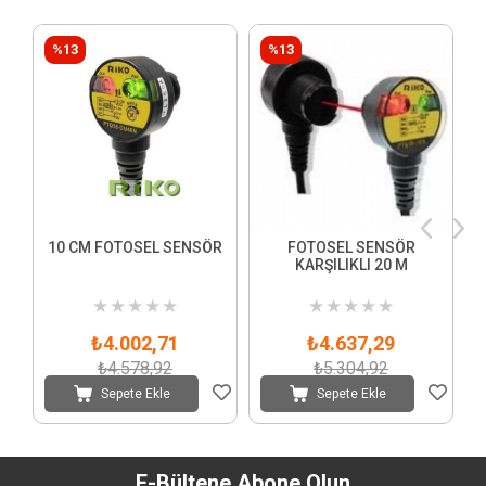
%13
%13
10 CM FOTOSEL SENSÖR
FOTOSEL SENSÖR
F
KARŞILIKLI 20 M
★
★
★
★
★
★
★
★
★
★
₺4.002,71
₺4.637,29
₺4.578,92
₺5.304,92
Sepete Ekle
Sepete Ekle
E-Bültene Abone Olun