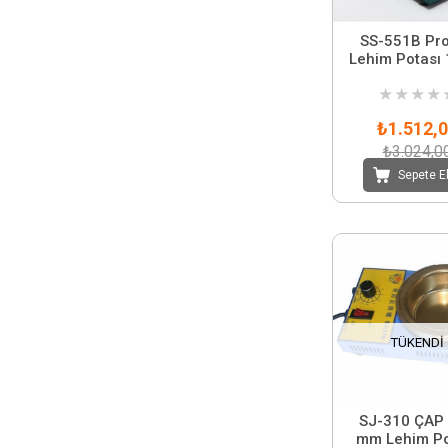
SS-551B Pro
Lehim Potası
★
★
★
★
₺1.512,
₺3.024,0
Sepete E
TÜKENDI
SJ-310 ÇAP
mm Lehim Po