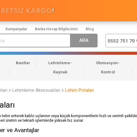
CRETSİZ KARGO
!
Kampanyalar
Banka Hesap Bilgilerimiz
Blog
0552 751 70 
Bantlar
Lehimleme-
Otomasyon-
Kaynak
Kontrol
ları
Lehimleme Aksesuarları
Lehim Potaları
aları
 telini eriterek kablo uçlarının veya küçük komponentlerin hızlı ve verimli şekild
seri üretim ve tekrarlı işlemlerde yüksek hız sunar.
ler ve Avantajlar