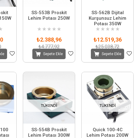
skit
SS-553B Proskit
SS-562B Dijital
 150W
Lehim Potası 250W
Kurşunsuz Lehim
Potası 350W
★
★
★
★
★
★
★
★
★
★
★
00
₺2.388,96
₺12.519,36
0
₺4.777,92
₺25.038,72
kle
Sepete Ekle
Sepete Ekle
TÜKENDI
TÜKENDI
 100
SS-554B Proskit
Quick 100-4C
tası
Lehim Potası 300W
Lehim Potası 200W