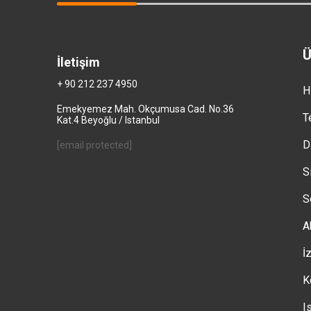
Ü
İletişim
+ 90 212 237 4950
H
Emekyemez Mah. Okçumusa Cad. No.36
T
Kat.4 Beyoğlu / Istanbul
D
[email protected]
S
S
A
İ
K
I