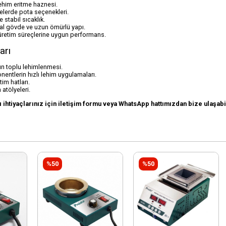
lehim eritme haznesi.
telerde pota seçenekleri.
e stabil sıcaklık.
al gövde ve uzun ömürlü yapı.
üretim süreçlerine uygun performans.
arı
ın toplu lehimlenmesi.
ntlerin hızlı lehim uygulamaları.
tim hatları.
atölyeleri.
 ihtiyaçlarınız için iletişim formu veya WhatsApp hattımızdan bize ulaşabil
%50
%50