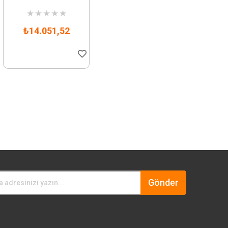
★
★
★
★
★
₺14.051,52
Gönder