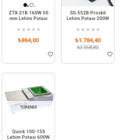
ZTX-21B 160W 50
SS-552B Proskit
mm Lehim Potası
Lehim Potası 200W
★
★
★
★
★
★
★
★
★
★
₺864,00
₺1.784,40
₺3.568,80
TÜKENDI
Quick 100-15S
Lehim Potası 600W