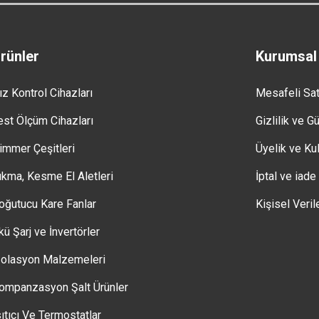
rünler
Kurumsal
ız Kontrol Cihazları
Mesafeli Sa
est Ölçüm Cihazları
Gizlilik ve G
immer Çeşitleri
Üyelik ve Kul
ıkma, Kesme El Aletleri
İptal ve iade
oğutucu Kare Fanlar
Kişisel Veril
kü Şarj ve İnvertörler
zolasyon Malzemeleri
ompanzasyon Şalt Ürünler
sıtıcı Ve Termostatlar