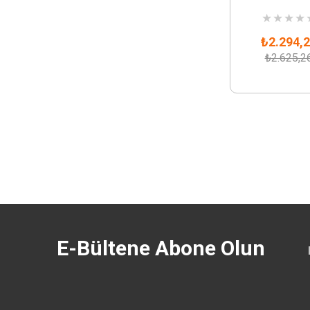
★
★
★
★
₺2.294,
₺2.625,2
E-Bültene Abone Olun