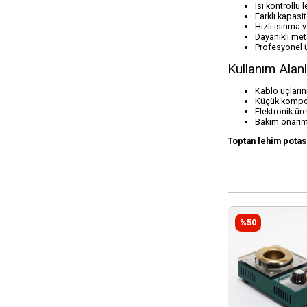
Isı kontrollü 
Farklı kapasi
Hızlı ısınma v
Dayanıklı met
Profesyonel 
Kullanım Alanl
Kablo uçların
Küçük kompone
Elektronik üre
Bakım onarım 
Toptan lehim potası
%50