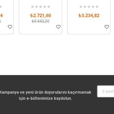
★
★
★
★
★
★
★
★
★
★
★
24
₺2.721,60
₺3.234,82
6
₺5.443,20
Kampanya ve yeni ürün duyurularını kaçırmamak
için e-bültenimize kaydolun.