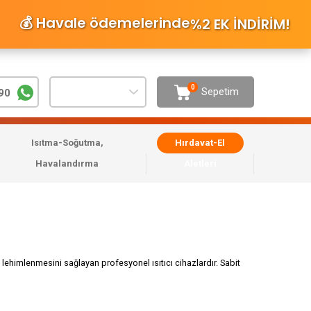
💰 Havale ödemelerinde
%2 EK İNDİRİM
!
0
Sepetim
90
Isıtma-Soğutma,
Hırdavat-El
Havalandırma
Aletleri
e lehimlenmesini sağlayan profesyonel ısıtıcı cihazlardır. Sabit