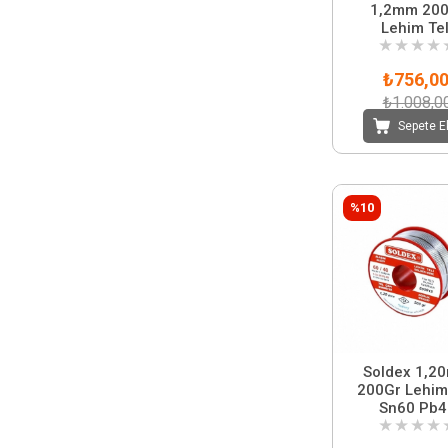
1,2mm 200
Lehim Tel
★
★
★
★
₺756,0
₺1.008,0
Sepete E
%10
Soldex 1,2
200Gr Lehim 
Sn60 Pb4
★
★
★
★