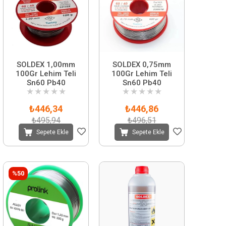
SOLDEX 1,00mm
SOLDEX 0,75mm
100Gr Lehim Teli
100Gr Lehim Teli
Sn60 Pb40
Sn60 Pb40
★
★
★
★
★
★
★
★
★
★
₺446,34
₺446,86
₺495,94
₺496,51
Sepete Ekle
Sepete Ekle
%50