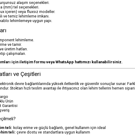
kurşunsuz alaşım seçenekleri.
da (mm) tel seçenekleri.
lux içeren) veya fluxsız modeller.
ı ve temiz lehimleme imkanı.
 kablo lehimlemeye uygun yapı.
arı
omponent lehimleme.
irme ve tamir.
ve üretim hatları.
tip çalışmaları.
lımları için iletişim formu veya WhatsApp hattımızı kullanabilirsiniz.
tları ve Çeşitleri
elektronik devre bağlantılarında yüksek iletkenlik ve güvenilir sonuçlar sunar. Fark
ndur. Stoktan hızlı teslim avantajı ile ihtiyacınız olan lehim tellerini hemen sipariş
Kargo
klu Ürün
 Garantisi
şveriş
eçilmeli?
im teli:
kolay erime ve güçlü bağlantı, genel kullanım için ideal
him teli:
çevre dostu ve standartlara uygun kullanım