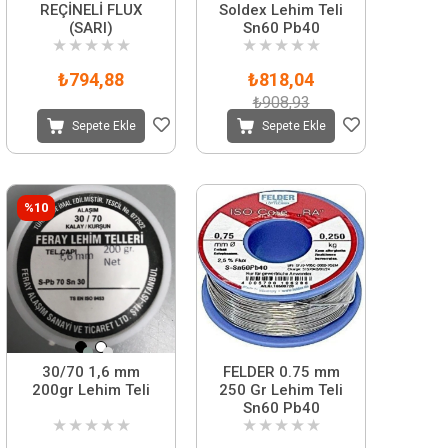
REÇİNELİ FLUX
Soldex Lehim Teli
(SARI)
Sn60 Pb40
★
★
★
★
★
★
★
★
★
★
₺794,88
₺818,04
₺908,93
Sepete Ekle
Sepete Ekle
%10
30/70 1,6 mm
FELDER 0.75 mm
200gr Lehim Teli
250 Gr Lehim Teli
Sn60 Pb40
★
★
★
★
★
★
★
★
★
★