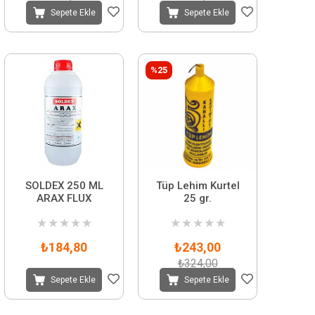
Sepete Ekle
Sepete Ekle
%25
SOLDEX 250 ML
Tüp Lehim Kurtel
ARAX FLUX
25 gr.
★
★
★
★
★
★
★
★
★
★
₺184,80
₺243,00
₺324,00
Sepete Ekle
Sepete Ekle