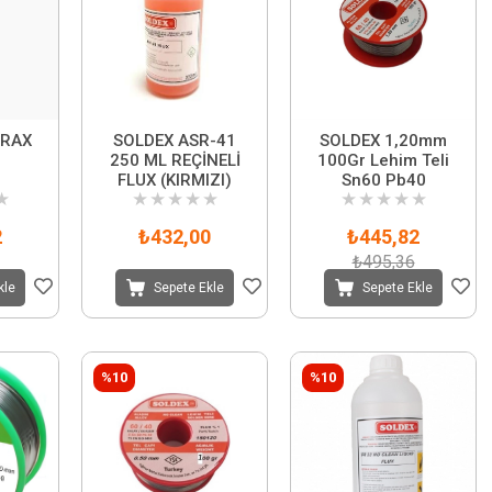
ARAX
SOLDEX ASR-41
SOLDEX 1,20mm
250 ML REÇİNELİ
100Gr Lehim Teli
FLUX (KIRMIZI)
Sn60 Pb40
★
★
★
★
★
★
★
★
★
★
★
2
₺432,00
₺445,82
₺495,36
kle
Sepete Ekle
Sepete Ekle
%10
%10