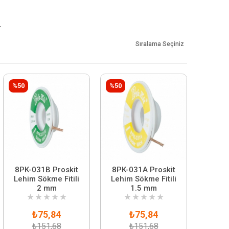
.
Sıralama Seçiniz
%50
%50
8PK-031B Proskit
8PK-031A Proskit
Lehim Sökme Fitili
Lehim Sökme Fitili
2 mm
1.5 mm
★
★
★
★
★
★
★
★
★
★
₺75,84
₺75,84
₺151,68
₺151,68