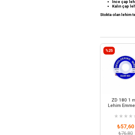
İnce çap leh
Kalın çap le
Stokta olan lehim t
%25
ZD 180 1 
Lehim Emme 
★
★
★
★
₺57,60
₺76,80