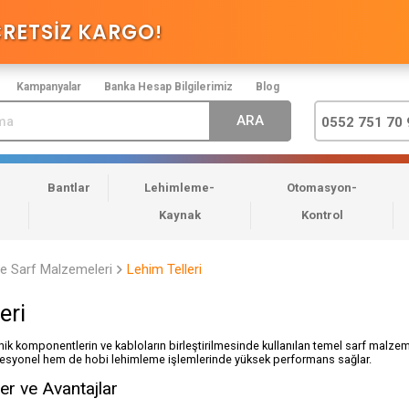
CRETSİZ KARGO
!
Kampanyalar
Banka Hesap Bilgilerimiz
Blog
0552 751 70 
Bantlar
Lehimleme-
Otomasyon-
Kaynak
Kontrol
e Sarf Malzemeleri
Lehim Telleri
eri
onik komponentlerin ve kabloların birleştirilmesinde kullanılan temel sarf malzemele
syonel hem de hobi lehimleme işlemlerinde yüksek performans sağlar.
ler ve Avantajlar