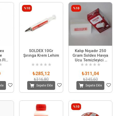
%10
%10
ex
SOLDEX 10Gr
Kalıp Nışadır 250
e
Şırınga Krem Lehim
Gram Soldex Havya
 Flux
Ucu Temizleyici -
★
★
★
★
★
★
★
★
★
★
★
Kalıp Nışadır
0
₺285,12
₺311,04
₺316,80
₺345,60
kle
Sepete Ekle
Sepete Ekle
%10