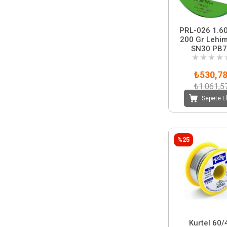
PRL-026 1.6
200 Gr Lehim
SN30 PB
★
★
★
★
₺530,7
₺1.061,5
Sepete E
%25
Kurtel 60/