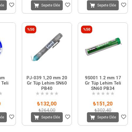
kle
Sepete Ekle
Sepete Ekle
%50
%50
mm
PJ-039 1,20 mm 20
9S001 1.2 mm 17
Teli
Gr Tüp Lehim SN60
Gr Tüp Lehim Teli
PB40
SN60 PB34
★
★
★
★
★
★
★
★
★
★
★
0
₺132,00
₺151,20
₺264,00
₺302,40
kle
Sepete Ekle
Sepete Ekle