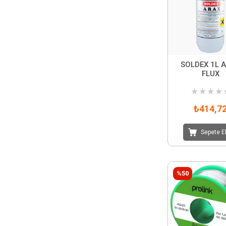
SOLDEX 1L 
FLUX
★
★
★
★
₺414,7
Sepete E
%50