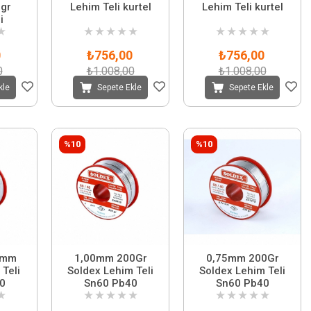
gr
Lehim Teli kurtel
Lehim Teli kurtel
i
★
★
★
★
★
★
★
★
★
★
★
0
₺756,00
₺756,00
0
₺1.008,00
₺1.008,00
kle
Sepete Ekle
Sepete Ekle
%10
%10
0mm
1,00mm 200Gr
0,75mm 200Gr
Teli
Soldex Lehim Teli
Soldex Lehim Teli
0
Sn60 Pb40
Sn60 Pb40
★
★
★
★
★
★
★
★
★
★
★