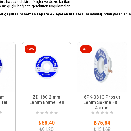
im:
hassas elektronik işler ve devre kartları
him:
güçlü bağlantı gerektiren uygulamalar
eli çeşitlerini hemen sepete ekleyerek hızlı teslim avantajından yararlanın
%25
%50
mm
ZD 180 2 mm
8PK-031C Proskit
Teli
Lehim Emme Teli
Lehim Sökme Fitili
2.5 mm
★
★
★
★
★
★
★
★
★
★
★
₺68,40
₺75,84
₺91,20
₺151,68