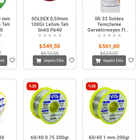
0 mm
SOLDEX 0,50mm
SR 33 Soldex
 Teli
100Gr Lehim Teli
Temizleme
70
Sn60 Pb40
Gerektirmeyen Flux
★
★
★
★
★
★
★
★
★
★
★
1 LT
8
₺549,50
₺561,60
7
₺610,56
₺624,00
kle
Sepete Ekle
Sepete Ekle
%25
%25
40
60/40 0.75 200gr
60/40 1 mm 200gr