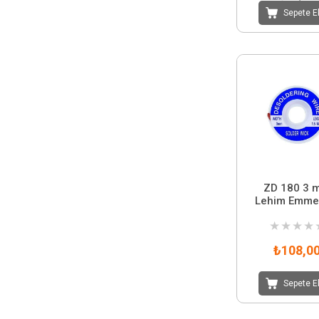
Sepete E
ZD 180 3 
Lehim Emme 
★
★
★
★
₺108,0
Sepete E