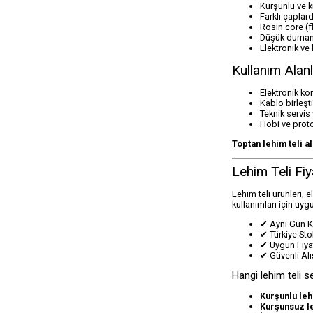
Kurşunlu ve 
Farklı çaplar
Rosin core (f
Düşük dumanl
Elektronik ve
Kullanım Alanl
Elektronik k
Kablo birleşt
Teknik servis 
Hobi ve proto
Toptan lehim teli a
Lehim Teli Fiya
Lehim teli ürünleri, 
kullanımları için uygu
✔ Aynı Gün 
✔ Türkiye Sto
✔ Uygun Fiyat
✔ Güvenli Alı
Hangi lehim teli s
Kurşunlu leh
Kurşunsuz le