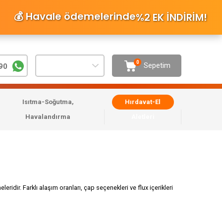
💰 Havale ödemelerinde
%2 EK İNDİRİM
!
0
Sepetim
90
Isıtma-Soğutma,
Hırdavat-El
Havalandırma
Aletleri
ridir. Farklı alaşım oranları, çap seçenekleri ve flux içerikleri