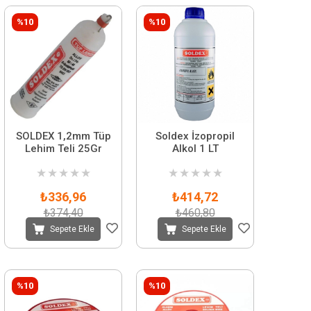
%10
%10
SOLDEX 1,2mm Tüp
Soldex İzopropil
Lehim Teli 25Gr
Alkol 1 LT
★
★
★
★
★
★
★
★
★
★
₺336,96
₺414,72
₺374,40
₺460,80
Sepete Ekle
Sepete Ekle
%10
%10