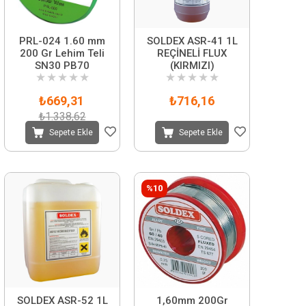
PRL-024 1.60 mm
SOLDEX ASR-41 1L
200 Gr Lehim Teli
REÇİNELİ FLUX
SN30 PB70
(KIRMIZI)
★
★
★
★
★
★
★
★
★
★
₺669,31
₺716,16
₺1.338,62
Sepete Ekle
Sepete Ekle
%10
SOLDEX ASR-52 1L
1,60mm 200Gr