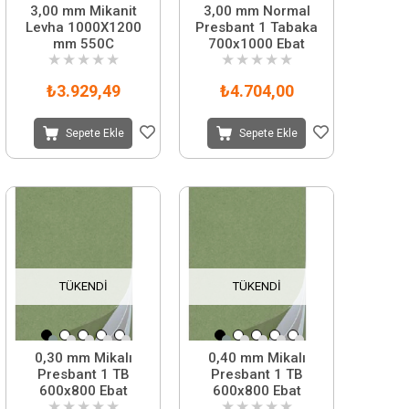
3,00 mm Mikanit
3,00 mm Normal
Levha 1000X1200
Presbant 1 Tabaka
mm 550C
700x1000 Ebat
★
★
★
★
★
★
★
★
★
★
₺3.929,49
₺4.704,00
Sepete Ekle
Sepete Ekle
TÜKENDI
TÜKENDI
0,30 mm Mikalı
0,40 mm Mikalı
Presbant 1 TB
Presbant 1 TB
600x800 Ebat
600x800 Ebat
★
★
★
★
★
★
★
★
★
★