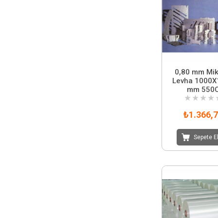
0,80 mm Mik
Levha 1000X
mm 550
★
★
★
★
₺1.366,
Sepete E