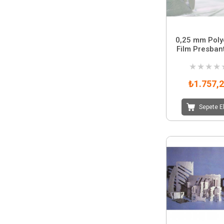
0,25 mm Poly
Film Presban
★
★
★
★
₺1.757,
Sepete E