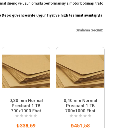
 termal direnç ve uzun ömürlü performansıyla motor bobinajı, trafo
 Depo güvencesiyle uygun fiyat ve hızlı teslimat avantajıyla
Sıralama Seçiniz
0,30 mm Normal
0,40 mm Normal
Presbant 1 TB
Presbant 1 TB
700x1000 Ebat
700x1000 Ebat
★
★
★
★
★
★
★
★
★
★
₺338,69
₺451,58