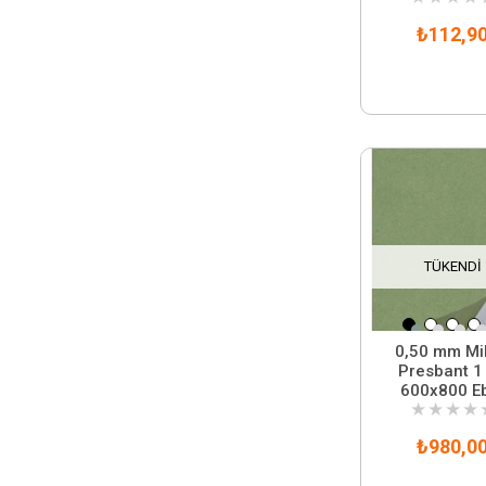
₺112,9
TÜKENDI
0,50 mm Mik
Presbant 1
600x800 E
★
★
★
★
₺980,0