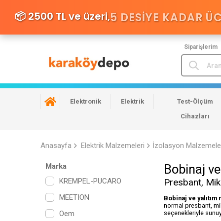
📦 2500 TL ve üzeri,
5 DESIYE KADAR Ü
Siparişlerim
Elektronik
Elektrik
Test-Ölçüm
Cihazları
Anasayfa
Elektrik Malzemeleri
İzolasyon Malzemele
Marka
Bobinaj ve
KREMPEL-PUCARO
Presbant, Mik
MEETION
Bobinaj ve yalıtım
normal presbant, mik
seçenekleriyle sunu
Oem