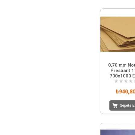
0,70 mm No
Presbant 1
700x1000 E
★
★
★
★
₺940,8
Sepete E