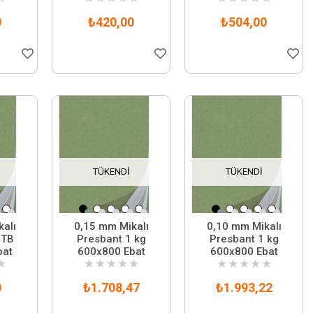
0
₺420,00
₺504,00
TÜKENDI
TÜKENDI
alı
0,15 mm Mikalı
0,10 mm Mikalı
 TB
Presbant 1 kg
Presbant 1 kg
bat
600x800 Ebat
600x800 Ebat
★
★
★
★
★
★
★
★
★
★
★
0
₺1.708,47
₺1.993,22