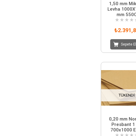
1,50 mm Mik
Levha 1000X
mm 550
★
★
★
★
₺2.391,
Sepete E
TÜKENDI
0,20 mm No
Presbant 1
700x1000 E
★
★
★
★