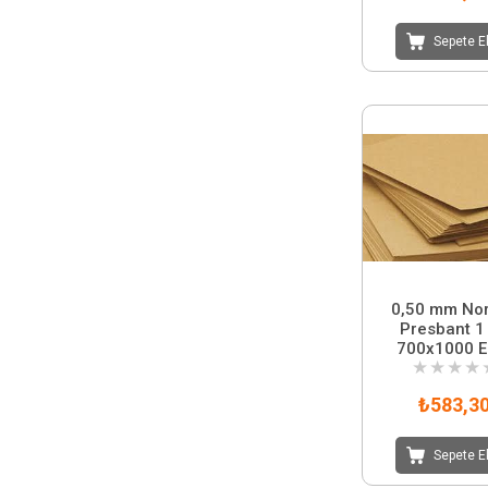
Sepete E
0,50 mm No
Presbant 1
700x1000 E
★
★
★
★
₺583,3
Sepete E