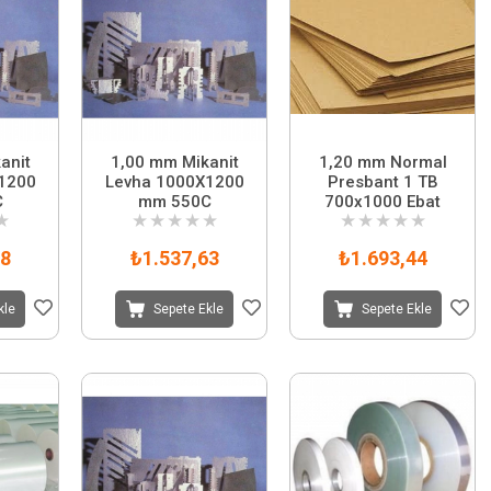
anit
1,00 mm Mikanit
1,20 mm Normal
1200
Levha 1000X1200
Presbant 1 TB
C
mm 550C
700x1000 Ebat
★
★
★
★
★
★
★
★
★
★
★
78
₺1.537,63
₺1.693,44
kle
Sepete Ekle
Sepete Ekle