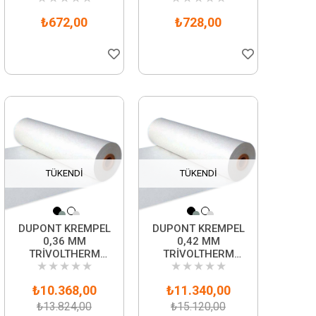
₺672,00
₺728,00
TÜKENDI
TÜKENDI
DUPONT KREMPEL
DUPONT KREMPEL
0,36 MM
0,42 MM
TRİVOLTHERM
TRİVOLTHERM
★
★
★
★
★
★
★
★
★
★
PRESBANT 5 KİLO
PRESBANT 5 KİLO
₺10.368,00
₺11.340,00
₺13.824,00
₺15.120,00