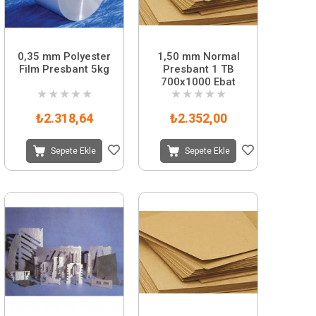
0,35 mm Polyester
1,50 mm Normal
Film Presbant 5kg
Presbant 1 TB
700x1000 Ebat
★
★
★
★
★
★
★
★
★
★
₺2.318,64
₺2.352,00
Sepete Ekle
Sepete Ekle