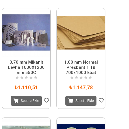
0,70 mm Mikanit
1,00 mm Normal
Levha 1000X1200
Presbant 1 TB
mm 550C
700x1000 Ebat
★
★
★
★
★
★
★
★
★
★
₺1.110,51
₺1.147,78
Sepete Ekle
Sepete Ekle