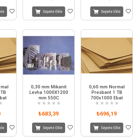
kle
Sepete Ekle
Sepete Ekle
rmal
0,30 mm Mikanit
0,60 mm Normal
 TB
Levha 1000X1200
Presbant 1 TB
bat
mm 550C
700x1000 Ebat
★
★
★
★
★
★
★
★
★
★
★
0
₺683,39
₺696,19
kle
Sepete Ekle
Sepete Ekle