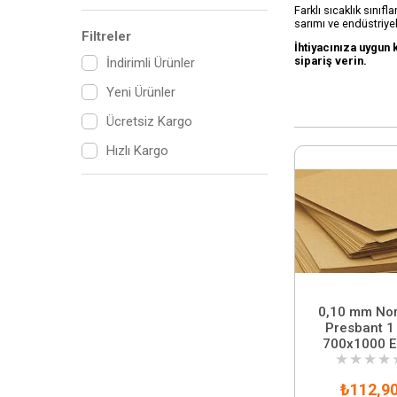
Farklı sıcaklık sını
sarımı ve endüstriye
Filtreler
İhtiyacınıza uygun 
sipariş verin.
İndirimli Ürünler
Yeni Ürünler
Ücretsiz Kargo
Hızlı Kargo
0,10 mm No
Presbant 1
700x1000 E
★
★
★
★
₺112,9