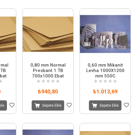
rmal
0,80 mm Normal
0,60 mm Mikanit
 TB
Presbant 1 TB
Levha 1000X1200
bat
700x1000 Ebat
mm 550C
★
★
★
★
★
★
★
★
★
★
★
0
₺940,80
₺1.013,69
kle
Sepete Ekle
Sepete Ekle