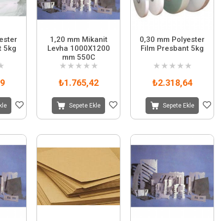
ester
1,20 mm Mikanit
0,30 mm Polyester
t 5kg
Levha 1000X1200
Film Presbant 5kg
mm 550C
★
★
★
★
★
★
★
★
★
★
★
29
₺1.765,42
₺2.318,64
kle
Sepete Ekle
Sepete Ekle