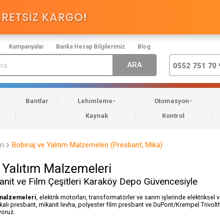
CRETSİZ KARGO
!
Kampanyalar
Banka Hesap Bilgilerimiz
Blog
0552 751 70 
Bantlar
Lehimleme-
Otomasyon-
Kaynak
Kontrol
ri
Bobinaj ve Yalıtım Malzemeleri (Presbant, Mika)
 Yalıtım Malzemeleri
anit ve Film Çeşitleri Karaköy Depo Güvencesiyle
 malzemeleri
, elektrik motorları, transformatörler ve sarım işlerinde elektriksel
alı presbant, mikanit levha, polyester film presbant ve DuPont/Krempel Trivolthe
yoruz.