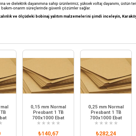
flarına ve dielektrik dayanımına sahip ürünlerimiz; yüksek voltaj dayanımı, üstün
l bakım-onarım süreçlerinde güvenli çözümler sağlar.
kalınlık ve ölçüdeki bobinaj yalıtım malzemelerini şimdi inceleyin, Karaköy
rmal
0,15 mm Normal
0,25 mm Normal
 TB
Presbant 1 TB
Presbant 1 TB
bat
700x1000 Ebat
700x1000 Ebat
★
★
★
★
★
★
★
★
★
★
★
0
₺140,67
₺282,24