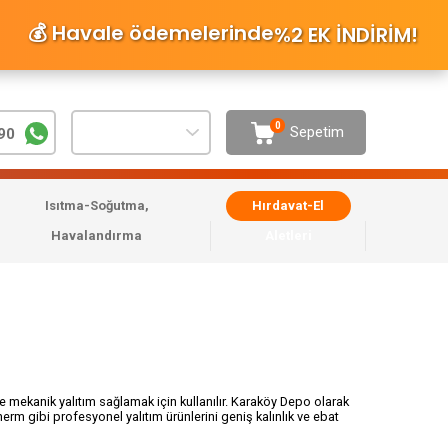
💰 Havale ödemelerinde
%2 EK İNDİRİM
!
0
Sepetim
90
Isıtma-Soğutma,
Hırdavat-El
Havalandırma
Aletleri
 ve mekanik yalıtım sağlamak için kullanılır. Karaköy Depo olarak
rm gibi profesyonel yalıtım ürünlerini geniş kalınlık ve ebat