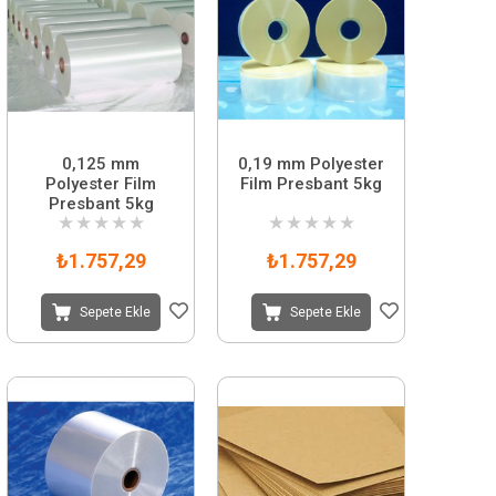
0,125 mm
0,19 mm Polyester
Polyester Film
Film Presbant 5kg
Presbant 5kg
★
★
★
★
★
★
★
★
★
★
₺1.757,29
₺1.757,29
Sepete Ekle
Sepete Ekle