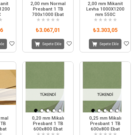
anit
2,00 mm Normal
2,00 mm Mikanit
1200
Presbant 1 TB
Levha 1000X1200
C
700x1000 Ebat
mm 550C
★
★
★
★
★
★
★
★
★
★
★
86
₺3.067,01
₺3.303,05
kle
Sepete Ekle
Sepete Ekle
TÜKENDI
TÜKENDI
rmal
0,20 mm Mikalı
0,25 mm Mikalı
 TB
Presbant 1 TB
Presbant 1 TB
bat
600x800 Ebat
600x800 Ebat
★
★
★
★
★
★
★
★
★
★
★