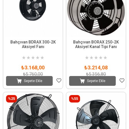
Bahçıvan BDRAX 300-2K
Bahçıvan BORAX 250-2K
Aksiyel Fanı
Aksiyel Kanal Tipi Fanı
★
★
★
★
★
★
★
★
★
★
₺3.168,00
₺3.214,08
₺5.760,00
₺5.356,80
Sepete Ekle
Sepete Ekle
%25
%55