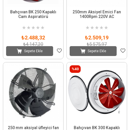
Bahçıvan BK 250 Kapaklı
250mm Aksiyel Emici Fan
Cam Aspiratörü
1400Rpm 220V AC
★
★
★
★
★
★
★
★
★
★
₺2.488,32
₺2.509,19
₺4.147,20
₺5.575,97
Sepete Ekle
Sepete Ekle
%40
250 mm aksiyal üfleyici fan
Bahçıvan BK 300 Kapaklı