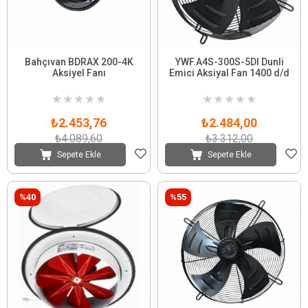
Bahçıvan BDRAX 200-4K
YWF.A4S-300S-5DI Dunli
Aksiyel Fanı
Emici Aksiyal Fan 1400 d/d
★
★
★
★
★
★
★
★
★
★
₺2.453,76
₺2.484,00
₺4.089,60
₺3.312,00
Sepete Ekle
Sepete Ekle
%40
%55