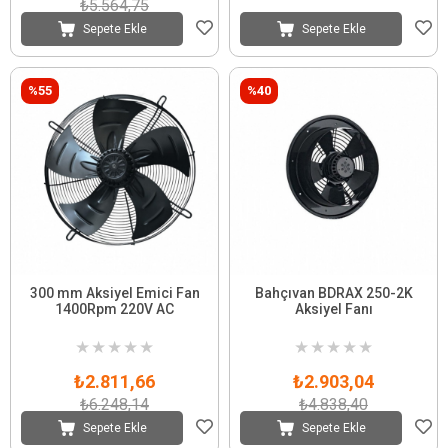
₺5.564,75
Sepete Ekle
Sepete Ekle
%55
%40
300 mm Aksiyel Emici Fan
Bahçıvan BDRAX 250-2K
1400Rpm 220V AC
Aksiyel Fanı
★
★
★
★
★
★
★
★
★
★
₺2.811,66
₺2.903,04
₺6.248,14
₺4.838,40
Sepete Ekle
Sepete Ekle