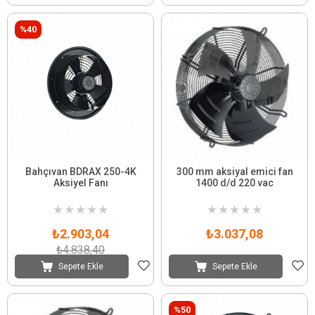
%40
Bahçıvan BDRAX 250-4K
300 mm aksiyal emici fan
Aksiyel Fanı
1400 d/d 220 vac
★
★
★
★
★
★
★
★
★
★
₺2.903,04
₺3.037,08
₺4.838,40
Sepete Ekle
Sepete Ekle
%50