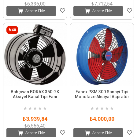
₺6.336,00
₺7.712,54
Sepete Ekle
Sepete Ekle
%40
Bahçıvan BORAX 350-2K
Fanex PSM 300 Sanayi Tipi
Aksiyel Kanal Tipi Fanı
Monofaze Aksiyal Aspratör
★
★
★
★
★
★
★
★
★
★
₺3.939,84
₺4.000,00
₺6.566,40
Sepete Ekle
Sepete Ekle