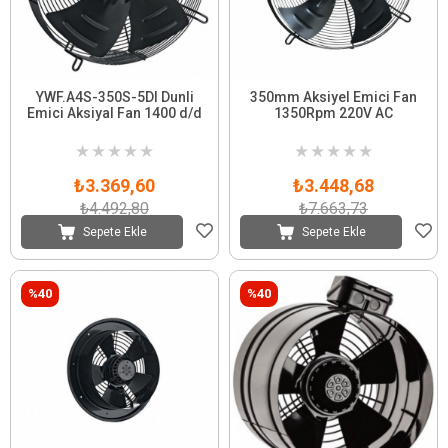
YWF.A4S-350S-5DI Dunli
350mm Aksiyel Emici Fan
Emici Aksiyal Fan 1400 d/d
1350Rpm 220V AC
★
★
★
★
★
★
★
★
★
★
₺3.369,60
₺3.448,68
₺4.492,80
₺7.663,73
Sepete Ekle
Sepete Ekle
%40
%40