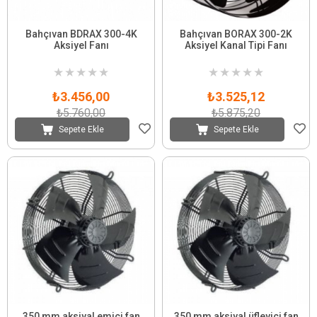
Bahçıvan BDRAX 300-4K
Bahçıvan BORAX 300-2K
Aksiyel Fanı
Aksiyel Kanal Tipi Fanı
★
★
★
★
★
★
★
★
★
★
₺3.456,00
₺3.525,12
₺5.760,00
₺5.875,20
Sepete Ekle
Sepete Ekle
350 mm aksiyal emici fan
350 mm aksiyal üfleyici fan