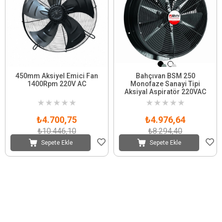
450mm Aksiyel Emici Fan
Bahçıvan BSM 250
1400Rpm 220V AC
Monofaze Sanayi Tipi
Aksiyal Aspiratör 220VAC
★
★
★
★
★
★
★
★
★
★
₺4.700,75
₺4.976,64
₺10.446,10
₺8.294,40
Sepete Ekle
Sepete Ekle