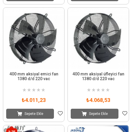
400 mm aksiyal emici fan
400 mm aksiyal üfleyici fan
1380 d/d 220 vac
1380 d/d 220 vac
★
★
★
★
★
★
★
★
★
★
₺4.011,23
₺4.068,53
Sepete Ekle
Sepete Ekle
%25