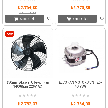
₺2.764,80
₺2.773,38
₺4.608,00
Sepete Ekle
Sepete Ekle
%50
250mm Aksiyel Üfleyici Fan
ELCO FAN MOTORU VNT 25-
1400Rpm 220V AC
40 95W
★
★
★
★
★
★
★
★
★
★
₺2.782,37
₺2.784,00