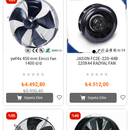
ywf4s 450 mm Emici fan
JASON FC2E-220-44B
1400 d/d
220X44 RADYAL FAN
★
★
★
★
★
★
★
★
★
★
₺4.492,80
₺4.512,00
₺5.990,40
Sepete Ekle
Sepete Ekle
%55
%40