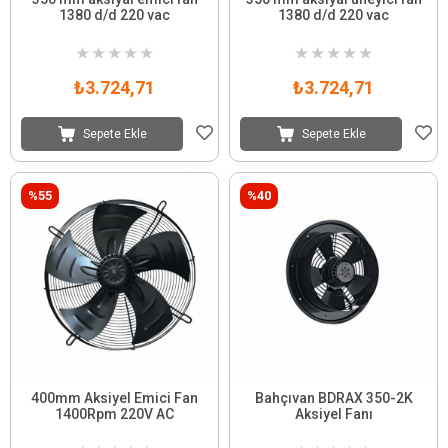
1380 d/d 220 vac
1380 d/d 220 vac
★
★
★
★
★
★
★
★
★
★
₺3.724,71
₺3.724,71
Sepete Ekle
Sepete Ekle
%55
%40
400mm Aksiyel Emici Fan
Bahçıvan BDRAX 350-2K
1400Rpm 220V AC
Aksiyel Fanı