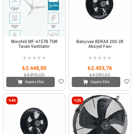
Minofell MF-6157B 75W
Bahçıvan BDRAX 200-2K
Tavan Vantilatör
Aksiyel Fanı
★
★
★
★
★
★
★
★
★
★
₺2.448,00
₺2.453,76
₺4.896,00
₺4.089,60
Sepete Ekle
Sepete Ekle
%40
%25