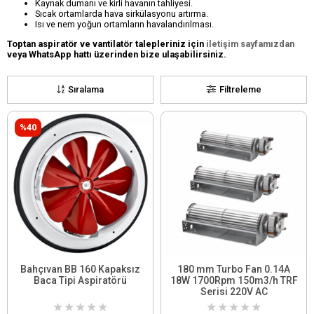
Kaynak dumanı ve kirli havanın tahliyesi.
Sıcak ortamlarda hava sirkülasyonu artırma.
Isı ve nem yoğun ortamların havalandırılması.
Toptan aspiratör ve vantilatör talepleriniz için
iletişim sayfamızdan
veya WhatsApp hattı üzerinden bize ulaşabilirsiniz.
Sıralama
Filtreleme
%40
Bahçıvan BB 160 Kapaksız
180 mm Turbo Fan 0.14A
Baca Tipi Aspiratörü
18W 1700Rpm 150m3/h TRF
Serisi 220V AC
★
★
★
★
★
★
★
★
★
★