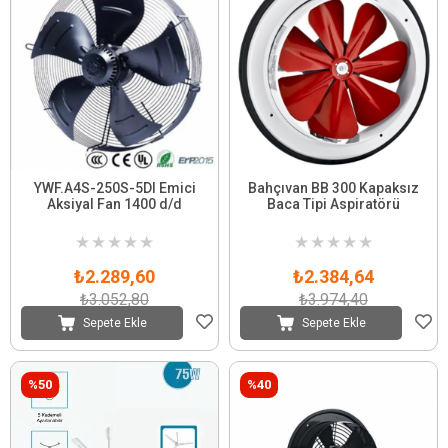
YWF.A4S-250S-5DI Emici
Bahçıvan BB 300 Kapaksız
Aksiyal Fan 1400 d/d
Baca Tipi Aspiratörü
★
★
★
★
★
★
★
★
★
★
₺2.289,60
₺2.384,64
₺3.052,80
₺3.974,40
Sepete Ekle
Sepete Ekle
%50
%40