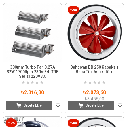
%40
300mm Turbo Fan 0.27A
Bahçıvan BB 250 Kapaksız
32W 1700Rpm 230m3/h TRF
Baca Tipi Aspiratörü
Serisi 220V AC
★
★
★
★
★
★
★
★
★
★
₺2.016,00
₺2.073,60
₺3.456,00
Sepete Ekle
Sepete Ekle
%25
%40