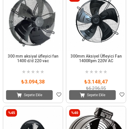
300 mm aksiyal üfleyici fan
300mm Aksiyel Üfleyici Fan
1400 d/d 220 vac
1400Rpm 220V AC
★
★
★
★
★
★
★
★
★
★
₺3.094,38
₺3.148,47
₺6.296,95
Sepete Ekle
Sepete Ekle
%45
%40