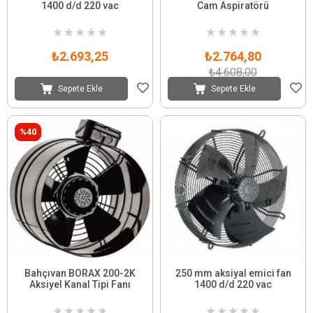
1400 d/d 220 vac
Cam Aspiratörü
★
★
★
★
★
★
★
★
★
★
₺2.693,25
₺2.764,80
₺4.608,00
Sepete Ekle
Sepete Ekle
%40
Bahçıvan BORAX 200-2K
250 mm aksiyal emici fan
Aksiyel Kanal Tipi Fanı
1400 d/d 220 vac
★
★
★
★
★
★
★
★
★
★