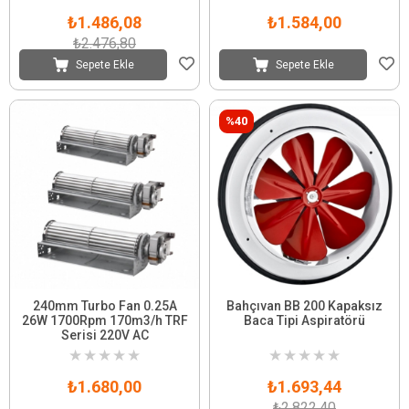
₺1.486,08
₺1.584,00
₺2.476,80
Sepete Ekle
Sepete Ekle
%40
240mm Turbo Fan 0.25A
Bahçıvan BB 200 Kapaksız
26W 1700Rpm 170m3/h TRF
Baca Tipi Aspiratörü
Serisi 220V AC
★
★
★
★
★
★
★
★
★
★
₺1.680,00
₺1.693,44
₺2.822,40