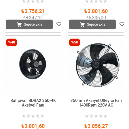
★
★
★
★
★
★
★
★
★
★
₺3.756,21
₺3.801,60
₺8.347,12
₺6.336,00
Sepete Ekle
Sepete Ekle
%40
%50
Bahçıvan BDRAX 350-4K
350mm Aksiyel Üfleyici Fan
Aksiyel Fanı
1400Rpm 220V AC
★
★
★
★
★
★
★
★
★
★
₺3.801,60
₺3.856,27