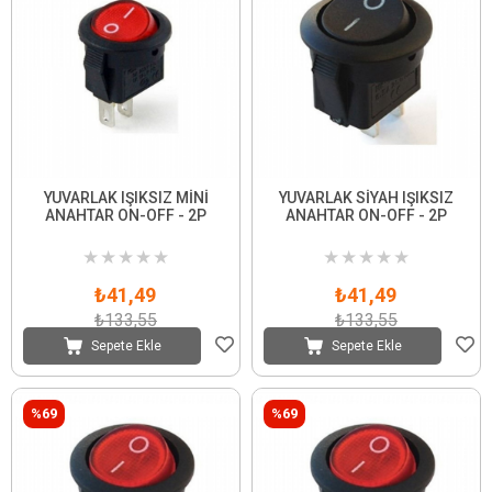
YUVARLAK IŞIKSIZ MİNİ
YUVARLAK SİYAH IŞIKSIZ
ANAHTAR ON-OFF - 2P
ANAHTAR ON-OFF - 2P
★
★
★
★
★
★
★
★
★
★
₺41,49
₺41,49
₺133,55
₺133,55
Sepete Ekle
Sepete Ekle
%69
%69