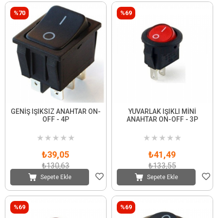
%70
%69
GENİŞ IŞIKSIZ ANAHTAR ON-
YUVARLAK IŞIKLI MİNİ
OFF - 4P
ANAHTAR ON-OFF - 3P
★
★
★
★
★
★
★
★
★
★
₺39,05
₺41,49
₺130,63
₺133,55
Sepete Ekle
Sepete Ekle
%69
%69