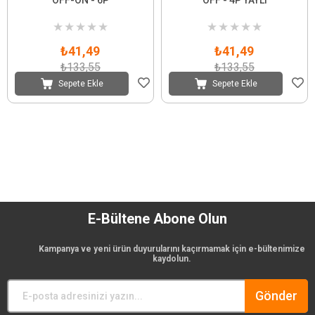
★
★
★
★
★
★
★
★
★
★
₺41,49
₺41,49
₺133,55
₺133,55
Sepete Ekle
Sepete Ekle
E-Bültene Abone Olun
Kampanya ve yeni ürün duyurularını kaçırmamak için e-bültenimize
kaydolun.
Gönder