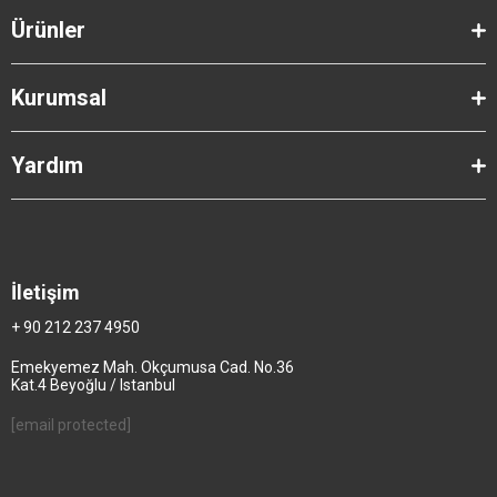
Ürünler
Kurumsal
Yardım
İletişim
+ 90 212 237 4950
Emekyemez Mah. Okçumusa Cad. No.36
Kat.4 Beyoğlu / Istanbul
[email protected]