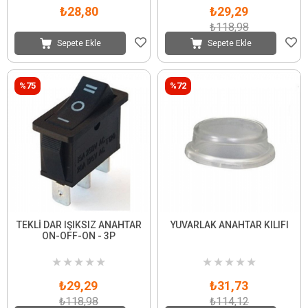
₺28,80
₺29,29
₺118,98
Sepete Ekle
Sepete Ekle
%75
%72
TEKLİ DAR IŞIKSIZ ANAHTAR
YUVARLAK ANAHTAR KILIFI
ON-OFF-ON - 3P
★
★
★
★
★
★
★
★
★
★
₺29,29
₺31,73
₺118,98
₺114,12