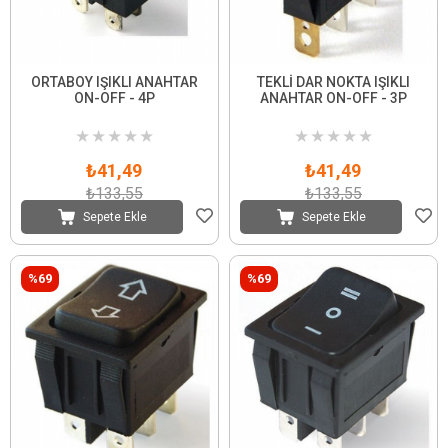
ORTABOY IŞIKLI ANAHTAR
TEKLİ DAR NOKTA IŞIKLI
ON-OFF - 4P
ANAHTAR ON-OFF - 3P
★
★
★
★
★
★
★
★
★
★
₺41,49
₺41,49
₺133,55
₺133,55
Sepete Ekle
Sepete Ekle
%69
%69