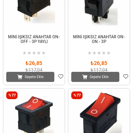
MİNİ IŞIKSIZ ANAHTAR ON-
MİNİ IŞIKSIZ ANAHTAR ON-
OFF - 3P YAYLI
ON - 3P
★
★
★
★
★
★
★
★
★
★
₺26,85
₺26,85
₺117,04
₺117,04
Sepete Ekle
Sepete Ekle
%77
%77