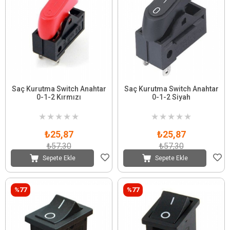
Saç Kurutma Switch Anahtar
Saç Kurutma Switch Anahtar
0-1-2 Kırmızı
0-1-2 Siyah
★
★
★
★
★
★
★
★
★
★
₺25,87
₺25,87
₺57,30
₺57,30
Sepete Ekle
Sepete Ekle
%77
%77