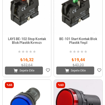
LAY5 BE-102 Stop Kontak
BE-101 Start Kontak Blok
Blok Plastik Kırmızı
Plastik Yeşil
★
★
★
★
★
★
★
★
★
★
₺16,32
₺19,44
₺32,64
₺43,20
Sepete Ekle
Sepete Ekle
%65
%63