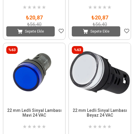
★
★
★
★
★
★
★
★
★
★
₺20,87
₺20,87
₺56,40
₺56,40
Sepete Ekle
Sepete Ekle
%63
%63
22 mm Ledli Sinyal Lambası
22 mm Ledli Sinyal Lambası
Mavi 24 VAC
Beyaz 24 VAC
★
★
★
★
★
★
★
★
★
★