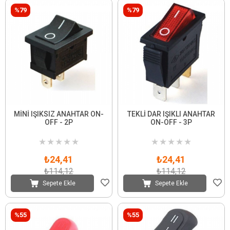
%79
%79
MİNİ IŞIKSIZ ANAHTAR ON-
TEKLİ DAR IŞIKLI ANAHTAR
OFF - 2P
ON-OFF - 3P
★
★
★
★
★
★
★
★
★
★
₺24,41
₺24,41
₺114,12
₺114,12
Sepete Ekle
Sepete Ekle
%55
%55