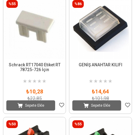
%55
%86
Schrack RT17040 Etiket RT
GENİŞ ANAHTAR KILIFI
78725-726 İçin
★
★
★
★
★
★
★
★
★
★
₺10,28
₺14,64
₺22,85
₺101,98
Sepete Ekle
Sepete Ekle
%50
%55