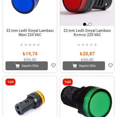
22 mm Ledli Sinyal Lambası
22 mm Ledli Sinyal Lambası
Mavi 220 VAC
Kırmızı 220 VAC
★
★
★
★
★
★
★
★
★
★
₺19,74
₺20,87
₺56,40
₺56,40
Sepete Ekle
Sepete Ekle
%63
%63