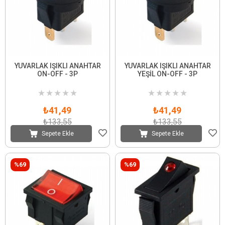
YUVARLAK IŞIKLI ANAHTAR
YUVARLAK IŞIKLI ANAHTAR
ON-OFF - 3P
YEŞİL ON-OFF - 3P
★
★
★
★
★
★
★
★
★
★
₺41,49
₺41,49
₺133,55
₺133,55
Sepete Ekle
Sepete Ekle
%69
%69