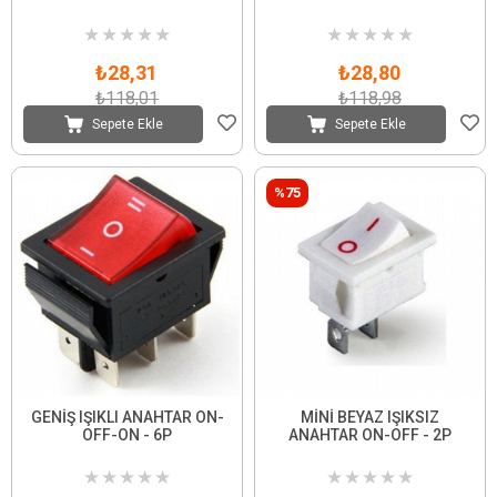
★
★
★
★
★
★
★
★
★
★
₺28,31
₺28,80
₺118,01
₺118,98
Sepete Ekle
Sepete Ekle
%75
GENİŞ IŞIKLI ANAHTAR ON-
MİNİ BEYAZ IŞIKSIZ
OFF-ON - 6P
ANAHTAR ON-OFF - 2P
★
★
★
★
★
★
★
★
★
★