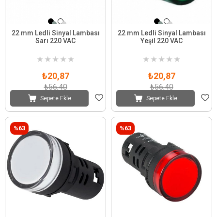
22 mm Ledli Sinyal Lambası
22 mm Ledli Sinyal Lambası
Sarı 220 VAC
Yeşil 220 VAC
★
★
★
★
★
★
★
★
★
★
₺20,87
₺20,87
₺56,40
₺56,40
Sepete Ekle
Sepete Ekle
%63
%63