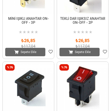
MİNİ IŞIKLI ANAHTAR ON-
TEKLİ DAR IŞIKSIZ ANAHTAR
OFF - 3P
ON-OFF - 2P
★
★
★
★
★
★
★
★
★
★
₺26,85
₺26,85
₺117,04
₺117,04
Sepete Ekle
Sepete Ekle
%76
%76