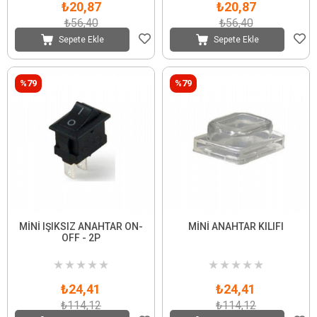
₺20,87
₺20,87
₺56,40
₺56,40
Sepete Ekle
Sepete Ekle
%79
%79
MİNİ IŞIKSIZ ANAHTAR ON-
MİNİ ANAHTAR KILIFI
OFF - 2P
★
★
★
★
★
★
★
★
★
★
₺24,41
₺24,41
₺114,12
₺114,12