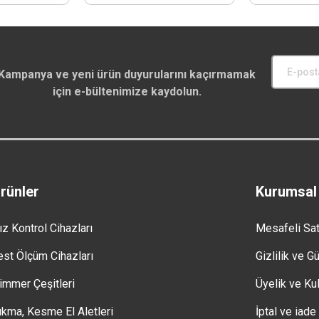
Kampanya ve yeni ürün duyurularını kaçırmamak
için e-bültenimize kaydolun.
rünler
Kurumsal
ız Kontrol Cihazları
Mesafeli Sa
est Ölçüm Cihazları
Gizlilik ve G
immer Çeşitleri
Üyelik ve Kul
ıkma, Kesme El Aletleri
İptal ve iade