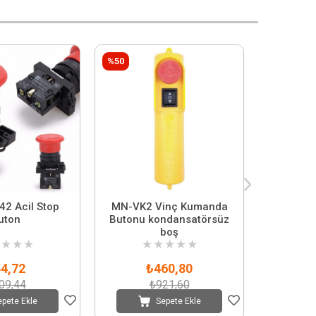
%50
42 Acil Stop
MN-VK2 Vinç Kumanda
Acil Sto
uton
Butonu kondansatörsüz
boş
★
★
★
★
★
★
★
★
★
4,72
₺460,80
09,44
₺921,60
epete Ekle
Sepete Ekle