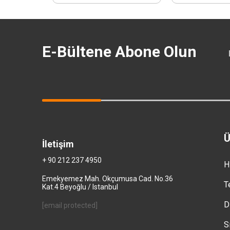
E-Bültene Abone Olun
Ü
İletişim
+ 90 212 237 4950
H
Emekyemez Mah. Okçumusa Cad. No.36
T
Kat.4 Beyoğlu / Istanbul
D
[email protected]
S