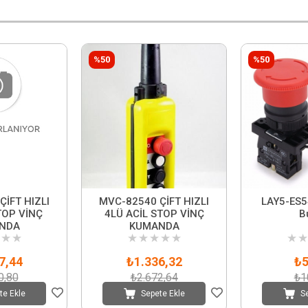
%50
%50
İFT HIZLI
MVC-82540 ÇİFT HIZLI
LAY5-ES5
TOP VİNÇ
4LÜ ACİL STOP VİNÇ
B
NDA
KUMANDA
★
★
★
★
★
★
★
★
★
7,44
₺1.336,32
₺5
0,80
₺2.672,64
₺1
te Ekle
Sepete Ekle
S