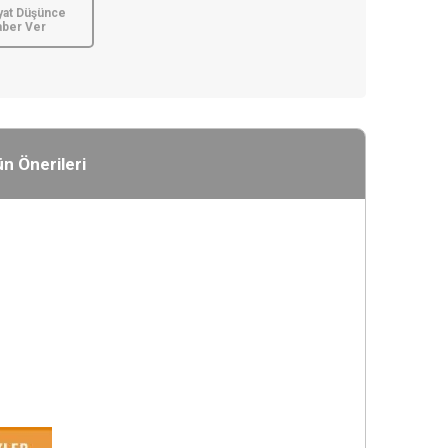
yat Düşünce
aber Ver
n Önerileri