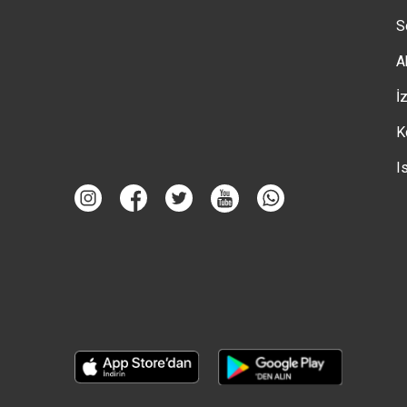
S
A
İ
K
I