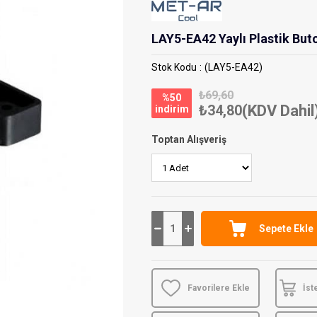
LAY5-EA42 Yaylı Plastik Bu
Stok Kodu
(LAY5-EA42)
₺69,60
%
50
₺34,80
(KDV Dahil
i̇ndirim
Toptan Alışveriş
Favorilere Ekle
İst