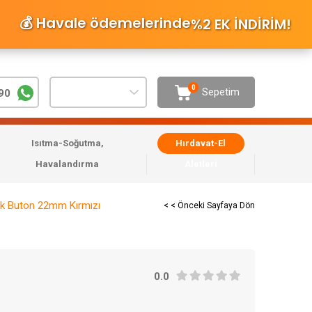
💰 Havale ödemelerinde
%2 EK İNDİRİM
!
0
Sepetim
90
Isıtma-Soğutma,
Hırdavat-El
Havalandırma
Aletleri
ik Buton 22mm Kırmızı
< < Önceki Sayfaya Dön
0.0