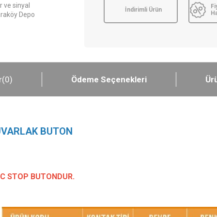
 ve sinyal
Fi
İndirimli Ürün
H
Karaköy Depo
r
(0)
Ödeme Seçenekleri
Ürü
YUVARLAK BUTON
NC STOP BUTONDUR.