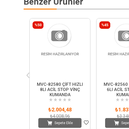
Benzer Ürünler
%50
%45
MVC-82580 ÇİFT HIZLI
MVC-82560 Ç
8LI ACİL STOP VİNÇ
6LI ACİL S
KUMANDA
KUMA
★
★
★
★
★
★
★
★
₺2.004,48
₺1.83
₺4.008,96
₺3.34
Sepete Ekle
Sepe