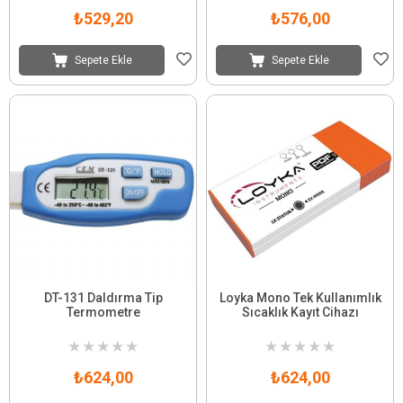
₺529,20
₺576,00
Sepete Ekle
Sepete Ekle
DT-131 Daldırma Tip
Loyka Mono Tek Kullanımlık
Termometre
Sıcaklık Kayıt Cihazı
★
★
★
★
★
★
★
★
★
★
₺624,00
₺624,00