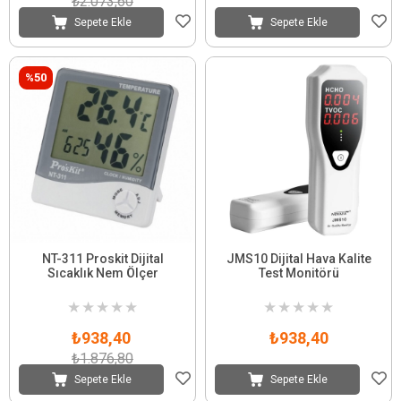
₺2.073,60
Sepete Ekle
Sepete Ekle
%50
NT-311 Proskit Dijital
JMS10 Dijital Hava Kalite
Sıcaklık Nem Ölçer
Test Monitörü
★
★
★
★
★
★
★
★
★
★
₺938,40
₺938,40
₺1.876,80
Sepete Ekle
Sepete Ekle