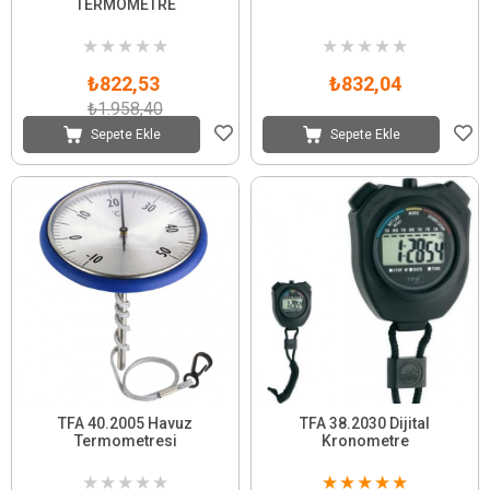
TERMOMETRE
★
★
★
★
★
★
★
★
★
★
₺822,53
₺832,04
₺1.958,40
Sepete Ekle
Sepete Ekle
TFA 40.2005 Havuz
TFA 38.2030 Dijital
Termometresi
Kronometre
★
★
★
★
★
★
★
★
★
★