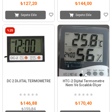
₺127,20
₺144,00
Sepete Ekle
Sepete Ekle
%25
DC 2 DİJİTAL TERMOMETRE
HTC-2 Dijital Termometre
Nem Ve Sıcaklık Ölçer
★
★
★
★
★
★
★
★
★
★
₺146,88
₺170,40
₺195,84