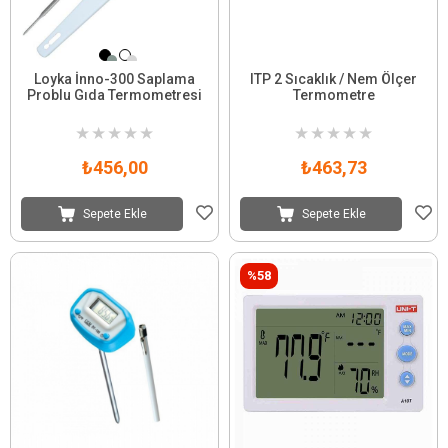
Loyka İnno-300 Saplama
ITP 2 Sıcaklık / Nem Ölçer
Problu Gıda Termometresi
Termometre
★
★
★
★
★
★
★
★
★
★
₺456,00
₺463,73
Sepete Ekle
Sepete Ekle
%58