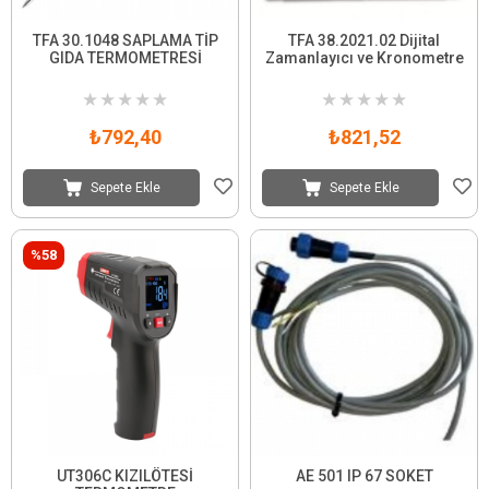
TFA 30.1048 SAPLAMA TİP
TFA 38.2021.02 Dijital
GIDA TERMOMETRESİ
Zamanlayıcı ve Kronometre
★
★
★
★
★
★
★
★
★
★
₺792,40
₺821,52
Sepete Ekle
Sepete Ekle
%58
UT306C KIZILÖTESİ
AE 501 IP 67 SOKET