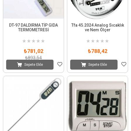
DT-97 DALDIRMA TİP GIDA
Tfa 45.2024 Analog Sıcaklık
TERMOMETRESİ
ve Nem Ölçer
★
★
★
★
★
★
★
★
★
★
₺781,02
₺788,42
₺893,54
Sepete Ekle
Sepete Ekle