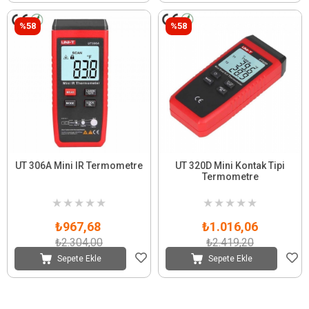
%58
%58
UT 306A Mini IR Termometre
UT 320D Mini Kontak Tipi
Termometre
★
★
★
★
★
★
★
★
★
★
₺967,68
₺1.016,06
₺2.304,00
₺2.419,20
Sepete Ekle
Sepete Ekle