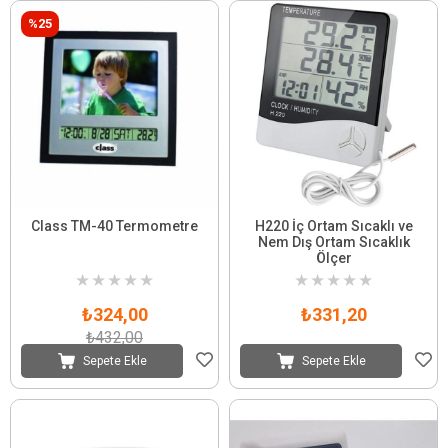
%25
Class TM-40 Termometre
H220 İç Ortam Sıcaklı ve
Nem Dış Ortam Sıcaklık
Ölçer
★
★
★
★
★
★
★
★
★
★
₺324,00
₺331,20
₺432,00
Sepete Ekle
Sepete Ekle