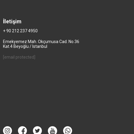
İletişim
+ 90 212 237 4950
Emekyemez Mah. Okçumusa Cad. No.36
Kat.4 Beyoğlu / Istanbul
[email protected]