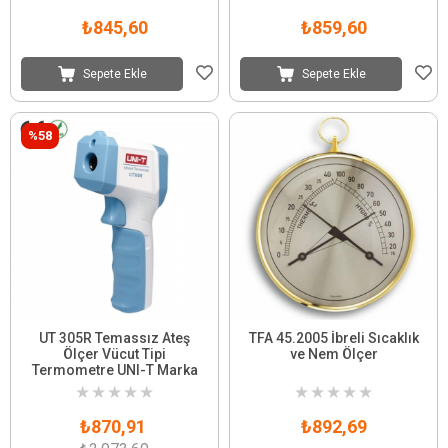
₺845,60
₺859,60
Sepete Ekle
Sepete Ekle
%58
UT 305R Temassız Ateş
TFA 45.2005 İbreli Sıcaklık
Ölçer Vücut Tipi
ve Nem Ölçer
Termometre UNI-T Marka
★
★
★
★
★
★
★
★
★
★
₺870,91
₺892,69