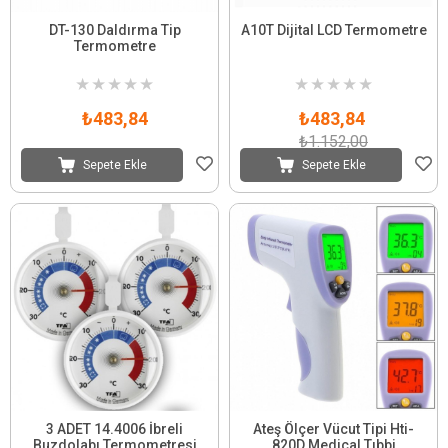
DT-130 Daldırma Tip
A10T Dijital LCD Termometre
Termometre
★
★
★
★
★
★
★
★
★
★
₺483,84
₺483,84
₺1.152,00
Sepete Ekle
Sepete Ekle
3 ADET 14.4006 İbreli
Ateş Ölçer Vücut Tipi Hti-
Buzdolabı Termometresi
820D Medical Tıbbi