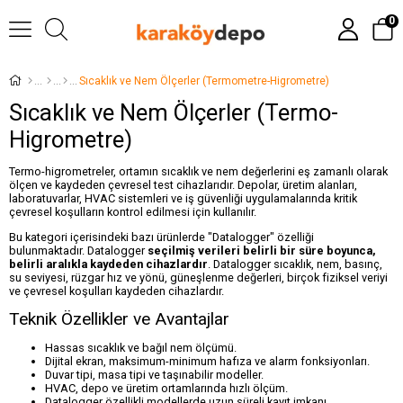
0
Sıcaklık ve Nem Ölçerler (Termometre-Higrometre)
Sıcaklık ve Nem Ölçerler (Termo-
Higrometre)
Termo-higrometreler, ortamın sıcaklık ve nem değerlerini eş zamanlı olarak
ölçen ve kaydeden çevresel test cihazlarıdır. Depolar, üretim alanları,
laboratuvarlar, HVAC sistemleri ve iş güvenliği uygulamalarında kritik
çevresel koşulların kontrol edilmesi için kullanılır.
Bu kategori içerisindeki bazı ürünlerde "Datalogger" özelliği
bulunmaktadır. Datalogger
seçilmiş verileri belirli bir süre boyunca,
belirli aralıkla kaydeden cihazlardır
. Datalogger sıcaklık, nem, basınç,
su seviyesi, rüzgar hız ve yönü, güneşlenme değerleri, birçok fiziksel veriyi
ve çevresel koşulları kaydeden cihazlardır.
Teknik Özellikler ve Avantajlar
Hassas sıcaklık ve bağıl nem ölçümü.
Dijital ekran, maksimum-minimum hafıza ve alarm fonksiyonları.
Duvar tipi, masa tipi ve taşınabilir modeller.
HVAC, depo ve üretim ortamlarında hızlı ölçüm.
Datalogger özellikli modellerde uzun süreli kayıt imkanı.