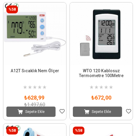
%58
A12T Sıcaklık Nem Ölçer
WTO 120 Kablosuz
Termometre 100Metre
★
★
★
★
★
★
★
★
★
★
₺628,99
₺672,00
₺1.497,60
Sepete Ekle
Sepete Ekle
%58
%58