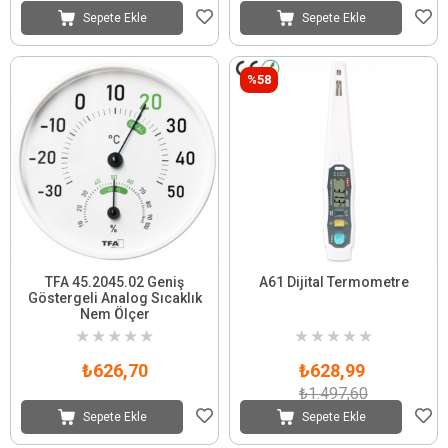
Sepete Ekle
Sepete Ekle
%58
TFA 45.2045.02 Geniş
A61 Dijital Termometre
Göstergeli Analog Sıcaklık
Nem Ölçer
★
★
★
★
★
★
★
★
★
★
₺626,70
₺628,99
₺1.497,60
Sepete Ekle
Sepete Ekle