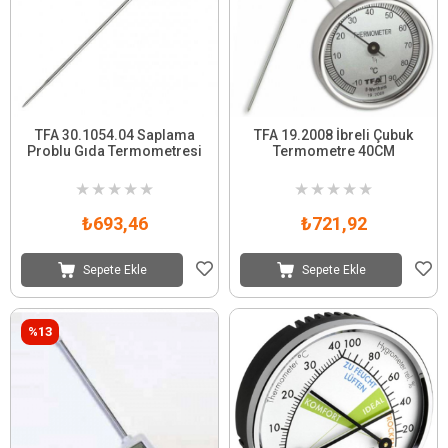
TFA 30.1054.04 Saplama
TFA 19.2008 İbreli Çubuk
Problu Gıda Termometresi
Termometre 40CM
★
★
★
★
★
★
★
★
★
★
₺693,46
₺721,92
Sepete Ekle
Sepete Ekle
%13