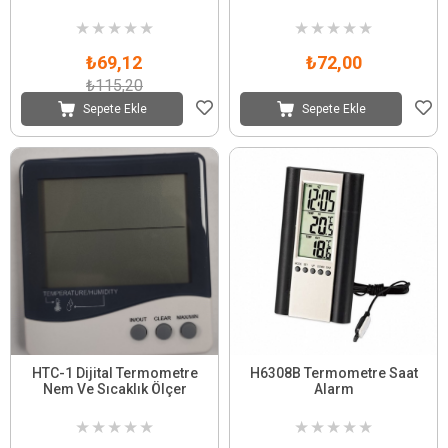
★
★
★
★
★
★
★
★
★
★
₺69,12
₺72,00
₺115,20
Sepete Ekle
Sepete Ekle
HTC-1 Dijital Termometre
H6308B Termometre Saat
Nem Ve Sıcaklık Ölçer
Alarm
★
★
★
★
★
★
★
★
★
★