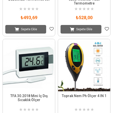
Termometre
★
★
★
★
★
★
★
★
★
★
₺493,69
₺528,00
Sepete Ekle
Sepete Ekle
TFA 30.2018 Mini İç Dış
Toprak Nem Ph Ölçer 4 IN 1
Sıcaklık Ölçer
★
★
★
★
★
★
★
★
★
★