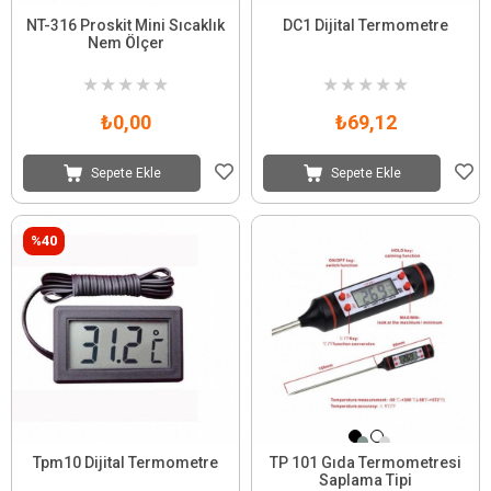
NT-316 Proskit Mini Sıcaklık
DC1 Dijital Termometre
Nem Ölçer
★
★
★
★
★
★
★
★
★
★
₺0,00
₺69,12
Sepete Ekle
Sepete Ekle
%40
Tpm10 Dijital Termometre
TP 101 Gıda Termometresi
Saplama Tipi