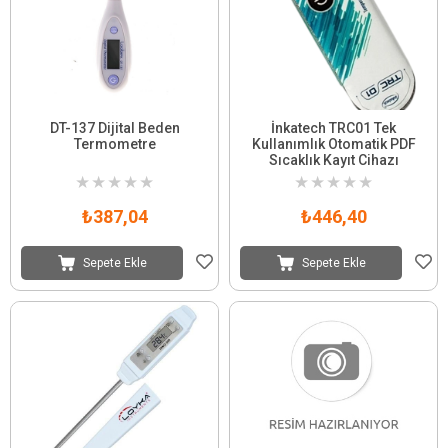
DT-137 Dijital Beden
İnkatech TRC01 Tek
Termometre
Kullanımlık Otomatik PDF
Sıcaklık Kayıt Cihazı
★
★
★
★
★
★
★
★
★
★
₺387,04
₺446,40
Sepete Ekle
Sepete Ekle