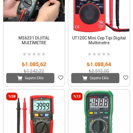
MS6231 DİJİTAL
UT120C Mini Cep Tipi Digital
MULTİMETRE
Multimetre
★
★
★
★
★
★
★
★
★
★
₺1.085,62
₺1.088,64
₺1.242,22
₺2.592,00
Sepete Ekle
Sepete Ekle
%58
%13