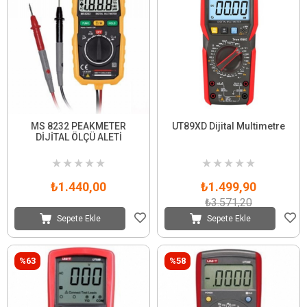
MS 8232 PEAKMETER
UT89XD Dijital Multimetre
DİJİTAL ÖLÇÜ ALETİ
★
★
★
★
★
★
★
★
★
★
₺1.440,00
₺1.499,90
₺3.571,20
Sepete Ekle
Sepete Ekle
%63
%58