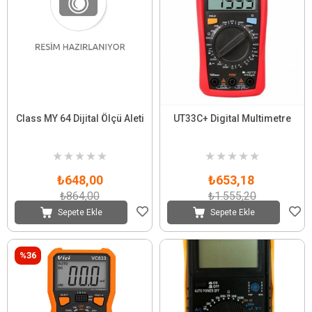
Class MY 64 Dijital Ölçü Aleti
UT33C+ Digital Multimetre
★
★
★
★
★
★
★
★
★
★
₺648,00
₺653,18
₺864,00
₺1.555,20
Sepete Ekle
Sepete Ekle
%36