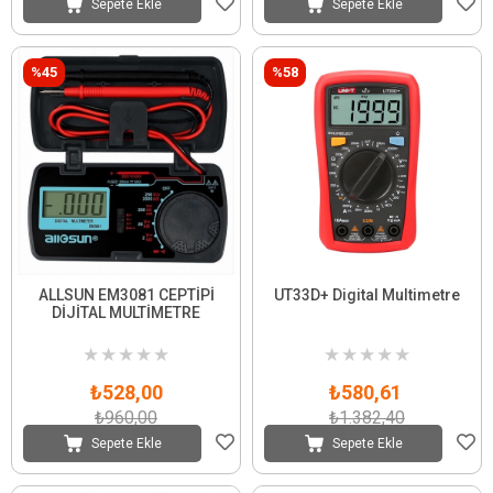
Sepete Ekle
Sepete Ekle
%45
%58
ALLSUN EM3081 CEPTİPİ
UT33D+ Digital Multimetre
DİJİTAL MULTİMETRE
★
★
★
★
★
★
★
★
★
★
₺528,00
₺580,61
₺960,00
₺1.382,40
Sepete Ekle
Sepete Ekle