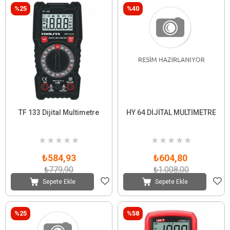
%25
%40
TF 133 Dijital Multimetre
HY 64 DİJİTAL MULTİMETRE
★
★
★
★
★
★
★
★
★
★
₺584,93
₺604,80
₺779,90
₺1.008,00
Sepete Ekle
Sepete Ekle
%25
%58