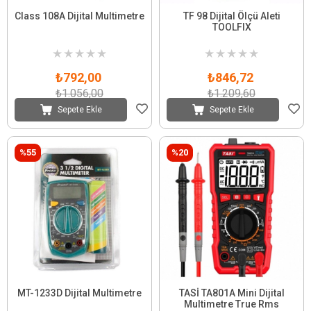
Class 108A Dijital Multimetre
TF 98 Dijital Ölçü Aleti
TOOLFIX
★
★
★
★
★
★
★
★
★
★
₺792,00
₺846,72
₺1.056,00
₺1.209,60
Sepete Ekle
Sepete Ekle
%55
%20
MT-1233D Dijital Multimetre
TASİ TA801A Mini Dijital
Multimetre True Rms