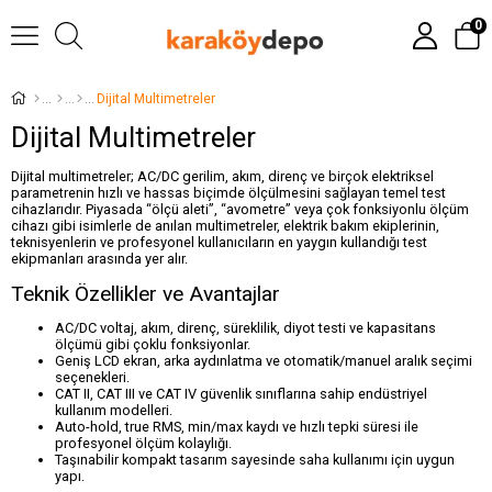
0
Dijital Multimetreler
Dijital Multimetreler
Dijital multimetreler; AC/DC gerilim, akım, direnç ve birçok elektriksel
parametrenin hızlı ve hassas biçimde ölçülmesini sağlayan temel test
cihazlarıdır. Piyasada “ölçü aleti”, “avometre” veya çok fonksiyonlu ölçüm
cihazı gibi isimlerle de anılan multimetreler, elektrik bakım ekiplerinin,
teknisyenlerin ve profesyonel kullanıcıların en yaygın kullandığı test
ekipmanları arasında yer alır.
Teknik Özellikler ve Avantajlar
AC/DC voltaj, akım, direnç, süreklilik, diyot testi ve kapasitans
ölçümü gibi çoklu fonksiyonlar.
Geniş LCD ekran, arka aydınlatma ve otomatik/manuel aralık seçimi
seçenekleri.
CAT II, CAT III ve CAT IV güvenlik sınıflarına sahip endüstriyel
kullanım modelleri.
Auto-hold, true RMS, min/max kaydı ve hızlı tepki süresi ile
profesyonel ölçüm kolaylığı.
Taşınabilir kompakt tasarım sayesinde saha kullanımı için uygun
yapı.