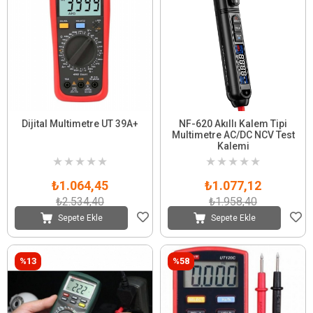
Dijital Multimetre UT 39A+
NF-620 Akıllı Kalem Tipi
Multimetre AC/DC NCV Test
Kalemi
★
★
★
★
★
★
★
★
★
★
₺1.064,45
₺1.077,12
₺2.534,40
₺1.958,40
Sepete Ekle
Sepete Ekle
%13
%58