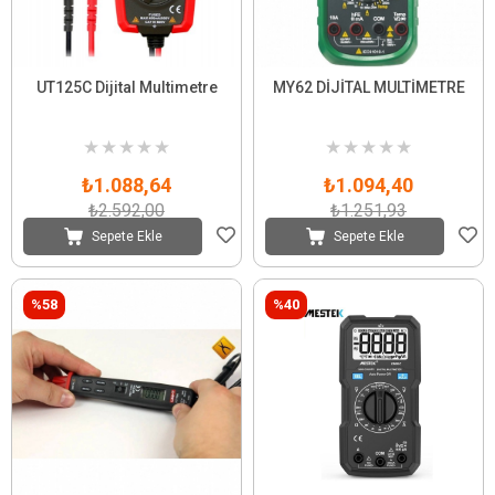
UT125C Dijital Multimetre
MY62 DİJİTAL MULTİMETRE
★
★
★
★
★
★
★
★
★
★
₺1.088,64
₺1.094,40
₺2.592,00
₺1.251,93
Sepete Ekle
Sepete Ekle
%58
%40