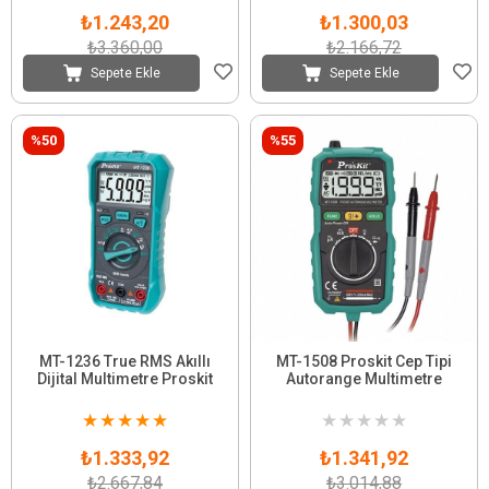
₺1.243,20
₺1.300,03
₺3.360,00
₺2.166,72
Sepete Ekle
Sepete Ekle
%50
%55
MT-1236 True RMS Akıllı
MT-1508 Proskit Cep Tipi
Dijital Multimetre Proskit
Autorange Multimetre
★
★
★
★
★
★
★
★
★
★
₺1.333,92
₺1.341,92
₺2.667,84
₺3.014,88