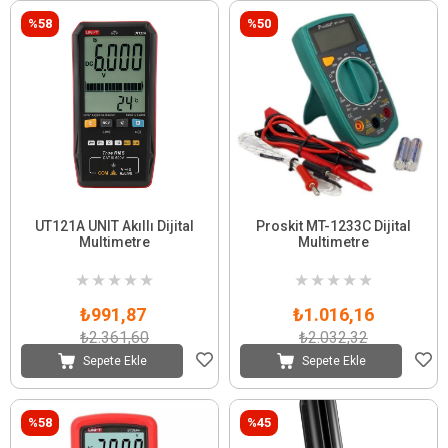
%58
%50
UT121A UNIT Akıllı Dijital
Proskit MT-1233C Dijital
Multimetre
Multimetre
★
★
★
★
★
★
★
★
★
★
₺991,87
₺1.016,16
₺2.361,60
₺2.032,32
Sepete Ekle
Sepete Ekle
%58
%45