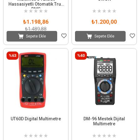
Hassasiyetli Otomatik True
RMS
★
★
★
★
★
★
★
★
★
★
₺1.198,86
₺1.200,00
₺1.489,88
Sepete Ekle
Sepete Ekle
%63
%40
UT60D Digital Multimetre
DM-96 Mestek Dijital
Multimetre
★
★
★
★
★
★
★
★
★
★