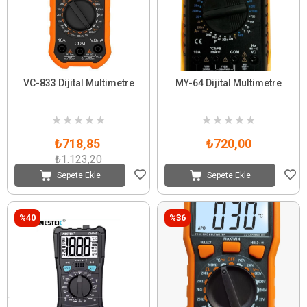
VC-833 Dijital Multimetre
MY-64 Dijital Multimetre
★
★
★
★
★
★
★
★
★
★
₺718,85
₺720,00
₺1.123,20
Sepete Ekle
Sepete Ekle
%40
%36