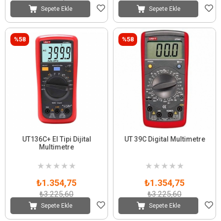
Sepete Ekle
Sepete Ekle
%58
%58
UT136C+ El Tipi Dijital
UT 39C Digital Multimetre
Multimetre
★
★
★
★
★
★
★
★
★
★
₺1.354,75
₺1.354,75
₺3.225,60
₺3.225,60
Sepete Ekle
Sepete Ekle