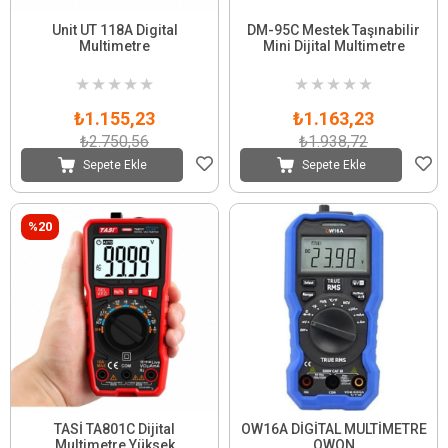
Unit UT 118A Digital
DM-95C Mestek Taşınabilir
Multimetre
Mini Dijital Multimetre
★
★
★
★
★
★
★
★
★
★
₺1.155,23
₺1.163,23
₺2.750,56
₺1.938,72
Sepete Ekle
Sepete Ekle
%20
TASİ TA801C Dijital
OW16A DİGİTAL MULTİMETRE
Multimetre Yüksek
OWON