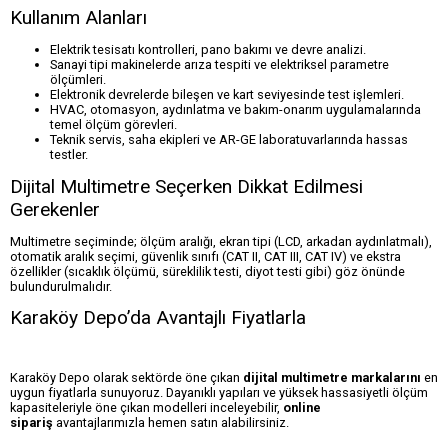
Kullanım Alanları
Elektrik tesisatı kontrolleri, pano bakımı ve devre analizi.
Sanayi tipi makinelerde arıza tespiti ve elektriksel parametre
ölçümleri.
Elektronik devrelerde bileşen ve kart seviyesinde test işlemleri.
HVAC, otomasyon, aydınlatma ve bakım-onarım uygulamalarında
temel ölçüm görevleri.
Teknik servis, saha ekipleri ve AR-GE laboratuvarlarında hassas
testler.
Dijital Multimetre Seçerken Dikkat Edilmesi
Gerekenler
Multimetre seçiminde; ölçüm aralığı, ekran tipi (LCD, arkadan aydınlatmalı),
otomatik aralık seçimi, güvenlik sınıfı (CAT II, CAT III, CAT IV) ve ekstra
özellikler (sıcaklık ölçümü, süreklilik testi, diyot testi gibi) göz önünde
bulundurulmalıdır.
Karaköy Depo’da Avantajlı Fiyatlarla
Karaköy Depo olarak sektörde öne çıkan
dijital multimetre markalarını
en
uygun fiyatlarla sunuyoruz. Dayanıklı yapıları ve yüksek hassasiyetli ölçüm
kapasiteleriyle öne çıkan modelleri inceleyebilir,
online
sipariş
avantajlarımızla hemen satın alabilirsiniz.