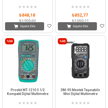
★
★
★
★
★
★
★
★
★
★
₺848,18
₺852,77
₺1.905,60
₺1.060,11
Sepete Ekle
Sepete Ekle
%50
%40
Proskit MT-1210 3 1/2
DM-95 Mestek Taşınabilir
Kompakt Dijital Multimetre
Mini Dijital Multimetre
★
★
★
★
★
★
★
★
★
★