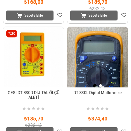
₺168,00
₺185,70
₺232,13
Sepete Ekle
Sepete Ekle
%20
GESİ DT 830D DİJİTAL ÖLÇÜ
DT 830L Dijital Multimetre
ALETİ
★
★
★
★
★
★
★
★
★
★
₺185,70
₺374,40
₺232,13