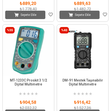
₺889,20
₺889,63
₺1.778,40
₺1.482,72
Sepete Ekle
Sepete Ekle
%55
%40
MT-1233C Proskit 3 1/2
DM-91 Mestek Taşınabilir
Dijital Multimetre
Dijital Multimetre
★
★
★
★
★
★
★
★
★
★
₺904,58
₺916,42
₺2.032,32
₺1.527,36