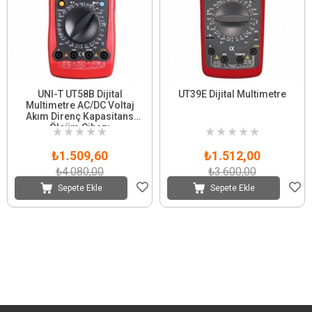
UNI-T UT58B Dijital
UT39E Dijital Multimetre
Multimetre AC/DC Voltaj
Akım Direnç Kapasitans
Ölçüm Cihazı
★
★
★
★
★
★
★
★
★
★
₺1.509,60
₺1.512,00
₺4.080,00
₺3.600,00
Sepete Ekle
Sepete Ekle