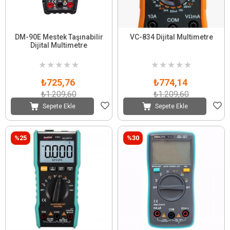
DM-90E Mestek Taşınabilir
VC-834 Dijital Multimetre
Dijital Multimetre
★
★
★
★
★
★
★
★
★
★
₺725,76
₺774,14
₺1.209,60
₺1.209,60
Sepete Ekle
Sepete Ekle
%25
%30