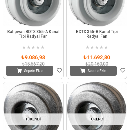
Bahçıvan BDTX 355-A Kanal
BDTX 355-B Kanal Tipi
Tipi Radyal Fan
Radyal Fan
★
★
★
★
★
★
★
★
★
★
₺9.086,98
₺11.692,80
₺15.667,20
₺20.160,00
Sepete Ekle
Sepete Ekle
TÜKENDI
TÜKENDI