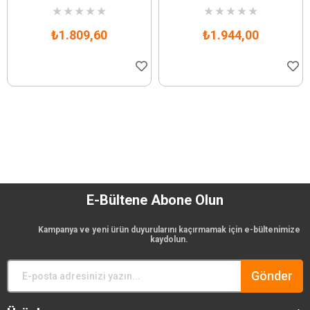
★
★
★
★
★
★
★
★
★
★
₺1.809,60
₺1.944,00
E-Bültene Abone Olun
Kampanya ve yeni ürün duyurularını kaçırmamak için e-bültenimize
kaydolun.
Gönder