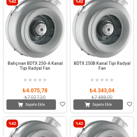
%42
%42
Bahçıvan BDTX 250-A Kanal
BDTX 250B Kanal Tipi Radyal
Tipi Radyal Fan
Fan
★
★
★
★
★
★
★
★
★
★
₺4.075,78
₺4.343,04
₺7.027,20
₺7.488,00
Sepete Ekle
Sepete Ekle
%42
%42