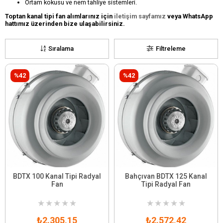
Ortam kokusu ve nem tahliye sistemleri.
Toptan kanal tipi fan alımlarınız için
iletişim sayfamız
veya WhatsApp
hattımız üzerinden bize ulaşabilirsiniz.
Sıralama
Filtreleme
%42
%42
BDTX 100 Kanal Tipi Radyal
Bahçıvan BDTX 125 Kanal
Fan
Tipi Radyal Fan
★
★
★
★
★
★
★
★
★
★
₺2.305,15
₺2.572,42