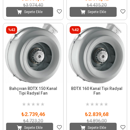
₺3.974,40
₺4.435,20
Sepete Ekle
Sepete Ekle
%42
%42
Bahçıvan BDTX 150 Kanal
BDTX 160 Kanal Tipi Radyal
Tipi Radyal Fan
Fan
★
★
★
★
★
★
★
★
★
★
₺2.739,46
₺2.839,68
₺4.723,20
₺4.896,00
Sepete Ekle
Sepete Ekle