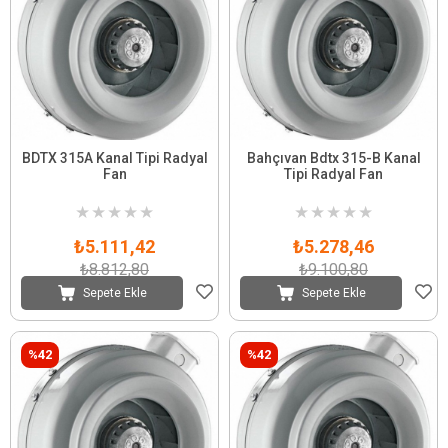
BDTX 315A Kanal Tipi Radyal
Bahçıvan Bdtx 315-B Kanal
Fan
Tipi Radyal Fan
★
★
★
★
★
★
★
★
★
★
₺5.111,42
₺5.278,46
₺8.812,80
₺9.100,80
Sepete Ekle
Sepete Ekle
%42
%42