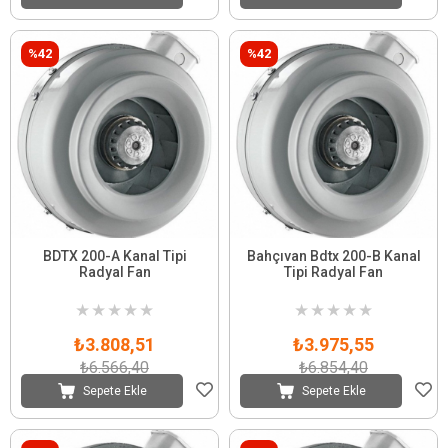
%42
%42
BDTX 200-A Kanal Tipi
Bahçıvan Bdtx 200-B Kanal
Radyal Fan
Tipi Radyal Fan
★
★
★
★
★
★
★
★
★
★
₺3.808,51
₺3.975,55
₺6.566,40
₺6.854,40
Sepete Ekle
Sepete Ekle