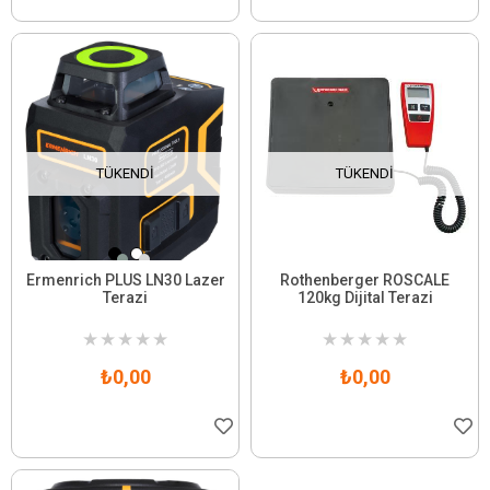
TÜKENDI
TÜKENDI
Ermenrich PLUS LN30 Lazer
Rothenberger ROSCALE
Terazi
120kg Dijital Terazi
★
★
★
★
★
★
★
★
★
★
₺0,00
₺0,00