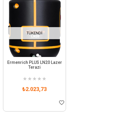
TÜKENDI
Ermenrich PLUS LN20 Lazer
Terazi
★
★
★
★
★
₺2.023,73