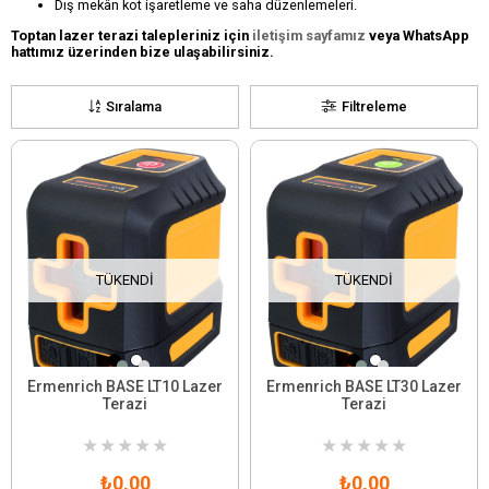
Dış mekân kot işaretleme ve saha düzenlemeleri.
Toptan lazer terazi talepleriniz için
iletişim sayfamız
veya WhatsApp
hattımız üzerinden bize ulaşabilirsiniz.
Sıralama
Filtreleme
TÜKENDI
TÜKENDI
Ermenrich BASE LT10 Lazer
Ermenrich BASE LT30 Lazer
Terazi
Terazi
★
★
★
★
★
★
★
★
★
★
₺0,00
₺0,00