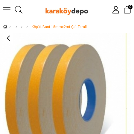
0
Köpük Bant 18mmx2mt Çift Taraflı