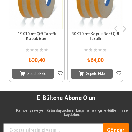
19X10 mt Çift Taraflı
30X10 mt Köpük Bant Çift
Köpük Bant
Taraflı
★
★
★
★
★
★
★
★
★
★
₺38,40
₺64,80
Sepete Ekle
Sepete Ekle
E-Bültene Abone Olun
Kampanya ve yeni ürün duyurularını kaçırmamak için e-bültenimize
kaydolun.
Gönder