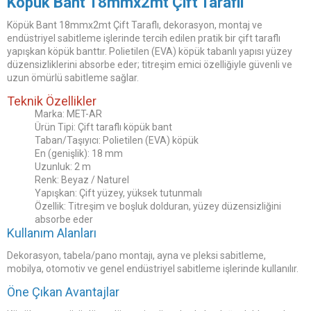
Köpük Bant 18mmx2mt Çift Taraflı
Köpük Bant 18mmx2mt Çift Taraflı, dekorasyon, montaj ve
endüstriyel sabitleme işlerinde tercih edilen pratik bir çift taraflı
yapışkan köpük banttır. Polietilen (EVA) köpük tabanlı yapısı yüzey
düzensizliklerini absorbe eder; titreşim emici özelliğiyle güvenli ve
uzun ömürlü sabitleme sağlar.
Teknik Özellikler
Marka: MET-AR
Ürün Tipi: Çift taraflı köpük bant
Taban/Taşıyıcı: Polietilen (EVA) köpük
En (genişlik): 18 mm
Uzunluk: 2 m
Renk: Beyaz / Naturel
Yapışkan: Çift yüzey, yüksek tutunmalı
Özellik: Titreşim ve boşluk dolduran, yüzey düzensizliğini
absorbe eder
Kullanım Alanları
Dekorasyon, tabela/pano montajı, ayna ve pleksi sabitleme,
mobilya, otomotiv ve genel endüstriyel sabitleme işlerinde kullanılır.
Öne Çıkan Avantajlar