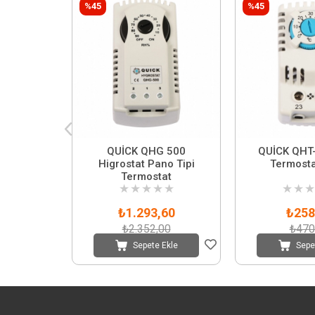
%45
%45
QUİCK QHG 500
QUİCK QHT
Higrostat Pano Tipi
Termosta
Termostat
★
★
★
★
★
★
★
★
₺1.293,60
₺258
₺2.352,00
₺470
Sepete Ekle
Sepe