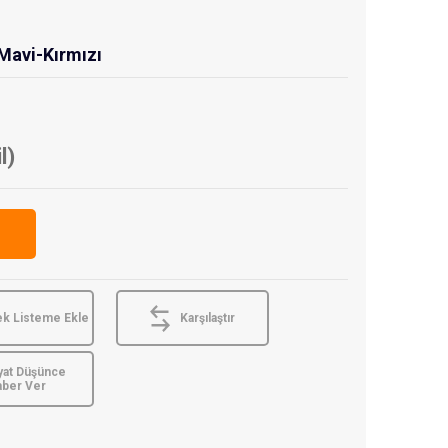
 Mavi-Kırmızı
l)
ek Listeme Ekle
Karşılaştır
yat Düşünce
aber Ver