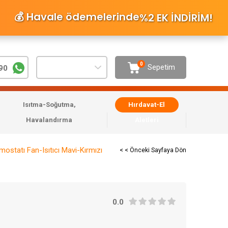
💰 Havale ödemelerinde
%2 EK İNDİRİM
!
0
Sepetim
90
Isıtma-Soğutma,
Hırdavat-El
Havalandırma
Aletleri
ostatı Fan-Isıtıcı Mavi-Kırmızı
< < Önceki Sayfaya Dön
0.0