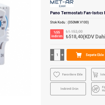
Pano Termostatı Fan-Isıtıcı
Stok Kodu
(050MK V100)
₺1.152,00
%
55
₺518,40
(KDV Dahi
i̇ndirim
Favorilere Ekle
İst
Fi
İndirimli Ürün
H