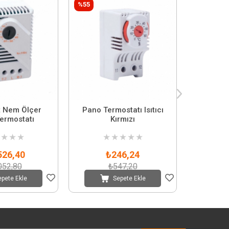
%55
%55
t Nem Ölçer
Pano Termostatı Isıtıcı
Pano T
ermostatı
Kırmızı
★
★
★
★
★
★
★
★
★
526,40
₺246,24
052,80
₺547,20
epete Ekle
Sepete Ekle