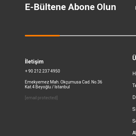
E-Bültene Abone Olun
Ü
İletişim
+ 90 212 237 4950
H
Emekyemez Mah. Okçumusa Cad. No.36
T
Kat.4 Beyoğlu / Istanbul
D
[email protected]
S
S
A