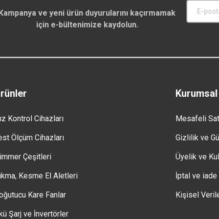
Kampanya ve yeni ürün duyurularını kaçırmamak
için e-bültenimize kaydolun.
rünler
Kurumsal
ız Kontrol Cihazları
Mesafeli Sa
est Ölçüm Cihazları
Gizlilik ve G
immer Çeşitleri
Üyelik ve Kul
ıkma, Kesme El Aletleri
İptal ve iade
oğutucu Kare Fanlar
Kişisel Veril
kü Şarj ve İnvertörler