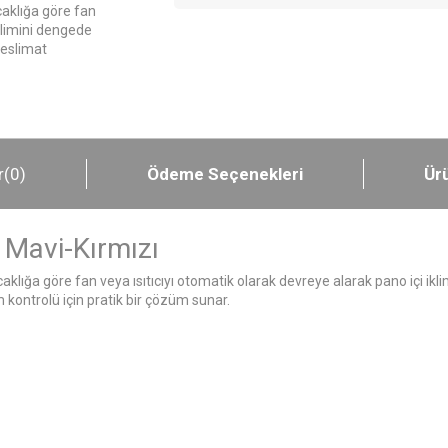
caklığa göre fan
iklimini dengede
teslimat
r
(0)
Ödeme Seçenekleri
Ürü
 Mavi-Kırmızı
aklığa göre fan veya ısıtıcıyı otomatik olarak devreye alarak pano içi ik
m kontrolü için pratik bir çözüm sunar.