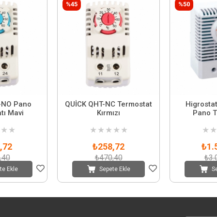
%45
%50
-NO Pano
QUİCK QHT-NC Termostat
Higrosta
tı Mavi
Kırmızı
Pano T
★
★
★
★
★
★
★
★
★
,72
₺258,72
₺1.
,40
₺470,40
₺3.
te Ekle
Sepete Ekle
S