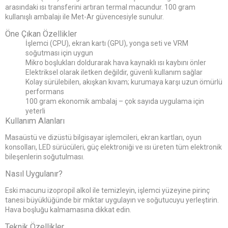
arasındaki ısı transferini artıran termal macundur. 100 gram
kullanışlı ambalajı ile Met-Ar güvencesiyle sunulur.
Öne Çıkan Özellikler
İşlemci (CPU), ekran kartı (GPU), yonga seti ve VRM
soğutması için uygun
Mikro boşlukları doldurarak hava kaynaklı ısı kaybını önler
Elektriksel olarak iletken değildir, güvenli kullanım sağlar
Kolay sürülebilen, akışkan kıvam; kurumaya karşı uzun ömürlü
performans
100 gram ekonomik ambalaj – çok sayıda uygulama için
yeterli
Kullanım Alanları
Masaüstü ve dizüstü bilgisayar işlemcileri, ekran kartları, oyun
konsolları, LED sürücüleri, güç elektroniği ve ısı üreten tüm elektronik
bileşenlerin soğutulması.
Nasıl Uygulanır?
Eski macunu izopropil alkol ile temizleyin, işlemci yüzeyine pirinç
tanesi büyüklüğünde bir miktar uygulayın ve soğutucuyu yerleştirin.
Hava boşluğu kalmamasına dikkat edin.
Teknik Özellikler