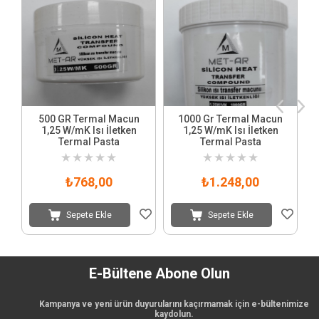
500 GR Termal Macun
1000 Gr Termal Macun
1,25 W/mK Isı İletken
1,25 W/mK Isı İletken
Y
Termal Pasta
Termal Pasta
★
★
★
★
★
★
★
★
★
★
₺768,00
₺1.248,00
Sepete Ekle
Sepete Ekle
E-Bültene Abone Olun
Kampanya ve yeni ürün duyurularını kaçırmamak için e-bültenimize
kaydolun.