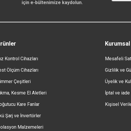
için e-bültenimize kaydolun.
rünler
Kurumsal
ız Kontrol Cihazları
Mesafeli Sa
est Ölçüm Cihazları
Gizlilik ve G
immer Çeşitleri
Üyelik ve Kul
ıkma, Kesme El Aletleri
İptal ve iade
oğutucu Kare Fanlar
Kişisel Veril
kü Şarj ve İnvertörler
zolasyon Malzemeleri