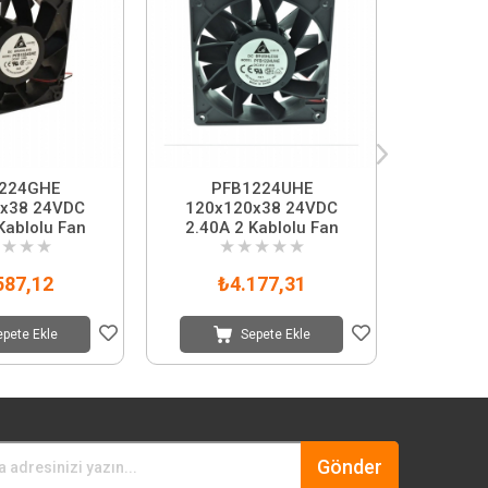
224GHE
PFB1224UHE
PFB1
x38 24VDC
120x120x38 24VDC
120x1
Kablolu Fan
2.40A 2 Kablolu Fan
2.40A 
★
★
★
★
★
★
★
★
★
587,12
₺4.177,31
₺
epete Ekle
Sepete Ekle
Gönder