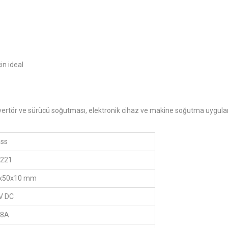
in ideal
, invertör ve sürücü soğutması, elektronik cihaz ve makine soğutma uygula
ass
 221
x50x10 mm
V DC
08A