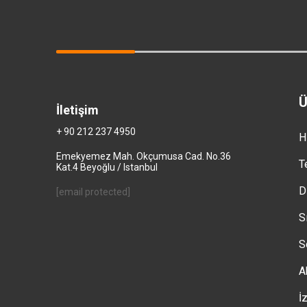
Ü
İletişim
+ 90 212 237 4950
H
Emekyemez Mah. Okçumusa Cad. No.36
T
Kat.4 Beyoğlu / Istanbul
D
[email protected]
S
S
A
İ