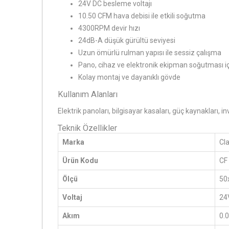
24V DC besleme voltajı
10.50 CFM hava debisi ile etkili soğutma
4300RPM devir hızı
24dB-A düşük gürültü seviyesi
Uzun ömürlü rulman yapısı ile sessiz çalışma
Pano, cihaz ve elektronik ekipman soğutması iç
Kolay montaj ve dayanıklı gövde
Kullanım Alanları
Elektrik panoları, bilgisayar kasaları, güç kaynakları
Teknik Özellikler
Marka
Cl
Ürün Kodu
CF
Ölçü
50
Voltaj
24
Akım
0.