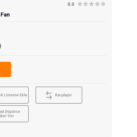
0.0
 Fan
)
ek Listeme Ekle
Karşılaştır
yat Düşünce
aber Ver