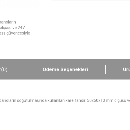
panoların
 ölçüsü ve 24V
Class güvencesiyle
r
(0)
Ödeme Seçenekleri
Ürü
panoların soğutulmasında kullanılan kare fandır. 50x50x10 mm ölçüsü ve 