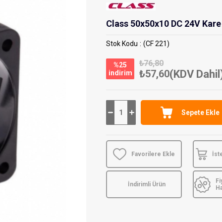
Class 50x50x10 DC 24V Kare
Stok Kodu
(CF 221)
₺76,80
%
25
₺57,60
(KDV Dahil
i̇ndirim
Favorilere Ekle
İst
Fi
İndirimli Ürün
H