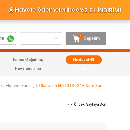
💰 Havale ödemelerinde
%2 EK İNDİRİM
!
0
Sepetim
90
Isıtma-Soğutma,
Hırdavat-El
Havalandırma
Aletleri
ak, Eksenel Fanlar)
Class 50x50x10 DC 24V Kare Fan
< < Önceki Sayfaya Dön