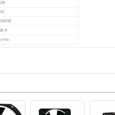
92W
.50
00RPM
dB-A
re Fan