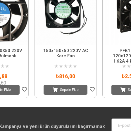
0X50 220V
150x150x50 220V AC
PFB1
Rulmanlı
Kare Fan
120x120
1.62A 4 
★
★
★
★
★
★
★
★
★
,88
₺816,00
₺2.
,60
te Ekle
Sepete Ekle
S
Kampanya ve yeni ürün duyurularını kaçırmamak