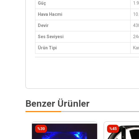
Güç
1.
Hava Hacmi
10
Devir
43
Ses Seviyesi
24
Ürün Tipi
Ka
Benzer Ürünler
%30
%45