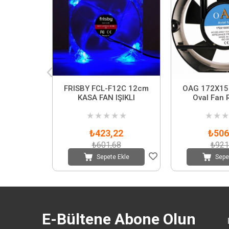
FRISBY FCL-F12C 12cm
OAG 172X15
KASA FAN IŞIKLI
Oval Fan 
★
★
★
★
★
★
★
★
₺423,22
₺506
₺601,68
₺921
Sepete Ekle
Sepe
E-Bültene Abone Olun