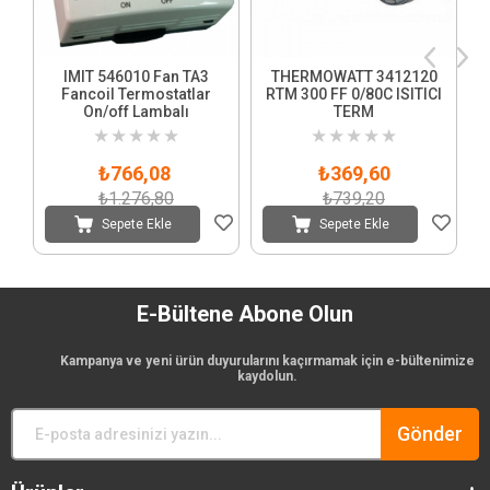
IMIT 546010 Fan TA3
THERMOWATT 3412120
Fancoil Termostatlar
RTM 300 FF 0/80C ISITICI
On/off Lambalı
TERM
★
★
★
★
★
★
★
★
★
★
₺766,08
₺369,60
₺1.276,80
₺739,20
Sepete Ekle
Sepete Ekle
E-Bültene Abone Olun
Kampanya ve yeni ürün duyurularını kaçırmamak için e-bültenimize
kaydolun.
Gönder