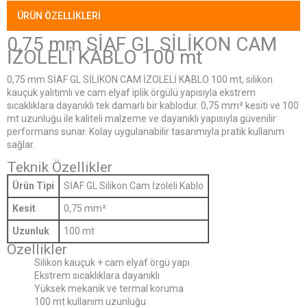
ÜRÜN ÖZELLIKLERI
0,75 mm SİAF GL SİLİKON CAM
İZOLELİ KABLO 100 mt
0,75 mm SİAF GL SİLİKON CAM İZOLELİ KABLO 100 mt, silikon
kauçuk yalıtımlı ve cam elyaf iplik örgülü yapısıyla ekstrem
sıcaklıklara dayanıklı tek damarlı bir kablodur. 0,75 mm² kesiti ve 100
mt uzunluğu ile kaliteli malzeme ve dayanıklı yapısıyla güvenilir
performans sunar. Kolay uygulanabilir tasarımıyla pratik kullanım
sağlar.
Teknik Özellikler
Ürün Tipi
SİAF GL Silikon Cam İzoleli Kablo
Kesit
0,75 mm²
Uzunluk
100 mt
Özellikler
Silikon kauçuk + cam elyaf örgü yapı
Ekstrem sıcaklıklara dayanıklı
Yüksek mekanik ve termal koruma
100 mt kullanım uzunluğu