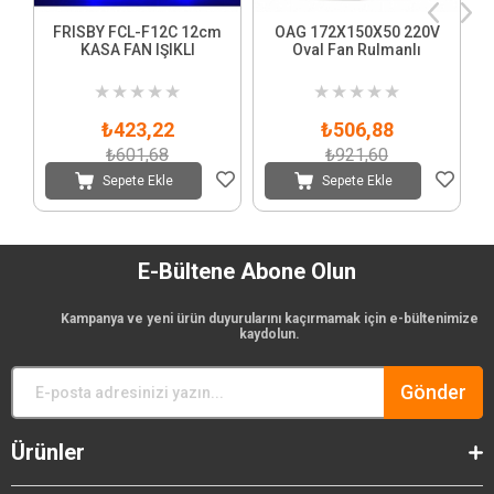
FRISBY FCL-F12C 12cm
OAG 172X150X50 220V
KASA FAN IŞIKLI
Oval Fan Rulmanlı
★
★
★
★
★
★
★
★
★
★
₺423,22
₺506,88
₺601,68
₺921,60
Sepete Ekle
Sepete Ekle
E-Bültene Abone Olun
Kampanya ve yeni ürün duyurularını kaçırmamak için e-bültenimize
kaydolun.
Gönder
Ürünler