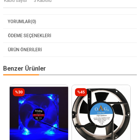
Kablo sayısı
3 Kablolu
YORUMLAR
(0)
ÖDEME SEÇENEKLERI
ÜRÜN ÖNERILERI
Benzer Ürünler
%30
%45