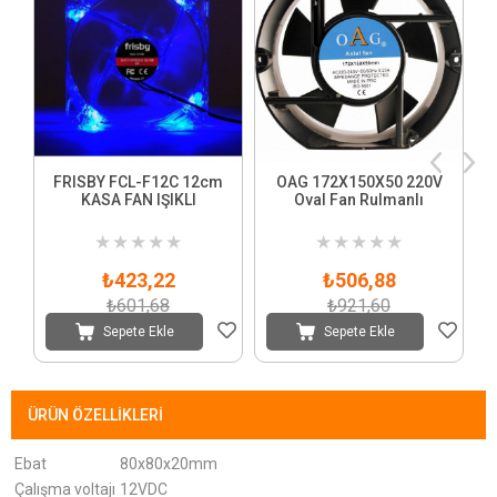
FRISBY FCL-F12C 12cm
OAG 172X150X50 220V
KASA FAN IŞIKLI
Oval Fan Rulmanlı
★
★
★
★
★
★
★
★
★
★
₺423,22
₺506,88
₺601,68
₺921,60
Sepete Ekle
Sepete Ekle
ÜRÜN ÖZELLIKLERI
Ebat
80x80x20mm
Çalışma voltajı
12VDC