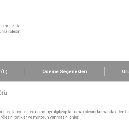
a aralığı ile
ruma rölesini
r
(0)
Ödeme Seçenekleri
Ürü
örü
or sargılarındaki aşırı ısınmayı algılayıp koruma rölesini kumanda eden 
a rölesini tetikler ve motorun yanmasını önler.