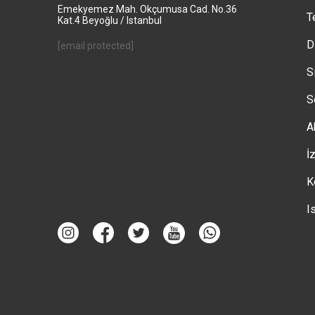
Emekyemez Mah. Okçumusa Cad. No.36
T
Kat.4 Beyoğlu / Istanbul
D
[email protected]
S
S
A
İ
K
I