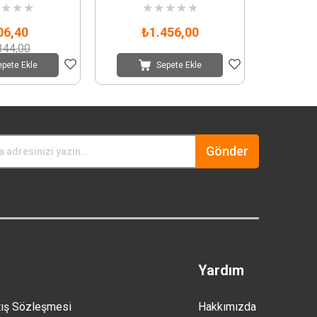
★
★
★
★
★
★
★
★
★
06,40
₺1.456,00
344,00
epete Ekle
Sepete Ekle
Gönder
Yardım
tış Sözleşmesi
Hakkımızda