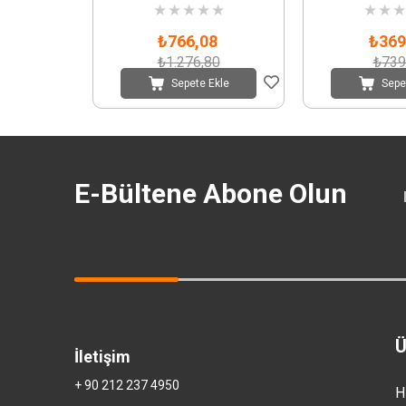
★
★
★
★
★
★
★
★
₺766,08
₺369
₺1.276,80
₺739
Sepete Ekle
Sepe
E-Bültene Abone Olun
Ü
İletişim
+ 90 212 237 4950
H