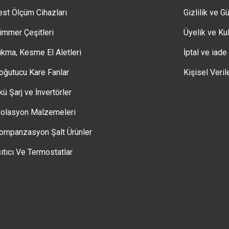
est Ölçüm Cihazları
Gizlilik ve G
immer Çeşitleri
Üyelik ve Kul
ıkma, Kesme El Aletleri
İptal ve iade
oğutucu Kare Fanlar
Kişisel Veril
kü Şarj ve İnvertörler
zolasyon Malzemeleri
ompanzasyon Şalt Ürünler
sıtıcı Ve Termostatlar