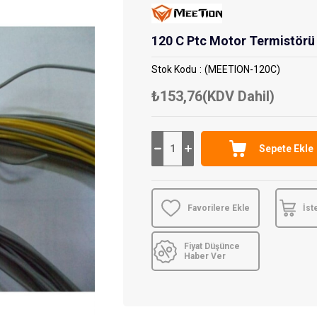
120 C Ptc Motor Termistörü
Stok Kodu
(MEETION-120C)
₺153,76
(KDV Dahil)
Favorilere Ekle
İst
Fiyat Düşünce
Haber Ver