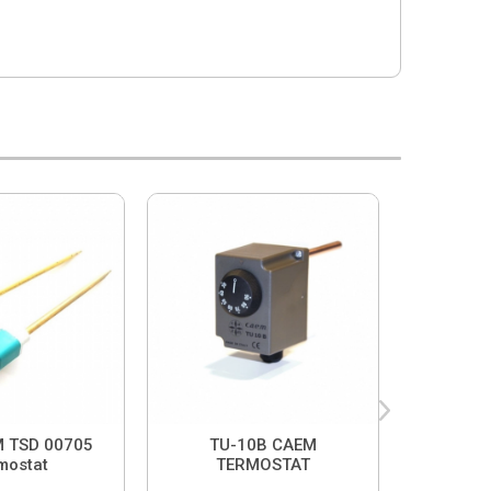
 TSD 00705
TU-10B CAEM
WT7 
mostat
TERMOSTAT
Rezista
Term