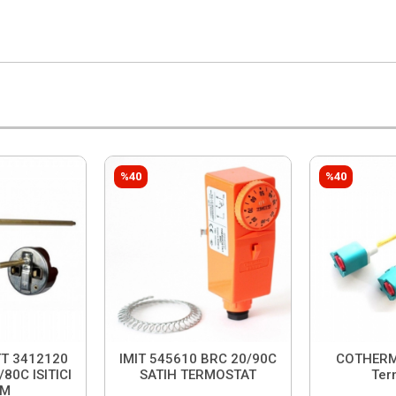
%40
%40
T 3412120
IMIT 545610 BRC 20/90C
COTHERM
80C ISITICI
SATIH TERMOSTAT
Ter
RM