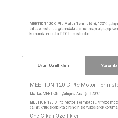
MEETION 120 C Ptc Motor Termistörü
, 120°C çalışm
trifaze motor sargılarındaki aşırı ısınmayı algılayıp ko
kumanda eden bir PTC termistördür.
Ürün Özellikleri
Yorumla
MEETION 120 C Ptc Motor Termist
Marka:
MEETION
•
Çalışma Aralığı:
120°C
MEETION 120 C Ptc Motor Termistörü
, trifaze mot
çalışır; kritik sıcaklıkta direnci hızla yükselerek korum
Öne Çıkan Özellikler