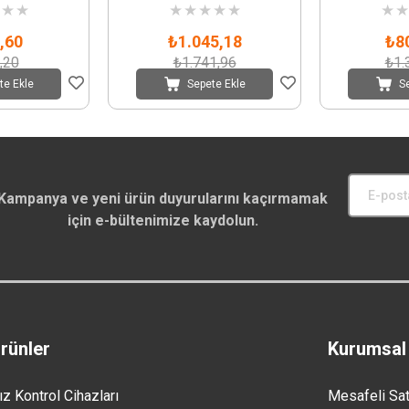
★
★
★
★
★
★
★
★
★
,60
₺1.045,18
₺8
,20
₺1.741,96
₺1.
te Ekle
Sepete Ekle
S
Kampanya ve yeni ürün duyurularını kaçırmamak
için e-bültenimize kaydolun.
rünler
Kurumsal
ız Kontrol Cihazları
Mesafeli Sa