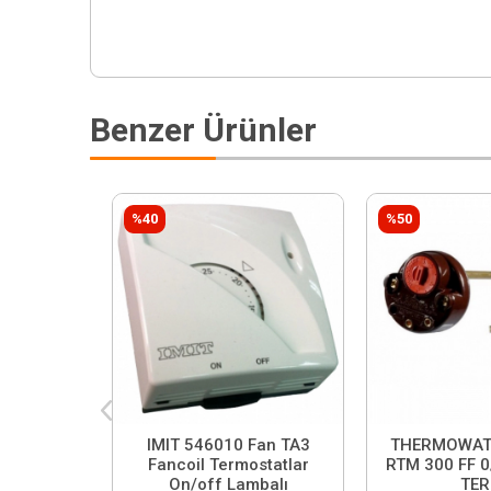
Benzer Ürünler
%40
%50
IMIT 546010 Fan TA3
THERMOWAT
Fancoil Termostatlar
RTM 300 FF 0/
On/off Lambalı
TE