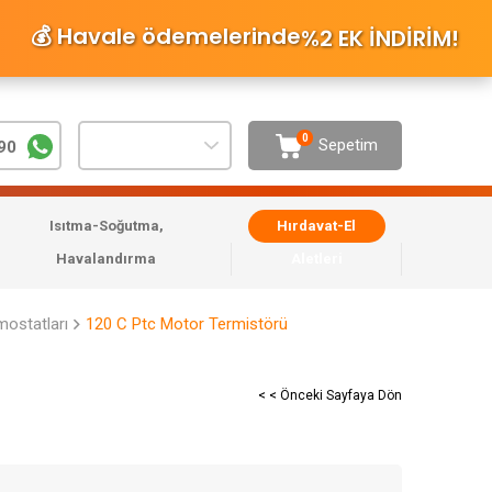
💰 Havale ödemelerinde
%2 EK İNDİRİM
!
0
Sepetim
90
Isıtma-Soğutma,
Hırdavat-El
Havalandırma
Aletleri
ostatları
120 C Ptc Motor Termistörü
< < Önceki Sayfaya Dön