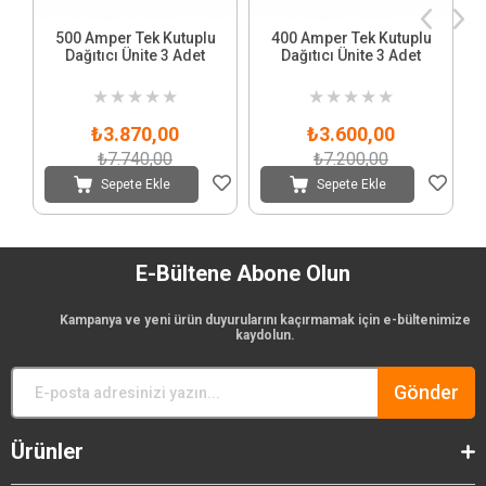
500 Amper Tek Kutuplu
400 Amper Tek Kutuplu
Dağıtıcı Ünite 3 Adet
Dağıtıcı Ünite 3 Adet
★
★
★
★
★
★
★
★
★
★
₺3.870,00
₺3.600,00
₺7.740,00
₺7.200,00
Sepete Ekle
Sepete Ekle
E-Bültene Abone Olun
Kampanya ve yeni ürün duyurularını kaçırmamak için e-bültenimize
kaydolun.
Gönder
Ürünler