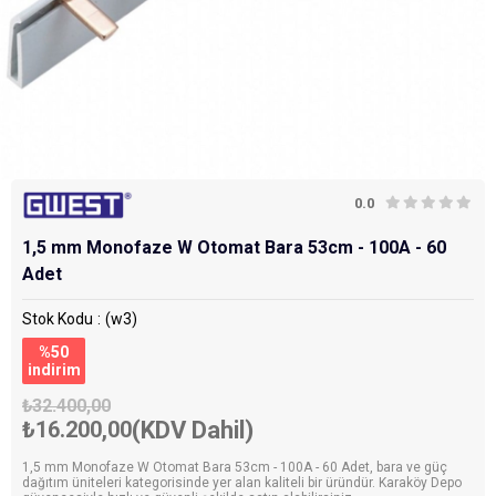
0.0
1,5 mm Monofaze W Otomat Bara 53cm - 100A - 60
Adet
Stok Kodu
(w3)
%
50
i̇ndirim
₺32.400,00
₺16.200,00
(KDV Dahil)
1,5 mm Monofaze W Otomat Bara 53cm - 100A - 60 Adet, bara ve güç
dağıtım üniteleri kategorisinde yer alan kaliteli bir üründür. Karaköy Depo