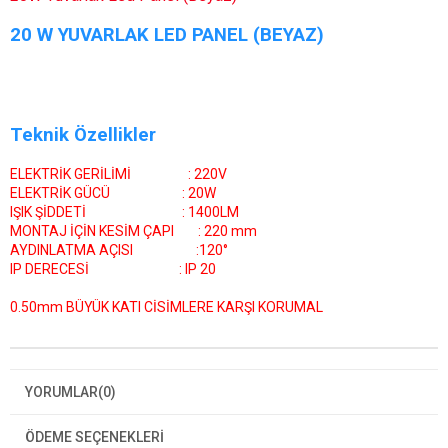
20 W YUVARLAK LED PANEL (BEYAZ)
Teknik Özellikler
ELEKTRİK GERİLİMİ : 220V
ELEKTRİK GÜCÜ : 20W
IŞIK ŞİDDETİ : 1400LM
MONTAJ İÇİN KESİM ÇAPI : 220 mm
AYDINLATMA AÇISI :120°
IP DERECESİ : IP 20
0.50mm BÜYÜK KATI CİSİMLERE KARŞI KORUMAL
YORUMLAR
(0)
ÖDEME SEÇENEKLERI