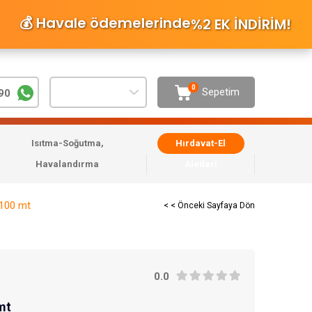
💰 Havale ödemelerinde
%2 EK İNDİRİM
!
0
Sepetim
90
Isıtma-Soğutma,
Hırdavat-El
Havalandırma
Aletleri
100 mt
< < Önceki Sayfaya Dön
0.0
mt