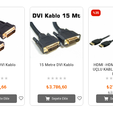
%35
DVI Kablo
15 Metre DVI Kablo
HDMI -HDM
UÇLU KABL
★
★
★
★
★
★
★
★
★
,66
₺3.786,60
₺2
₺3
te Ekle
Sepete Ekle
S