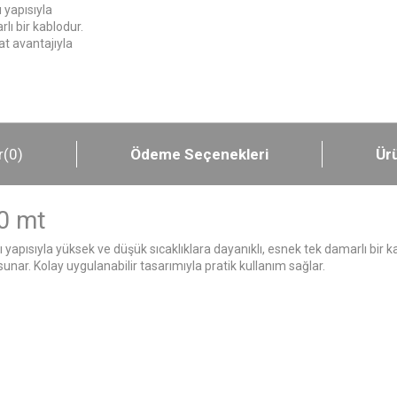
 yapısıyla
lı bir kablodur.
at avantajıyla
r
(0)
Ödeme Seçenekleri
Ürü
0 mt
apısıyla yüksek ve düşük sıcaklıklara dayanıklı, esnek tek damarlı bir ka
nar. Kolay uygulanabilir tasarımıyla pratik kullanım sağlar.