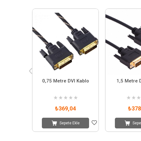
0,75 Metre DVI Kablo
1,5 Metre 
★
★
★
★
★
★
★
★
₺369,04
₺378
Sepete Ekle
Sepe