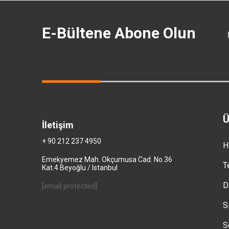
E-Bültene Abone Olun
Ü
İletişim
+ 90 212 237 4950
H
Emekyemez Mah. Okçumusa Cad. No.36
T
Kat.4 Beyoğlu / Istanbul
D
[email protected]
S
S