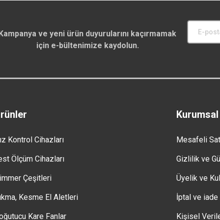
Kampanya ve yeni ürün duyurularını kaçırmamak
için e-bültenimize kaydolun.
rünler
Kurumsal
ız Kontrol Cihazları
Mesafeli Sa
est Ölçüm Cihazları
Gizlilik ve G
immer Çeşitleri
Üyelik ve Kul
ıkma, Kesme El Aletleri
İptal ve iade
oğutucu Kare Fanlar
Kişisel Veril