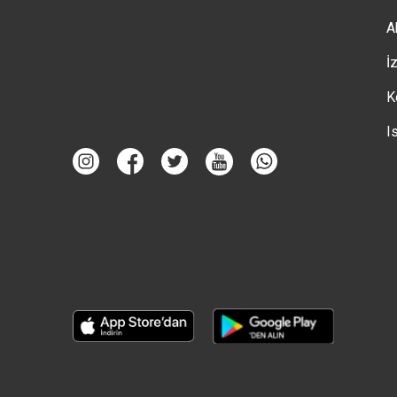
A
İ
K
I