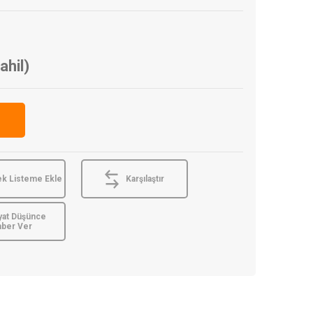
ahil)
ek Listeme Ekle
Karşılaştır
yat Düşünce
aber Ver