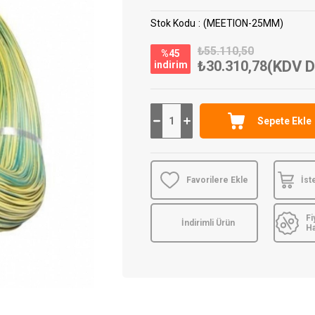
Stok Kodu
(MEETION-25MM)
₺55.110,50
%
45
₺30.310,78
(KDV D
i̇ndirim
Favorilere Ekle
İst
Fi
İndirimli Ürün
H