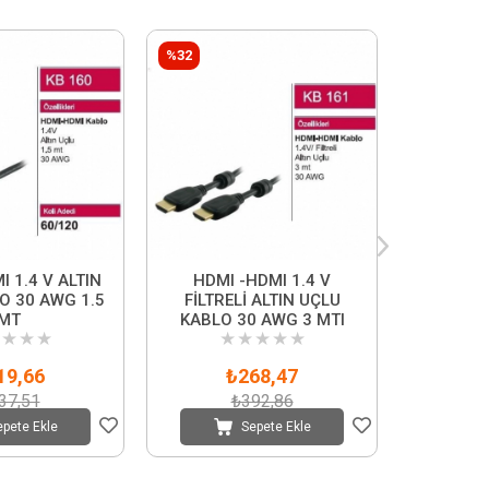
%32
%28
I 1.4 V ALTIN
HDMI -HDMI 1.4 V
HDMI
O 30 AWG 1.5
FİLTRELİ ALTIN UÇLU
FİLTRE
MT
KABLO 30 AWG 3 MTI
KABLO
★
★
★
★
★
★
★
★
★
19,66
₺268,47
37,51
₺392,86
epete Ekle
Sepete Ekle