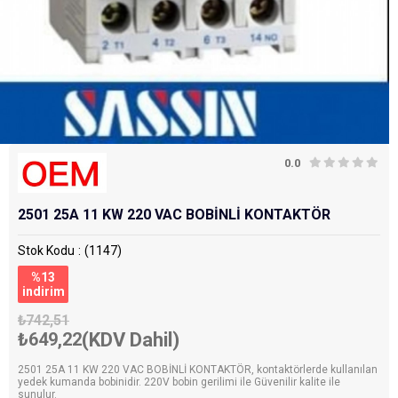
0.0
2501 25A 11 KW 220 VAC BOBİNLİ KONTAKTÖR
Stok Kodu
(1147)
%
13
i̇ndirim
₺742,51
₺649,22
(KDV Dahil)
2501 25A 11 KW 220 VAC BOBİNLİ KONTAKTÖR, kontaktörlerde kullanılan
yedek kumanda bobinidir. 220V bobin gerilimi ile Güvenilir kalite ile
sunulur.