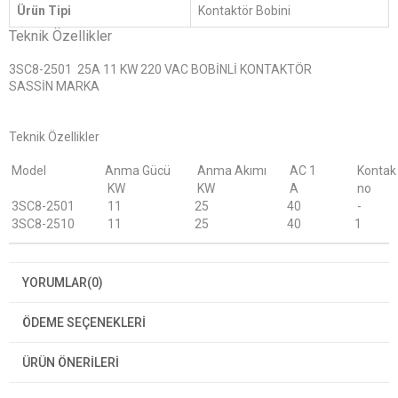
Ürün Tipi
Kontaktör Bobini
Teknik Özellikler
3SC8-2501 25A 11 KW 220 VAC BOBİNLİ KONTAKTÖR
SASSİN MARKA
Teknik Özellikler
Model
Anma Gücü
Anma Akımı
AC 1
Konta
KW
KW
A
no
3SC8-2501
11
25
40
-
3SC8-2510
11
25
40
1
YORUMLAR
(0)
ÖDEME SEÇENEKLERI
ÜRÜN ÖNERILERI