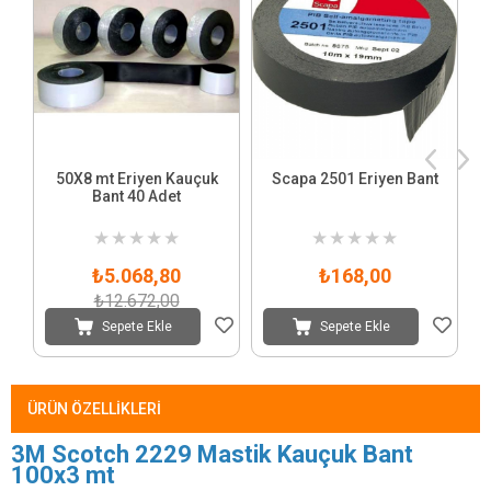
50X8 mt Eriyen Kauçuk
Scapa 2501 Eriyen Bant
Bant 40 Adet
★
★
★
★
★
★
★
★
★
★
₺5.068,80
₺168,00
₺12.672,00
Sepete Ekle
Sepete Ekle
ÜRÜN ÖZELLIKLERI
3M Scotch 2229 Mastik Kauçuk Bant
100x3 mt