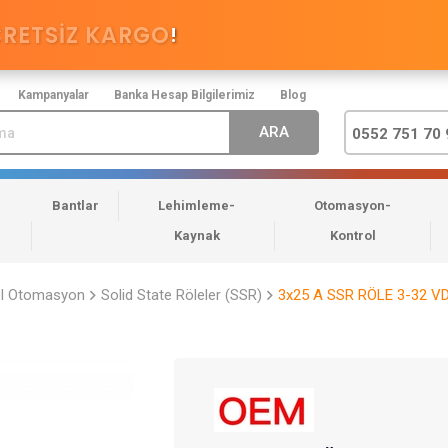
CRETSİZ KARGO
!
Kampanyalar
Banka Hesap Bilgilerimiz
Blog
0552 751 70 
Bantlar
Lehimleme-
Otomasyon-
Kaynak
Kontrol
el Otomasyon
Solid State Röleler (SSR)
3x25 A SSR RÖLE 3-32 VD