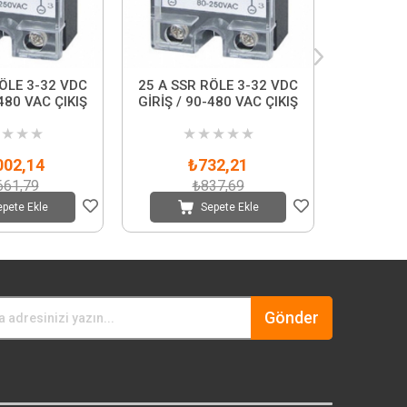
ÖLE 3-32 VDC
25 A SSR RÖLE 3-32 VDC
40 A SSR
-480 VAC ÇIKIŞ
GİRİŞ / 90-480 VAC ÇIKIŞ
GİRİŞ / 
★
★
★
★
★
★
★
★
★
002,14
₺732,21
₺
661,79
₺837,69
₺
epete Ekle
Sepete Ekle
Gönder