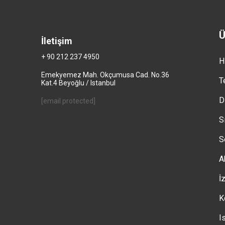
Ü
İletişim
+ 90 212 237 4950
H
Emekyemez Mah. Okçumusa Cad. No.36
T
Kat.4 Beyoğlu / Istanbul
D
[email protected]
S
S
A
İ
K
I