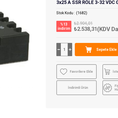
3x25 A SSR RÖLE 3-32 VDC G
Stok Kodu
(1682)
₺2.904,01
%
13
₺2.538,31
(KDV Da
i̇ndirim
Favorilere Ekle
İst
Fi
İndirimli Ürün
H