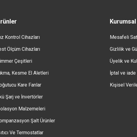
rünler
Kurumsal
ız Kontrol Cihazları
Mesafeli Sa
est Ölçüm Cihazları
Gizlilik ve G
immer Çeşitleri
Üyelik ve Kul
ıkma, Kesme El Aletleri
İptal ve iade
oğutucu Kare Fanlar
Kişisel Veril
kü Şarj ve İnvertörler
zolasyon Malzemeleri
ompanzasyon Şalt Ürünler
sıtıcı Ve Termostatlar