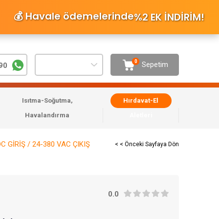
💰 Havale ödemelerinde
%2 EK İNDİRİM
!
0
Sepetim
90
Isıtma-Soğutma,
Hırdavat-El
Havalandırma
Aletleri
C GİRİŞ / 24-380 VAC ÇIKIŞ
< < Önceki Sayfaya Dön
0.0