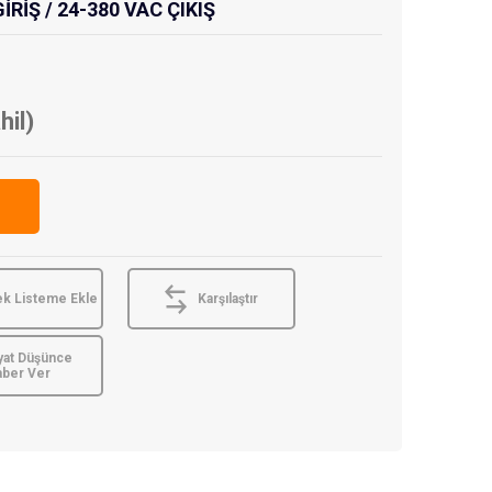
İRİŞ / 24-380 VAC ÇIKIŞ
hil)
ek Listeme Ekle
Karşılaştır
yat Düşünce
aber Ver