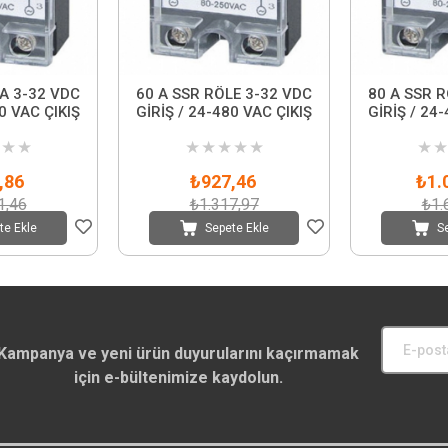
A 3-32 VDC
60 A SSR RÖLE 3-32 VDC
80 A SSR R
0 VAC ÇIKIŞ
GİRİŞ / 24-480 VAC ÇIKIŞ
GİRİŞ / 24
★
★
★
★
★
★
★
★
★
,86
₺927,46
₺1.
1,46
₺1.317,97
₺1.
te Ekle
Sepete Ekle
S
Kampanya ve yeni ürün duyurularını kaçırmamak
için e-bültenimize kaydolun.