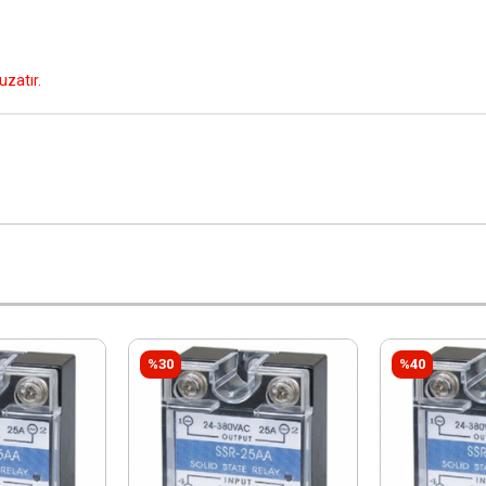
zatır.
%30
%40