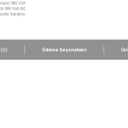
Amper 380 Volt
: 24-380 Volt AC
zatır. Karaköy
r
(0)
Ödeme Seçenekleri
Ürü