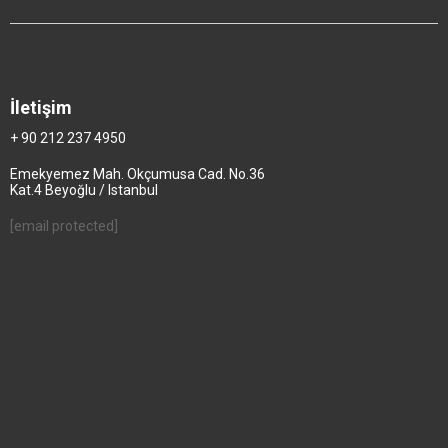
İletişim
+ 90 212 237 4950
Emekyemez Mah. Okçumusa Cad. No.36
Kat.4 Beyoğlu / Istanbul
[email protected]