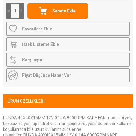
Favorilere Ekle
İstek Listeme Ekle
Karşılaştır
Fiyat Düşünce Haber Ver
ÜRÜN ÖZELLIKLERI
RUNDA 40X40X15MM 12V 0.14A 8000RPM KARE FAN modeli bilyeli,
bilyesiz ve yeni tip hidrolik rulman çeşitleri sayesinde en zor kullanım
koşullarında bile uzun kullanım sürelerine
ulaşabilen RUNDA 40X40X15MM 12V 0.14A 8000RPM KARE