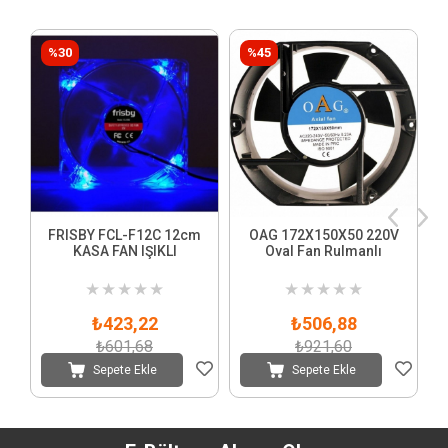
%30
%45
FRISBY FCL-F12C 12cm
OAG 172X150X50 220V
KASA FAN IŞIKLI
Oval Fan Rulmanlı
★
★
★
★
★
★
★
★
★
★
₺423,22
₺506,88
₺601,68
₺921,60
Sepete Ekle
Sepete Ekle