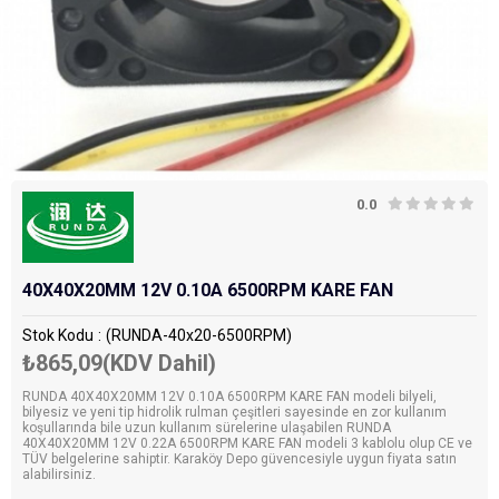
0.0
40X40X20MM 12V 0.10A 6500RPM KARE FAN
Stok Kodu
(RUNDA-40x20-6500RPM)
₺865,09
(KDV Dahil)
RUNDA 40X40X20MM 12V 0.10A 6500RPM KARE FAN modeli bilyeli,
bilyesiz ve yeni tip hidrolik rulman çeşitleri sayesinde en zor kullanım
koşullarında bile uzun kullanım sürelerine ulaşabilen RUNDA
40X40X20MM 12V 0.22A 6500RPM KARE FAN modeli 3 kablolu olup CE ve
TÜV belgelerine sahiptir. Karaköy Depo güvencesiyle uygun fiyata satın
alabilirsiniz.