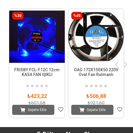
%30
%45
FRISBY FCL-F12C 12cm
OAG 172X150X50 220V
KASA FAN IŞIKLI
Oval Fan Rulmanlı
★
★
★
★
★
★
★
★
★
★
₺423,22
₺506,88
₺601,68
₺921,60
Sepete Ekle
Sepete Ekle