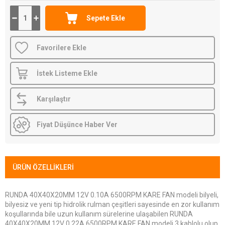
Favorilere Ekle
İstek Listeme Ekle
Karşılaştır
Fiyat Düşünce Haber Ver
ÜRÜN ÖZELLIKLERI
RUNDA 40X40X20MM 12V 0.10A 6500RPM KARE FAN modeli bilyeli,
bilyesiz ve yeni tip hidrolik rulman çeşitleri sayesinde en zor kullanım
koşullarında bile uzun kullanım sürelerine ulaşabilen RUNDA
40X40X20MM 12V 0.22A 6500RPM KARE FAN modeli 3 kablolu olup