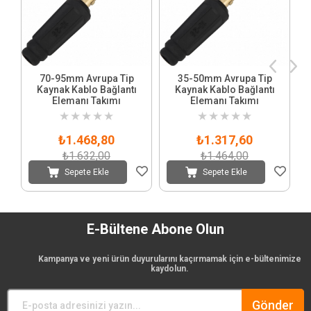
70-95mm Avrupa Tip
35-50mm Avrupa Tip
Kaynak Kablo Bağlantı
Kaynak Kablo Bağlantı
Elemanı Takımı
Elemanı Takımı
★
★
★
★
★
★
★
★
★
★
₺1.468,80
₺1.317,60
₺1.632,00
₺1.464,00
Sepete Ekle
Sepete Ekle
E-Bültene Abone Olun
Kampanya ve yeni ürün duyurularını kaçırmamak için e-bültenimize
kaydolun.
Gönder