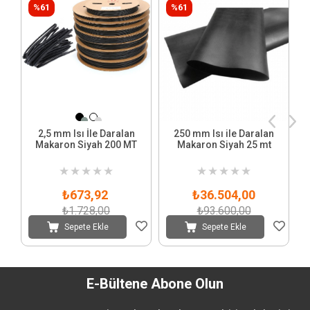
%61
%61
2,5 mm Isı İle Daralan
250 mm Isı ile Daralan
Makaron Siyah 200 MT
Makaron Siyah 25 mt
★
★
★
★
★
★
★
★
★
★
₺673,92
₺36.504,00
₺1.728,00
₺93.600,00
Sepete Ekle
Sepete Ekle
E-Bültene Abone Olun