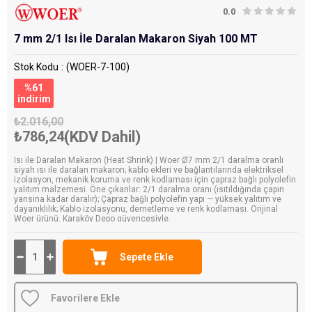
0.0
7 mm 2/1 Isı İle Daralan Makaron Siyah 100 MT
Stok Kodu
(WOER-7-100)
%
61
i̇ndirim
₺2.016,00
₺786,24
(KDV Dahil)
Isı ile Daralan Makaron (Heat Shrink) | Woer Ø7 mm 2/1 daralma oranlı
siyah ısı ile daralan makaron; kablo ekleri ve bağlantılarında elektriksel
izolasyon, mekanik koruma ve renk kodlaması için çapraz bağlı polyolefin
yalıtım malzemesi. Öne çıkanlar: 2/1 daralma oranı (ısıtıldığında çapın
yarısına kadar daralır); Çapraz bağlı polyolefin yapı — yüksek yalıtım ve
dayanıklılık; Kablo izolasyonu, demetleme ve renk kodlaması. Orijinal
Woer ürünü, Karaköy Depo güvencesiyle.
Favorilere Ekle