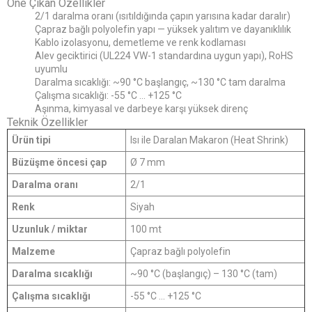
Öne Çıkan Özellikler
2/1 daralma oranı (ısıtıldığında çapın yarısına kadar daralır)
Çapraz bağlı polyolefin yapı — yüksek yalıtım ve dayanıklılık
Kablo izolasyonu, demetleme ve renk kodlaması
Alev geciktirici (UL224 VW-1 standardına uygun yapı), RoHS
uyumlu
Daralma sıcaklığı: ~90 °C başlangıç, ~130 °C tam daralma
Çalışma sıcaklığı: -55 °C ... +125 °C
Aşınma, kimyasal ve darbeye karşı yüksek direnç
Teknik Özellikler
Ürün tipi
Isı ile Daralan Makaron (Heat Shrink)
Büzüşme öncesi çap
Ø 7 mm
Daralma oranı
2/1
Renk
Siyah
Uzunluk / miktar
100 mt
Malzeme
Çapraz bağlı polyolefin
Daralma sıcaklığı
~90 °C (başlangıç) – 130 °C (tam)
Çalışma sıcaklığı
-55 °C ... +125 °C