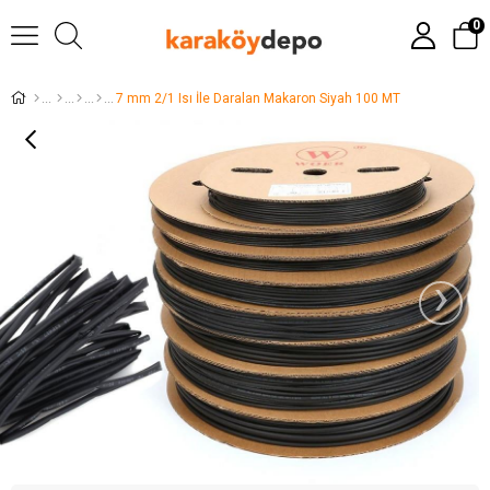
0
7 mm 2/1 Isı İle Daralan Makaron Siyah 100 MT
›