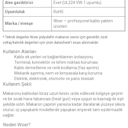
Alev geciktirici
Evet (UL224 VW-1 uyumlu)
Uyumluluk
RoHS
Woer — profesyonel kablo yalıtım
Marka / menşe
ürünleri
* Teknik değerler Woer polyolefin makaron serisi için geneldir; özel
voltaj/kalınlık değerleri için ürün datasheet'i esas alınmalıdır.
Kullanım Alanları
Kablo ek yerleri ve bağlantılarının izolasyonu
Terminal, konnektör ve lehim noktası koruması
Kablo demetleme ve renk kodlama (faz ayrımı)
Mekanik aşınma, nem ve kimyasala karşı koruma
Elektrik, elektronik, otomotiv ve pano tesisatı
Kullanım Şekli
Makaronu kablodan biraz uzun kesin, izole edilecek bölgeye geçirin
ve bir sıcak hava tabancası (heat gun) veya uygun ısı kaynağı ile eşit
şekilde ısıtın. Makaron çapının yarısına kadar daralarak yüzeye sıkıca
oturur; içi yapışkanlı modellerde yapışkan eriyerek tam sızdırmazlık
sağlar.
Neden Woer?