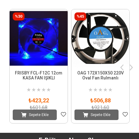
%30
%45
FRISBY FCL-F12C 12cm
OAG 172X150X50 220V
KASA FAN IŞIKLI
Oval Fan Rulmanlı
★
★
★
★
★
★
★
★
★
★
₺423,22
₺506,88
₺601,68
₺921,60
Sepete Ekle
Sepete Ekle