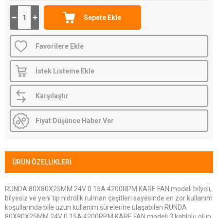
Favorilere Ekle
İstek Listeme Ekle
Karşılaştır
Fiyat Düşünce Haber Ver
ÜRÜN ÖZELLIKLERI
RUNDA 80X80X25MM 24V 0.15A 4200RPM KARE FAN modeli bilyeli,
bilyesiz ve yeni tip hidrolik rulman çeşitleri sayesinde en zor kullanım
koşullarında bile uzun kullanım sürelerine ulaşabilen RUNDA
80X80X25MM 24V 0.15A 4200RPM KARE FAN modeli 3 kablolu olup