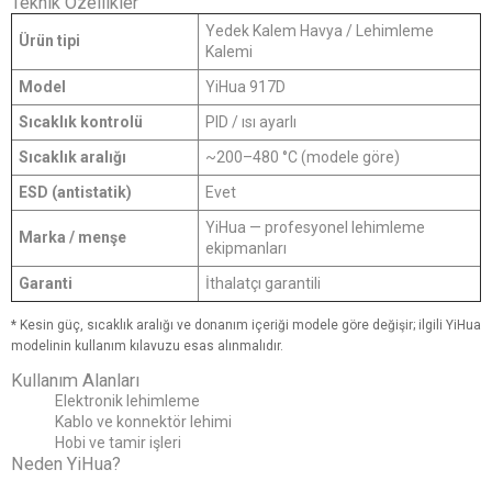
Teknik Özellikler
Yedek Kalem Havya / Lehimleme
Ürün tipi
Kalemi
Model
YiHua 917D
Sıcaklık kontrolü
PID / ısı ayarlı
Sıcaklık aralığı
~200–480 °C (modele göre)
ESD (antistatik)
Evet
YiHua — profesyonel lehimleme
Marka / menşe
ekipmanları
Garanti
İthalatçı garantili
* Kesin güç, sıcaklık aralığı ve donanım içeriği modele göre değişir; ilgili YiHua
modelinin kullanım kılavuzu esas alınmalıdır.
Kullanım Alanları
Elektronik lehimleme
Kablo ve konnektör lehimi
Hobi ve tamir işleri
Neden YiHua?