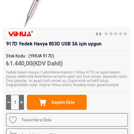
0.0
917D Yedek Havya 853D USB 3A için uygun
Stok Kodu
(YIHUA 917D)
₺1.440,00
(KDV Dahil)
Yedek Kalem Havya / Lehimleme Kalemi | YiHua 917D ısı ayarlı kalem
havya; elektronik lehimleme ve tamir işleri için hızlı ısınan, dayanıklı ısıtıcı.
Öne çıkanlar: Isı ayarlı hızlı ısınan uç; Ergonomik ve hafif tutuş;
Değiştirilebilir uçlar. Orijinal YiHua ürünü, Karaköy Depo güvencesiyle.
Favorilere Ekle