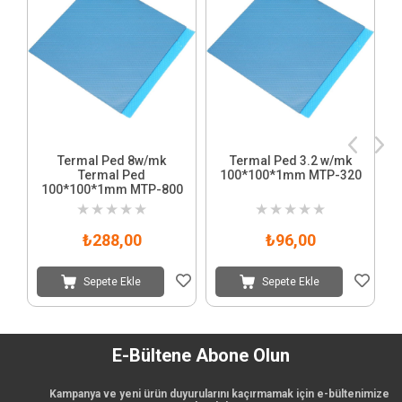
Termal Ped 8w/mk
Termal Ped 3.2 w/mk
Termal Ped
100*100*1mm MTP-320
100*100*1mm MTP-800
★
★
★
★
★
★
★
★
★
★
₺288,00
₺96,00
Sepete Ekle
Sepete Ekle
E-Bültene Abone Olun
Kampanya ve yeni ürün duyurularını kaçırmamak için e-bültenimize