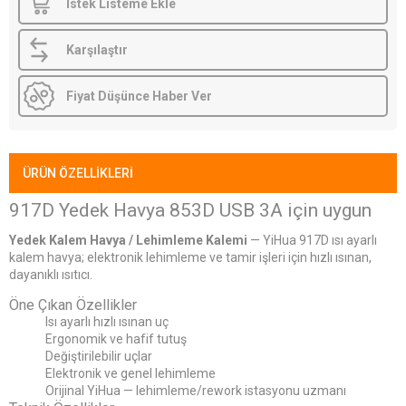
İstek Listeme Ekle
Karşılaştır
Fiyat Düşünce Haber Ver
ÜRÜN ÖZELLIKLERI
917D Yedek Havya 853D USB 3A için uygun
Yedek Kalem Havya / Lehimleme Kalemi
— YiHua 917D ısı ayarlı
kalem havya; elektronik lehimleme ve tamir işleri için hızlı ısınan,
dayanıklı ısıtıcı.
Öne Çıkan Özellikler
Isı ayarlı hızlı ısınan uç
Ergonomik ve hafif tutuş
Değiştirilebilir uçlar
Elektronik ve genel lehimleme
Orijinal YiHua — lehimleme/rework istasyonu uzmanı